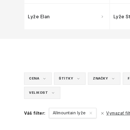
Lyže Elan
Lyže St
CENA
ŠTÍTKY
ZNAČKY
VELIKOST
Allmountain lyže
Váš filter:
Vymazať fil