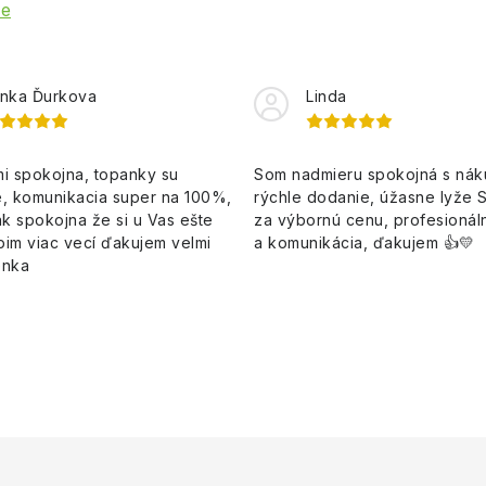
ie
nka Ďurkova
Linda
i spokojna, topanky su
Som nadmieru spokojná s ná
, komunikacia super na 100%,
rýchle dodanie, úžasne lyže 
k spokojna že si u Vas ešte
za výbornú cenu, profesionáln
pim viac vecí ďakujem velmi
a komunikácia, ďakujem 👍💛
enka