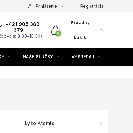
Prihlásenie
Registrácia
Prázdny
+421 905 383
679
(po–pia: 8:00–16:00)
NÁKUPNÝ
košík
KOŠÍK
KY
NAŠE SLUŽBY
VÝPREDAJ
ZNAČKY
Lyže Atomic