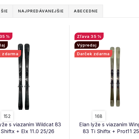
ŠIE
NAJPREDÁVANEJŠIE
ABECEDNE
35 %
35 %
daj
Výpredaj
k zdarma
Darček zdarma
152
168
lyže s viazaním Wildcat 83
Elan lyže s viazaním Wi
Shiftx + Elx 11.0 25/26
83 Ti Shiftx + Prot11 2