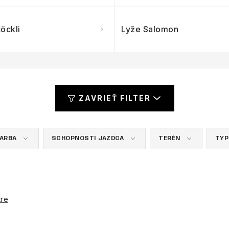
öckli
Lyže Salomon
ZAVRIEŤ FILTER
FARBA
SCHOPNOSTI JAZDCA
TERÉN
TYP
tre