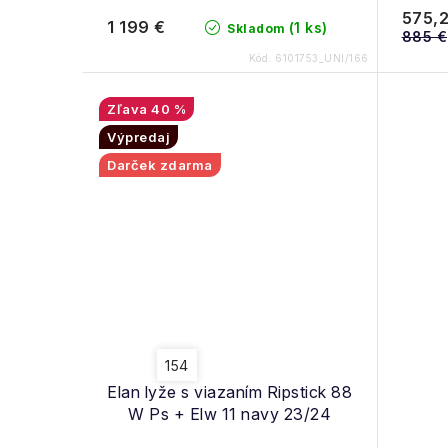
u
u
575,2
1 199 €
(1 ks)
Skladom
k
885 €
k
Kód:
6101753_UNI/166
t
t
o
40 %
o
Výpredaj
v
v
Darček zdarma
154
Elan lyže s viazaním Ripstick 88
W Ps + Elw 11 navy 23/24