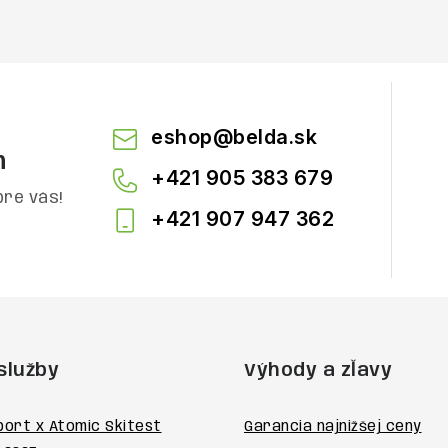
eshop
@
belda.sk
m
+421 905 383 679
pre vás!
+421 907 947 362
služby
Výhody a zľavy
port x Atomic Skitest
Garancia najnižšej ceny