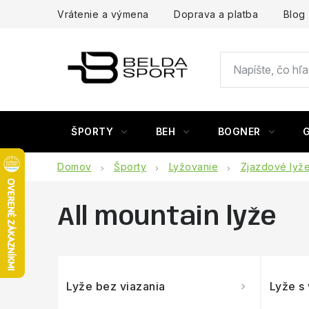
Prejsť
Vrátenie a výmena
Doprava a platba
Blog
na
obsah
ŠPORTY
BEH
BOGNER
Domov
Športy
Lyžovanie
Zjazdové lyž
All mountain lyže
Lyže bez viazania
Lyže s