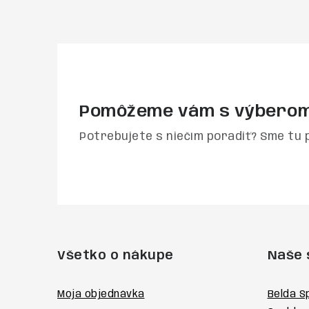
Pomôžeme vám s výbero
Potrebujete s niečím poradiť? Sme tu 
Z
á
Všetko o nákupe
Naše 
p
ä
Moja objednávka
Belda S