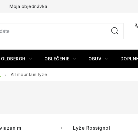
Moja objednávka
GOLDBERGH
OBLEČENIE
OBUV
DOPLN
e
All mountain lyže
 viazaním
Lyže Rossignol