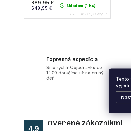
389,95 €
(1 ks)
Skladom
649,95 €
Kód:
6101594_NAVY/154
O
v
Expresná expedícia
l
Sme rýchli! Objednávku do
á
12:00 doručíme už na druhý
deň
Tento 
d
vyjadr
a
Nas
c
i
e
Overené zákazníkmi
p
4.9