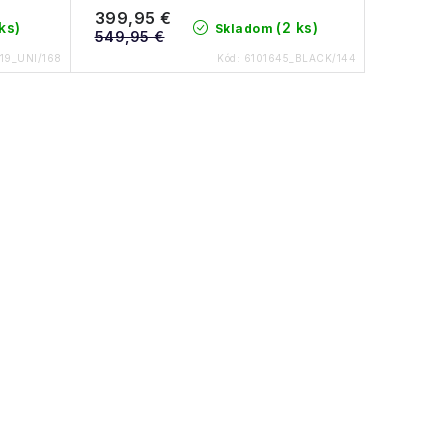
399,95 €
 ks)
(2 ks)
Skladom
549,95 €
19_UNI/168
Kód:
6101645_BLACK/144