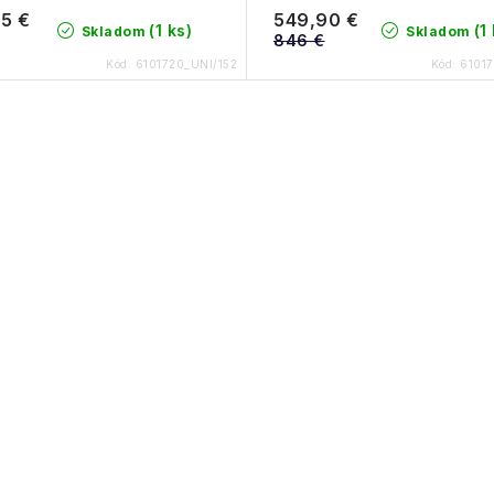
5 €
549,90 €
(1 ks)
(1
Skladom
Skladom
846 €
Kód:
6101720_UNI/152
Kód:
61017