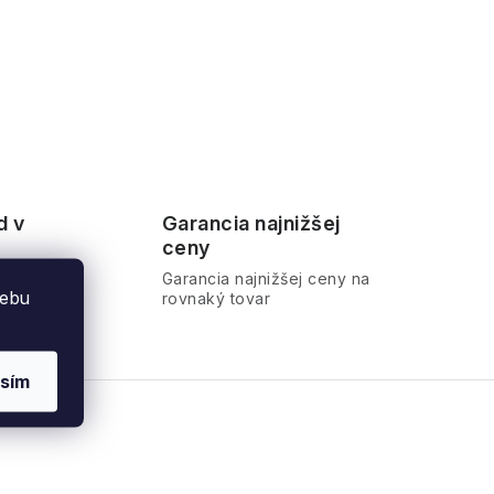
d v
Garancia najnižšej
ceny
ra
Garancia najnižšej ceny na
webu
rovnaký tovar
sím