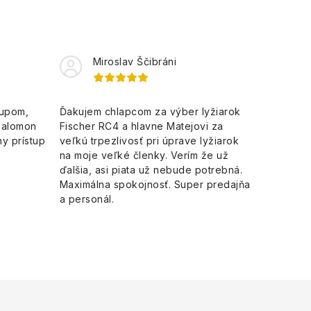
Miroslav Ščibráni
kupom,
Ďakujem chlapcom za výber lyžiarok
Salomon
Fischer RC4 a hlavne Matejovi za
y prístup
veľkú trpezlivosť pri úprave lyžiarok
na moje veľké členky. Verím že už
ďalšia, asi piata už nebude potrebná.
Maximálna spokojnosť. Super predajňa
a personál.