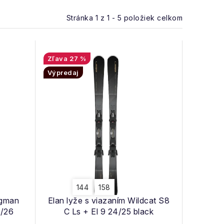
Stránka
1
z
1
-
5
položiek celkom
27 %
Výpredaj
144
158
ngman
Elan lyže s viazaním Wildcat S8
5/26
C Ls + El 9 24/25 black