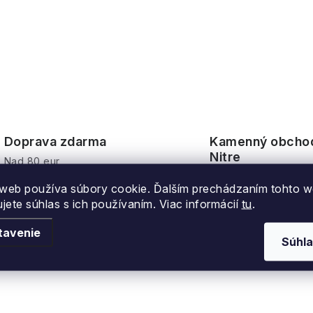
Doprava zdarma
Kamenný obcho
Nitre
Nad 80 eur
Malíkova 4922/1, Nit
web používa súbory cookie. Ďalším prechádzaním tohto 
ujete súhlas s ich používaním. Viac informácií
tu
.
tavenie
Súhla