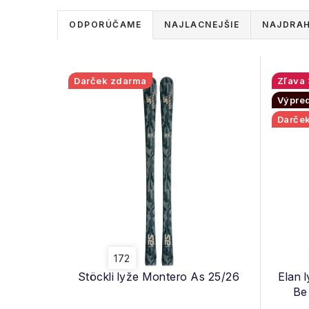
R
ODPORÚČAME
NAJLACNEJŠIE
NAJDRAH
a
d
V
Darček zdarma
e
Výpre
ý
Darče
n
p
i
i
e
s
p
p
r
r
o
172
o
Stöckli lyže Montero As 25/26
Elan 
d
d
Be 