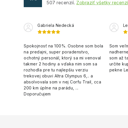
507
recenzií.
Zobraziť všetky recenz
r
v
k
Gabriela Nedecká
Le
y
v
Spokojnosť na 100%. Osobne som bola
Som veľm
na predajni, super poradenstvo,
nadherne
ý
ochotný personál, ktorý sa mi venoval
som až ta
p
takmer 2 hodiny a vďaka nim som sa
určite ku
rozhodla pre tu najlepšiu verziu
pekne L
i
trekovej obuvi Altra Olympus 6,.. a
s
absolvovala som v nej Corfu Trail, cca
200 km úplne na parádu, ...
u
Doporučujem