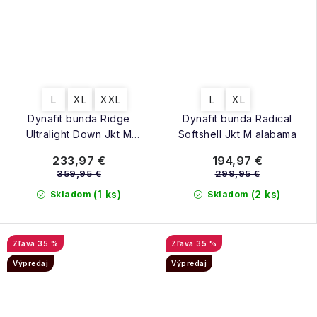
L
XL
XXL
L
XL
Dynafit bunda Ridge
Dynafit bunda Radical
Ultralight Down Jkt M
Softshell Jkt M alabama
alabama
233,97 €
194,97 €
359,95 €
299,95 €
(1 ks)
(2 ks)
Skladom
Skladom
35 %
35 %
Výpredaj
Výpredaj