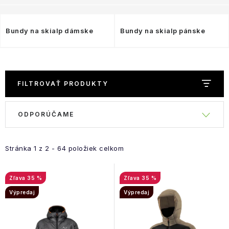
Bundy na skialp dámske
Bundy na skialp pánske
FILTROVAŤ PRODUKTY
R
ODPORÚČAME
V
a
ý
d
p
e
Stránka
1
z
2
-
64
položiek celkom
i
n
s
i
35 %
35 %
p
e
Výpredaj
Výpredaj
r
p
o
r