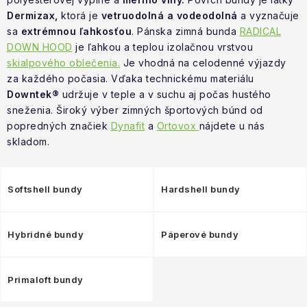
NAŠE SLUŽBY
Dermizax,
ktorá je
vetruodolná a vodeodolná
a vyznačuje
sa
extrémnou ľahkosťou
. Pánska zimná bunda
RADICAL
VÝPREDAJ
DOWN HOOD
je ľahkou a teplou izolačnou vrstvou
skialpového oblečenia.
Je vhodná na celodenné výjazdy
ZNAČKY
za každého počasia. Vďaka technickému materiálu
Downtek®
udržuje v teple a v suchu aj počas hustého
sneženia. Široký výber zimných športových búnd od
Vrátenie a výmena
Doprava a platba
Blog
popredných značiek
Dynafit
a
Ortovox
nájdete u nás
Moja objednávka
skladom.
Softshell bundy
Hardshell bundy
Hybridné bundy
Páperové bundy
Primaloft bundy