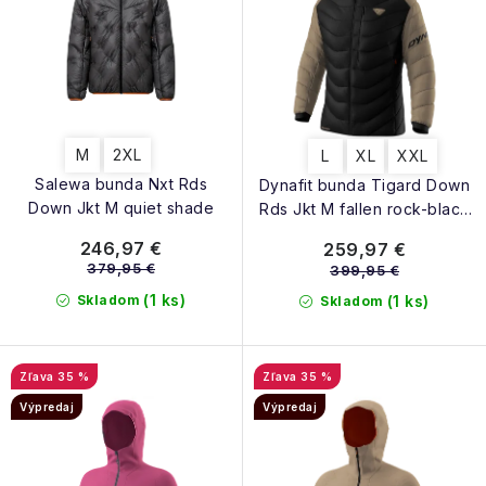
d
o
u
d
k
u
t
k
o
t
M
2XL
L
XL
XXL
v
o
Salewa bunda Nxt Rds
Dynafit bunda Tigard Down
v
Down Jkt M quiet shade
Rds Jkt M fallen rock-black
out
246,97 €
259,97 €
379,95 €
399,95 €
(1 ks)
Skladom
(1 ks)
Skladom
35 %
35 %
Výpredaj
Výpredaj