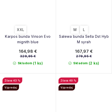
XXL
M
L
Karpos bunda Vinson Evo
Salewa bunda Sella Dst Hyb
mignith blue
M syrah
164,98 €
167,97 €
329,95 €
279,95 €
(1 ks)
(2 ks)
Skladom
Skladom
43 %
40 %
Výpredaj
Výpredaj