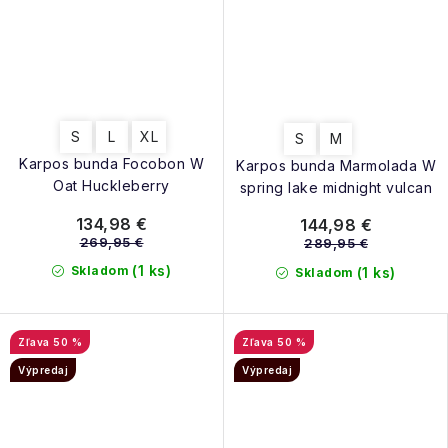
S
L
XL
S
M
Karpos bunda Focobon W
Karpos bunda Marmolada W
Oat Huckleberry
spring lake midnight vulcan
134,98 €
144,98 €
269,95 €
289,95 €
(1 ks)
Skladom
(1 ks)
Skladom
50 %
50 %
Výpredaj
Výpredaj