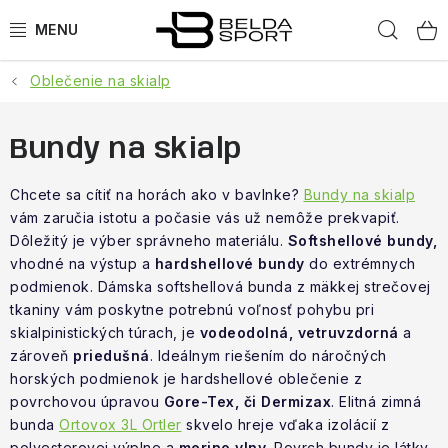
Prejsť
Hľad
na
obsah
Oblečenie na skialp
ŠPORTY
BEH
Bundy na skialp
BOGNER
Chcete sa cítiť na horách ako v bavlnke?
Bundy na skialp
vám zaručia istotu a počasie vás už nemôže prekvapiť.
Dôležitý je výber správneho materiálu.
Softshellové bundy,
GOLDBERGH
vhodné na výstup a
hardshellové bundy
do extrémnych
podmienok. Dámska softshellová bunda z mäkkej strečovej
OBLEČENIE
tkaniny vám poskytne potrebnú voľnosť pohybu pri
skialpinistických túrach, je
vodeodolná, vetruvzdorná
a
OBUV
zároveň
priedušná
. Ideálnym riešením do náročných
horských podmienok je hardshellové oblečenie z
DOPLNKY
povrchovou úpravou
Gore-Tex, či Dermizax
. Elitná zimná
bunda
Ortovox 3L Ortler
skvelo hreje vďaka izolácií z
polyesterovej výplne a
merino vlny.
Povrch bundy je látky