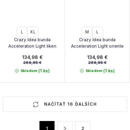
L
XL
M
L
Crazy Idea bunda
Crazy Idea bunda
Acceleration Light liken
Acceleration Light oriente
134,98 €
134,98 €
269,95 €
269,95 €
(1 ks)
(1 ks)
Skladom
Skladom
O
NAČÍTAŤ 16 ĎALŠÍCH
v
l
á
S
1
2