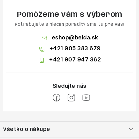
Pomôžeme vám s výberom
Potrebujete s niečím poradiť? Sme tu pre vás!
eshop
@
belda.sk
+421 905 383 679
+421 907 947 362
Z
á
Všetko o nákupe
p