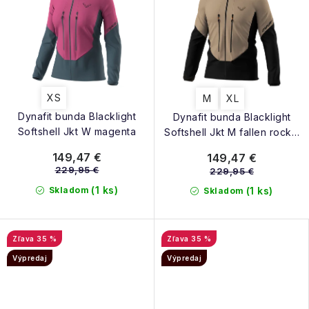
XS
M
XL
Dynafit bunda Blacklight
Dynafit bunda Blacklight
Softshell Jkt W magenta
Softshell Jkt M fallen rock -
black out
149,47 €
149,47 €
229,95 €
229,95 €
(1 ks)
Skladom
(1 ks)
Skladom
35 %
35 %
Výpredaj
Výpredaj