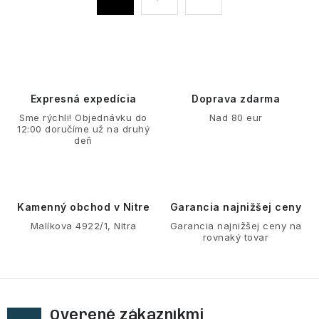
d
t
a
r
á
c
n
i
k
e
o
p
Expresná expedícia
Doprava zdarma
v
r
Sme rýchli! Objednávku do
Nad 80 eur
a
v
12:00 doručíme už na druhý
n
deň
k
i
y
e
v
ý
Kamenný obchod v Nitre
Garancia najnižšej ceny
p
Malíkova 4922/1, Nitra
Garancia najnižšej ceny na
rovnaký tovar
i
s
u
Overené zákazníkmi