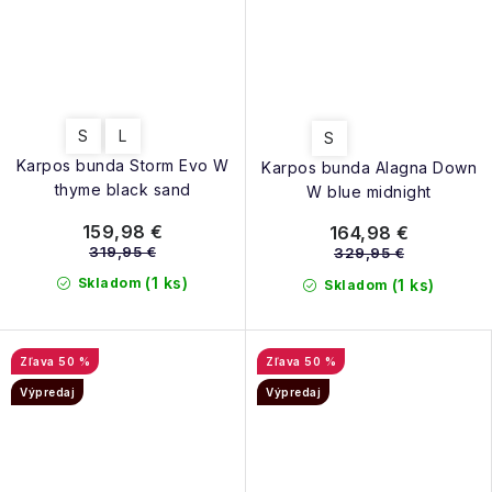
S
L
S
Karpos bunda Storm Evo W
Karpos bunda Alagna Down
thyme black sand
W blue midnight
159,98 €
164,98 €
319,95 €
329,95 €
(1 ks)
Skladom
(1 ks)
Skladom
50 %
50 %
Výpredaj
Výpredaj