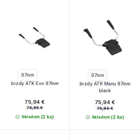
NAŠE SLUŽBY
p
e
r
p
VÝPREDAJ
o
r
d
ZNAČKY
o
u
d
k
Vrátenie a výmena
Doprava a platba
Blog
u
t
k
Moja objednávka
o
t
v
97mm
97mm
o
brzdy ATK Evo 97mm
brzdy ATK Manu 97mm
v
black
75,94 €
75,94 €
75,95 €
75,95 €
(2 ks)
Skladom
(2 ks)
Skladom