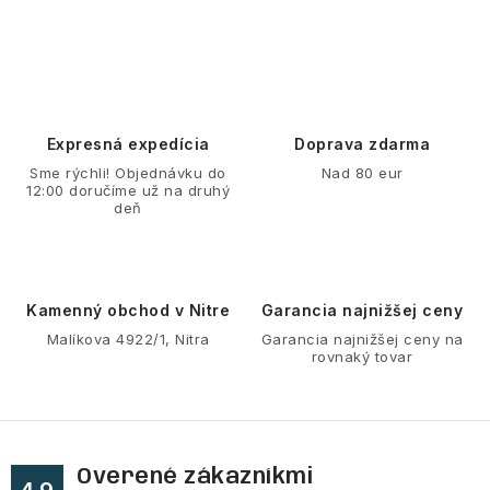
O
v
l
á
d
Expresná expedícia
Doprava zdarma
a
Sme rýchli! Objednávku do
Nad 80 eur
12:00 doručíme už na druhý
c
deň
i
e
p
r
Kamenný obchod v Nitre
Garancia najnižšej ceny
v
Malíkova 4922/1, Nitra
Garancia najnižšej ceny na
rovnaký tovar
k
y
v
ý
Overené zákazníkmi
p