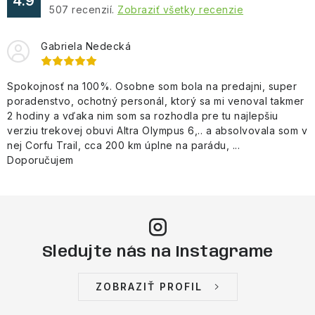
4.9
507
recenzií.
Zobraziť všetky recenzie
i
s
Gabriela Nedecká
u
Spokojnosť na 100%. Osobne som bola na predajni, super
poradenstvo, ochotný personál, ktorý sa mi venoval takmer
2 hodiny a vďaka nim som sa rozhodla pre tu najlepšiu
verziu trekovej obuvi Altra Olympus 6,.. a absolvovala som v
nej Corfu Trail, cca 200 km úplne na parádu, ...
Doporučujem
Sledujte nás na Instagrame
ZOBRAZIŤ PROFIL