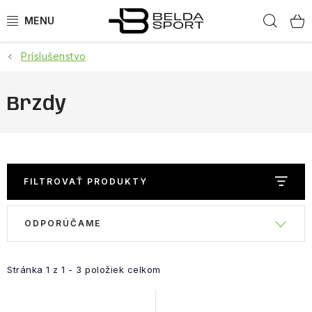
Prejsť
Hľad
na
obsah
Príslušenstvo
ŠPORTY
BEH
Brzdy
BOGNER
GOLDBERGH
FILTROVAŤ PRODUKTY
OBLEČENIE
R
V
ODPORÚČAME
a
ý
OBUV
d
p
e
Stránka
1
z
1
-
3
položiek celkom
i
DOPLNKY
n
s
i