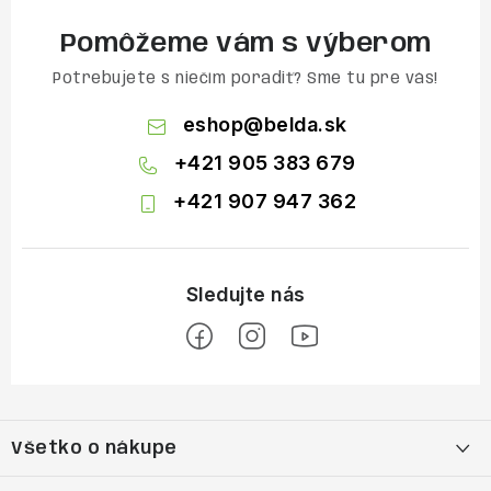
Pomôžeme vám s výberom
Potrebujete s niečím poradiť? Sme tu pre vás!
eshop
@
belda.sk
+421 905 383 679
+421 907 947 362
Z
á
Všetko o nákupe
p
ä