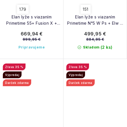
179
151
Elan lyže s viazaním
Elan lyže s viazaním
Primetime 55+ Fusion X +
Primetime N°5 W Ps + Elw 11
Emx 12 24/25
24/25
669,94 €
499,95 €
999,95 €
884,95 €
(2 ks)
Pripravujeme
Skladom
35 %
35 %
Výpredaj
Výpredaj
Darček zdarma
Darček zdarma