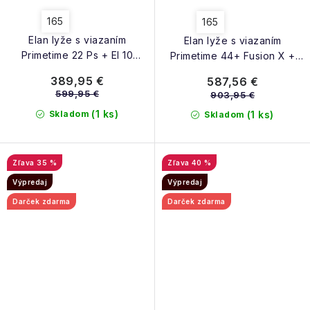
165
165
Elan lyže s viazaním
Elan lyže s viazaním
Primetime 22 Ps + El 10
Primetime 44+ Fusion X +
black 24/25
Emx 12 24/25
389,95 €
587,56 €
599,95 €
903,95 €
(1 ks)
Skladom
(1 ks)
Skladom
35 %
40 %
Výpredaj
Výpredaj
Darček zdarma
Darček zdarma