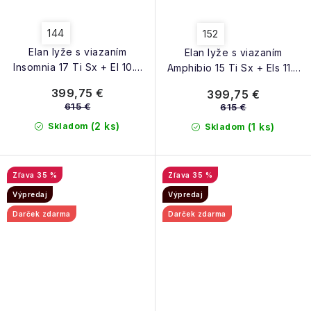
144
152
Elan lyže s viazaním
Elan lyže s viazaním
Insomnia 17 Ti Sx + El 10.0
Amphibio 15 Ti Sx + Els 11.0
25/26
25/26
399,75 €
399,75 €
615 €
615 €
(2 ks)
Skladom
(1 ks)
Skladom
35 %
35 %
Výpredaj
Výpredaj
Darček zdarma
Darček zdarma