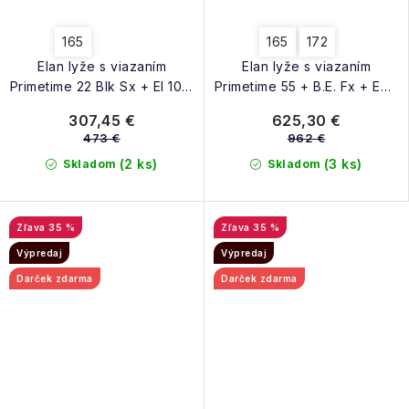
165
165
172
Elan lyže s viazaním
Elan lyže s viazaním
Primetime 22 Blk Sx + El 10.0
Primetime 55 + B.E. Fx + Emx
25/26
12.0 25/26
307,45 €
625,30 €
473 €
962 €
(2 ks)
(3 ks)
Skladom
Skladom
35 %
35 %
Výpredaj
Výpredaj
Darček zdarma
Darček zdarma