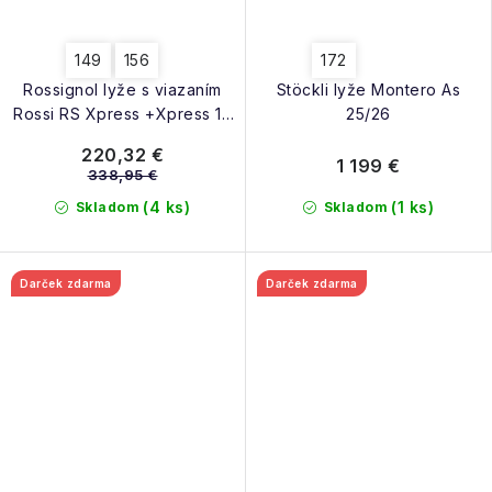
149
156
172
Rossignol lyže s viazaním
Stöckli lyže Montero As
Rossi RS Xpress +Xpress 10
25/26
GW B83 black-red 25/26
220,32 €
1 199 €
338,95 €
(4 ks)
(1 ks)
Skladom
Skladom
Darček zdarma
Darček zdarma