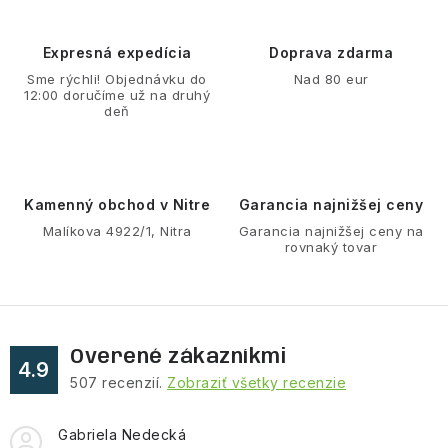
k
e
o
p
Expresná expedícia
Doprava zdarma
v
r
Sme rýchli! Objednávku do
Nad 80 eur
a
v
12:00 doručíme už na druhý
n
deň
k
i
y
e
v
ý
Kamenný obchod v Nitre
Garancia najnižšej ceny
p
Malíkova 4922/1, Nitra
Garancia najnižšej ceny na
rovnaký tovar
i
s
u
Overené zákazníkmi
4.9
507
recenzií.
Zobraziť všetky recenzie
Gabriela Nedecká