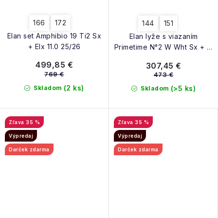
166
172
144
151
Elan set Amphibio 19 Ti2 Sx
Elan lyže s viazaním
+ Elx 11.0 25/26
Primetime N°2 W Wht Sx + El
9.0 25/26
499,85 €
307,45 €
769 €
473 €
(2 ks)
Skladom
(>5 ks)
Skladom
35 %
35 %
Výpredaj
Výpredaj
Darček zdarma
Darček zdarma