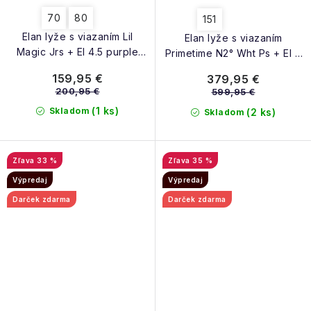
70
80
151
Elan lyže s viazaním Lil
Elan lyže s viazaním
Magic Jrs + El 4.5 purple
Primetime N2° Wht Ps + El 9
23/24
24/25
159,95 €
379,95 €
200,95 €
599,95 €
(1 ks)
Skladom
(2 ks)
Skladom
33 %
35 %
Výpredaj
Výpredaj
Darček zdarma
Darček zdarma