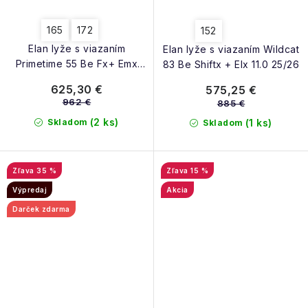
165
172
152
Elan lyže s viazaním
Elan lyže s viazaním Wildcat
Primetime 55 Be Fx+ Emx
83 Be Shiftx + Elx 11.0 25/26
12.0 25/26
625,30 €
575,25 €
962 €
885 €
(2 ks)
Skladom
(1 ks)
Skladom
35 %
15 %
Výpredaj
Akcia
Darček zdarma