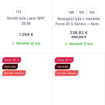
172
148
156
164
Stöckli lyže Laser WRT
Rossignol lyže s viazaním
25/26
Forza 20 S Xpress + Xpress
10 Gw B83 Blk
239,82 €
1 299 €
368,95 €
(2 ks)
Skladom
(1 ks)
Skladom
35 %
35 %
Výpredaj
Výpredaj
Darček zdarma
Darček zdarma