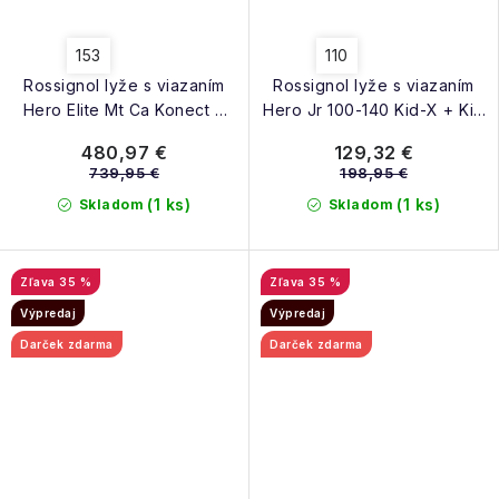
153
110
Rossignol lyže s viazaním
Rossignol lyže s viazaním
Hero Elite Mt Ca Konect +
Hero Jr 100-140 Kid-X + Kid
Nx 12 Konect Gw B80 25/26
4 Gw B76 black 25/26
480,97 €
129,32 €
739,95 €
198,95 €
(1 ks)
(1 ks)
Skladom
Skladom
35 %
35 %
Výpredaj
Výpredaj
Darček zdarma
Darček zdarma