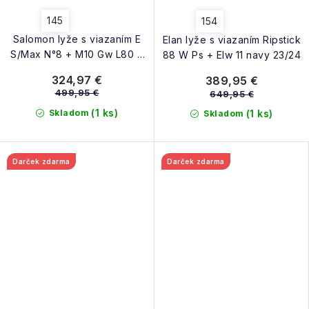
145
154
Salomon lyže s viazaním E
Elan lyže s viazaním Ripstick
S/Max N°8 + M10 Gw L80 B
88 W Ps + Elw 11 navy 23/24
black 25/26
324,97 €
389,95 €
499,95 €
649,95 €
(1 ks)
Skladom
(1 ks)
Skladom
Darček zdarma
Darček zdarma