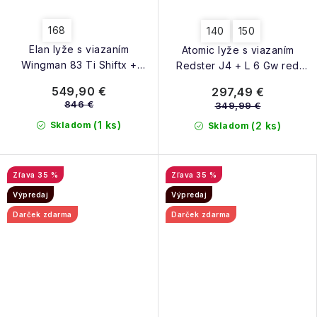
168
140
150
Elan lyže s viazaním
Atomic lyže s viazaním
Wingman 83 Ti Shiftx +
Redster J4 + L 6 Gw red
Prot11 25/26
tension black 25/26
549,90 €
297,49 €
846 €
349,99 €
(1 ks)
Skladom
(2 ks)
Skladom
35 %
35 %
Výpredaj
Výpredaj
Darček zdarma
Darček zdarma