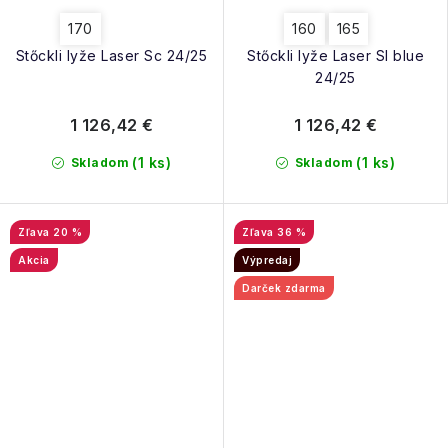
170
160
165
Stőckli lyže Laser Sc 24/25
Stőckli lyže Laser Sl blue
24/25
1 126,42 €
1 126,42 €
(1 ks)
(1 ks)
Skladom
Skladom
20 %
36 %
Akcia
Výpredaj
Darček zdarma