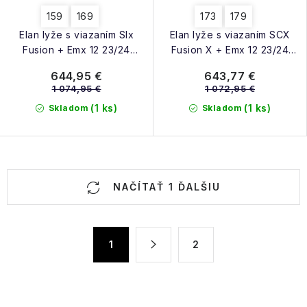
159
169
173
179
Elan lyže s viazaním Slx
Elan lyže s viazaním SCX
Fusion + Emx 12 23/24
Fusion X + Emx 12 23/24
green
green
644,95 €
643,77 €
1 074,95 €
1 072,95 €
(1 ks)
(1 ks)
Skladom
Skladom
O
NAČÍTAŤ 1 ĎALŠIU
v
l
á
S
1
2
d
t
a
r
á
c
n
i