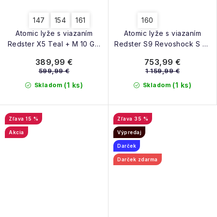
147
154
161
160
Atomic lyže s viazaním
Atomic lyže s viazaním
Redster X5 Teal + M 10 Gw
Redster S9 Revoshock S + I
teal tension black 25/26
12 Gw red tension 25/26
389,99 €
753,99 €
599,99 €
1 159,99 €
(1 ks)
(1 ks)
Skladom
Skladom
15 %
35 %
Akcia
Výpredaj
Darček
Darček zdarma