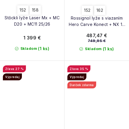
152
158
152
162
Stőckli lyže Laser Mx + MC
Rossignol lyže s viazaním
D20 + MC11 25/26
Hero Carve Konect + NX 12
K Gw B80 black/hot red
487,47 €
25/26
1 399 €
749,95 €
(1 ks)
Skladom
(1 ks)
Skladom
27 %
35 %
Výpredaj
Výpredaj
Darček zdarma