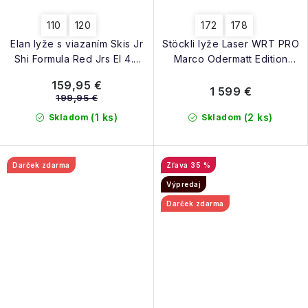
110
120
172
178
Elan lyže s viazaním Skis Jr
Stöckli lyže Laser WRT PRO
Shi Formula Red Jrs El 4.5
Marco Odermatt Edition
red
25/26
159,95 €
1 599 €
199,95 €
(1 ks)
(2 ks)
Skladom
Skladom
Darček zdarma
35 %
Výpredaj
Darček zdarma