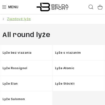
Prejsť
Hľad
na
obsah
Zjazdové lyže
ŠPORTY
BEH
All round lyže
BOGNER
Lyže bez viazania
Lyže s viazaním
GOLDBERGH
Lyže Rossignol
Lyže Atomic
OBLEČENIE
OBUV
Lyže Elan
Lyže Stöckli
DOPLNKY
Lyže Salomon