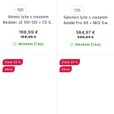
100
170
Atomic lyže s viazaním
Salomon lyže s viazaním
Redster J2 100-120 + C5 Gw
Addikt Pro 66 + Mi12 Gw
red tension black 25/26
white 25/26
169,99 €
584,97 €
199,99 €
899,95 €
(1 ks)
Skladom
(1 ks)
Skladom
20 %
20 %
Akcia
Akcia