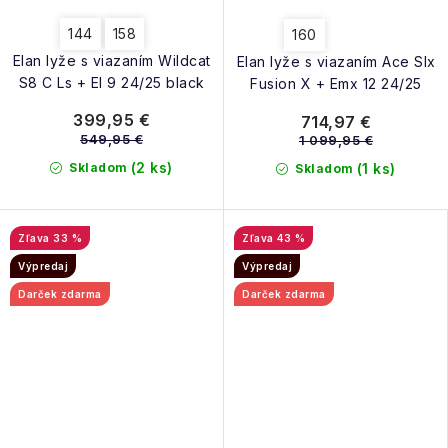
144
158
160
Elan lyže s viazaním Wildcat
Elan lyže s viazaním Ace Slx
S8 C Ls + El 9 24/25 black
Fusion X + Emx 12 24/25
399,95 €
714,97 €
549,95 €
1 099,95 €
(2 ks)
Skladom
(1 ks)
Skladom
33 %
43 %
Výpredaj
Výpredaj
Darček zdarma
Darček zdarma