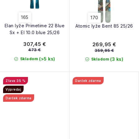
165
170
Elan lyže Primetime 22 Blue
Atomic lyže Bent 85 25/26
Sx + El 10.0 blue 25/26
307,45 €
269,95 €
473 €
359,95 €
(>5 ks)
Skladom
(3 ks)
Skladom
35 %
Darček zdarma
Výpredaj
Darček zdarma