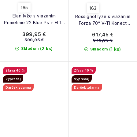
165
163
Elan lyže s viazaním
Rossignol lyže s viazaním
Primetime 22 Blue Ps + El 10
Forza 70° V-TI Konect
blue 24/25
(RAMPR03) + SPX 14 K GW
399,95 €
617,45 €
B80 24/25
599,95 €
949,95 €
(2 ks)
Skladom
(1 ks)
Skladom
40 %
40 %
Výpredaj
Výpredaj
Darček zdarma
Darček zdarma