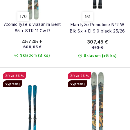
t
k
o
t
170
151
v
o
Atomic lyže s viazaním Bent
Elan lyže Primetime N°2 W
v
85 + STR 11 Gw R
Blk Sx + El 9.0 black 25/26
457,45 €
307,45 €
609,95 €
473 €
(3 ks)
Skladom
(>5 ks)
Skladom
35 %
25 %
Výpredaj
Výpredaj