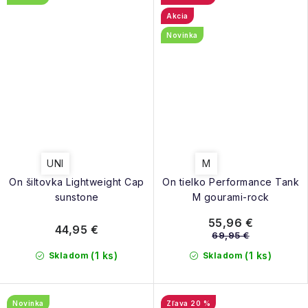
Akcia
Novinka
UNI
M
On šiltovka Lightweight Cap
On tielko Performance Tank
sunstone
M gourami-rock
55,96 €
44,95 €
69,95 €
(1 ks)
(1 ks)
Skladom
Skladom
Novinka
20 %