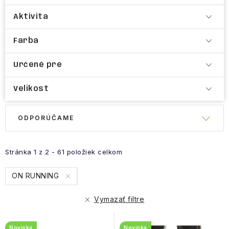
Aktivita
Farba
Určené pre
Velikost
R
ODPORÚČAME
V
a
ý
d
p
e
Stránka
1
z
2
-
61
položiek celkom
i
n
ON RUNNING
s
i
p
e
Vymazať filtre
r
p
o
r
Novinka
Novinka