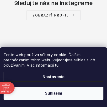
Sledujte nás na Instagrame
ZOBRAZIŤ PROFIL
Tento web používa súbory cookie. Ďalším
prechádzaním tohto webu vyjadrujete súhlas s ich
používaním. Viac informácií
tu
.
Aktuálne novinky a akcie na váš e-
mail
Nastavenie
Zobraziť
Súhlasím
PRIHLÁSIŤ SA
Email
ne
za
Vložením e-mailu súhlasíte s
podmienkami ochrany