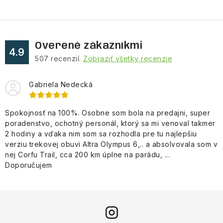
s
u
Overené zákazníkmi
4.9
507
recenzií.
Zobraziť všetky recenzie
Gabriela Nedecká
Spokojnosť na 100%. Osobne som bola na predajni, super
poradenstvo, ochotný personál, ktorý sa mi venoval takmer
2 hodiny a vďaka nim som sa rozhodla pre tu najlepšiu
verziu trekovej obuvi Altra Olympus 6,.. a absolvovala som v
nej Corfu Trail, cca 200 km úplne na parádu, ...
Doporučujem