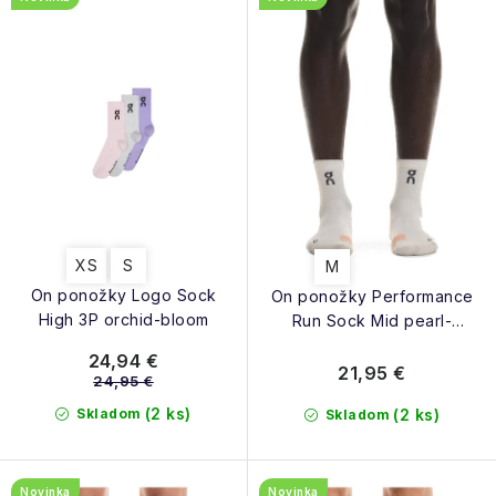
d
o
u
d
k
u
t
k
o
t
v
o
v
XS
S
M
On ponožky Logo Sock
On ponožky Performance
High 3P orchid-bloom
Run Sock Mid pearl-
sunstone
24,94 €
21,95 €
24,95 €
(2 ks)
Skladom
(2 ks)
Skladom
Novinka
Novinka