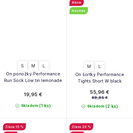
Akcia
Novinka
S
M
L
M
L
On ponožky Performance
On šortky Performance
Run Sock Low tin lemonade
Tights Short W black
55,96 €
19,95 €
69,95 €
(1 ks)
Skladom
(2 ks)
Skladom
15 %
20 %