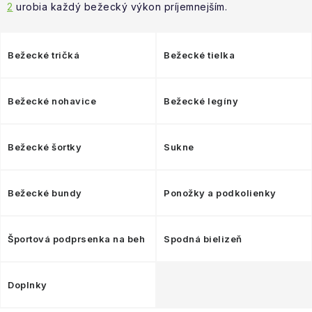
NAŠE SLUŽBY
2
urobia každý bežecký výkon príjemnejším.
VÝPREDAJ
Bežecké tričká
Bežecké tielka
ZNAČKY
Bežecké nohavice
Bežecké legíny
Vrátenie a výmena
Doprava a platba
Blog
Moja objednávka
Bežecké šortky
Sukne
Bežecké bundy
Ponožky a podkolienky
Športová podprsenka na beh
Spodná bielizeň
Doplnky