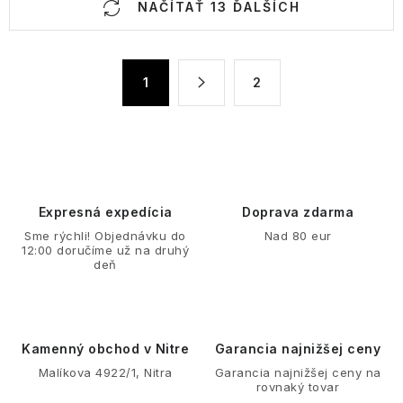
NAČÍTAŤ 13 ĎALŠÍCH
v
l
á
S
1
2
d
t
a
r
á
c
n
i
k
e
o
p
Expresná expedícia
Doprava zdarma
v
r
Sme rýchli! Objednávku do
Nad 80 eur
a
v
12:00 doručíme už na druhý
n
deň
k
i
y
e
v
ý
Kamenný obchod v Nitre
Garancia najnižšej ceny
p
Malíkova 4922/1, Nitra
Garancia najnižšej ceny na
rovnaký tovar
i