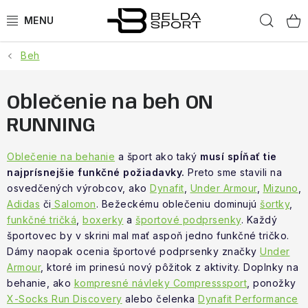
Prejsť
Hľad
na
obsah
Beh
ŠPORTY
BEH
Oblečenie na beh ON
RUNNING
BOGNER
Oblečenie na behanie
a šport ako taký
musí spĺňať tie
GOLDBERGH
najprísnejšie funkčné požiadavky.
Preto sme stavili na
osvedčených výrobcov, ako
Dynafit
,
Under Armour
,
Mizuno
,
OBLEČENIE
Adidas
či
Salomon
. Bežeckému oblečeniu dominujú
šortky
,
funkčné tričká
,
boxerky
a
športové podprsenky
. Každý
športovec by v skrini mal mať aspoň jedno funkčné tričko.
OBUV
Dámy naopak ocenia športové podprsenky značky
Under
Armour
, ktoré im prinesú nový pôžitok z aktivity. Doplnky na
DOPLNKY
behanie, ako
kompresné návleky Compresssport
, ponožky
X-Socks Run Discovery
alebo čelenka
Dynafit Performance