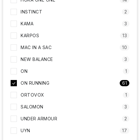
INSTINCT
2
KAMA
3
KARPOS
13
MAC IN A SAC
10
NEW BALANCE
3
ON
1
ON RUNNING
61
ORTOVOX
1
SALOMON
3
UNDER ARMOUR
2
UYN
17