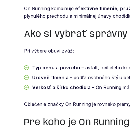
On Running kombinuje
efektívne tlmenie, pr
plynulého prechodu a minimálnej únavy chodidla
Ako si vybrať správny
Pri výbere obuvi zváž:
Typ behu a povrchu
– asfalt, trail alebo k
Úroveň tlmenia
– podľa osobného štýlu be
Veľkosť a šírku chodidla
– On Running má č
Oblečenie značky On Running je rovnako premys
Pre koho je On Running