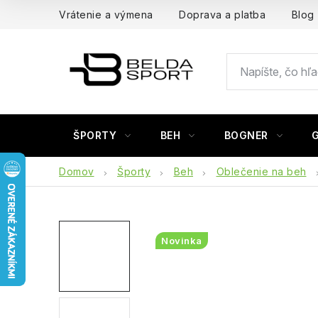
Prejsť
Vrátenie a výmena
Doprava a platba
Blog
na
obsah
ŠPORTY
BEH
BOGNER
Domov
Športy
Beh
Oblečenie na beh
Novinka