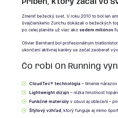
Príbeh, ktorý začal vo Š
Zmeniť bežecký svet. V roku 2010 to bol len amb
švajčiarskeho Zürichu dokázali o bežeckých top
po celej planéte už viac ako
sedem miliónov ľu
Olivier Bernhard bol profesionálnym triatloni
ukončení aktívnej kariéry se začal zaoberať vý
Čo robí On Running v
CloudTec® technológia
– tlmenie nárazov
Lightweight dizajn
– nízka hmotnosť topán
Funkčné materiály
v obuvi aj oblečení – pr
Štýlový vzhľad
, ktorý funguje aj mimo špor