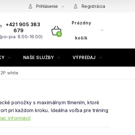
Prihlásenie
Registrácia
Prázdny
+421 905 383
679
(po–pia: 8:00–16:00)
NÁKUPNÝ
košík
KOŠÍK
KY
NAŠE SLUŽBY
VÝPREDAJ
ZNAČKY
2P white
ecké ponožky s maximálnym tlmením, ktoré
rt pri každom kroku. Ideálna voľba pre tréning
iac informácií