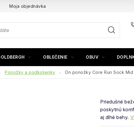
Moja objednávka
GOLDBERGH
OBLEČENIE
OBUV
DOPLN
Ponožky a podkolienky
On ponožky Core Run Sock Mid 
Priedušné bež
poskytnú komfo
aj dlhé behy.
V