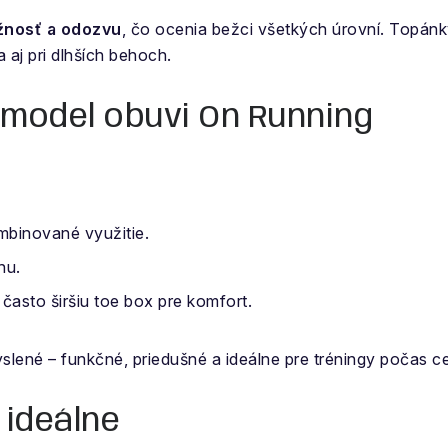
užnosť a odozvu
, čo ocenia bežci všetkých úrovní. Topánk
 aj pri dlhších behoch.
 model obuvi On Running
ombinované využitie.
hu.
asto širšiu toe box pre komfort.
lené – funkčné, priedušné a ideálne pre tréningy počas ce
 ideálne