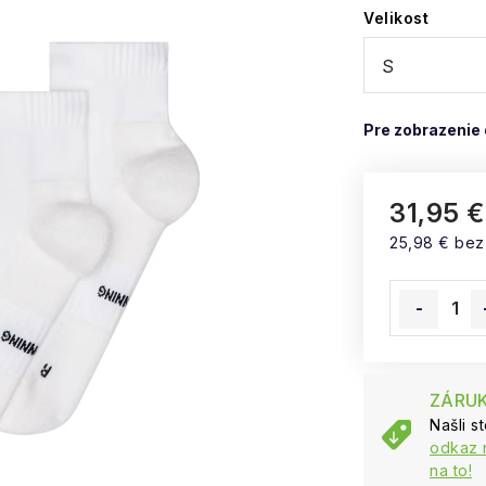
Velikost
31,95 €
25,98 € be
Jednotková
ZÁRUK
Našli s
odkaz 
na to!