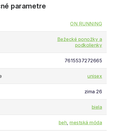
né parametre
ON RUNNING
Bežecké ponožky a
podkolienky
7615537272665
e
unisex
zima 26
biela
beh
,
mestská móda