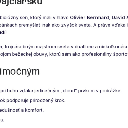
vajčiarsku
iciózny sen, ktorý mali v hlave
Olivier Bernhard
,
David 
ánkach premýšlať inak ako zvyšok sveta. A práve vďaka ic
dí!
stom, trojnásobným majstrom sveta v duatlone a niekoľkon
vojom bežeckej obuvy, ktorú sám ako profesionálny športov
ýnimočným
 pri behu vďaka jedinečným „cloud“ prvkom v podrážke.
ok podporuje prirodzený krok.
iedušnosť a komfort.
tu.