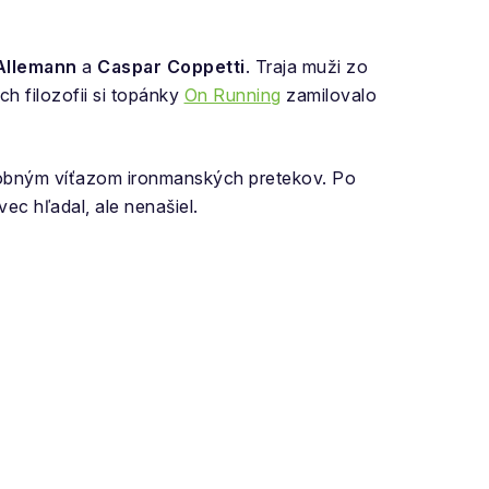
Allemann
a
Caspar Coppetti
. Traja muži zo
h filozofii si topánky
On Running
zamilovalo
ásobným víťazom ironmanských pretekov. Po
ec hľadal, ale nenašiel.