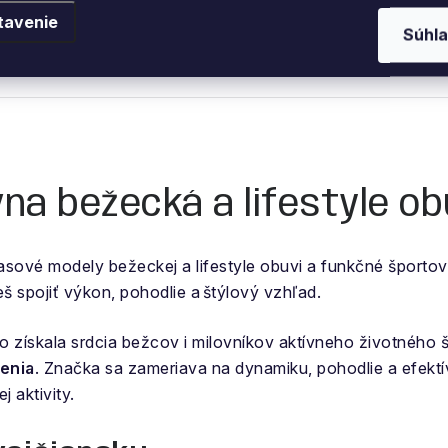
tavenie
Súhla
vna bežecká a lifestyle ob
časové modely
bežeckej a lifestyle obuvi a funkčné športov
eš spojiť výkon, pohodlie a štýlový vzhľad.
lo získala srdcia bežcov i milovníkov aktívneho životného
čenia
. Značka sa zameriava na dynamiku, pohodlie a efekt
 aktivity.