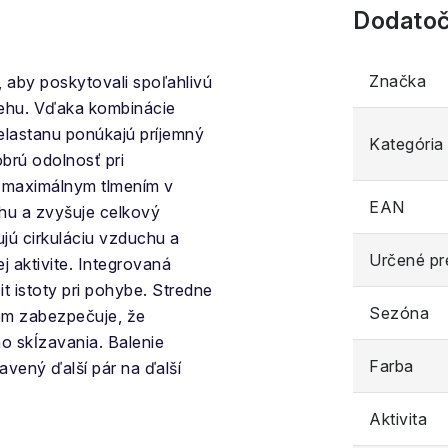
Dodatoč
Značka
 aby poskytovali spoľahlivú
behu. Vďaka kombinácie
elastanu ponúkajú príjemný
Kategória
obrú odolnosť pri
s maximálnym tlmením v
EAN
ehu a zvyšuje celkový
jú cirkuláciu vzduchu a
Určené pr
j aktivite. Integrovaná
it istoty pri pohybe. Stredne
Sezóna
om zabezpečuje, že
o skĺzavania. Balenie
Farba
avený ďalší pár na ďalší
Aktivita