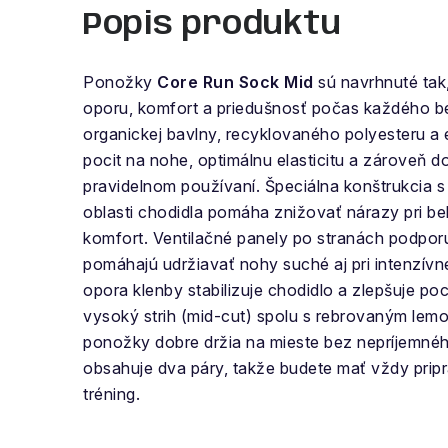
Popis produktu
Ponožky
Core Run Sock Mid
sú navrhnuté tak,
oporu, komfort a priedušnosť počas každého 
organickej bavlny, recyklovaného polyesteru a 
pocit na nohe, optimálnu elasticitu a zároveň d
pravidelnom používaní. Špeciálna konštrukcia 
oblasti chodidla pomáha znižovať nárazy pri b
komfort. Ventilačné panely po stranách podporu
pomáhajú udržiavať nohy suché aj pri intenzívne
opora klenby stabilizuje chodidlo a zlepšuje poc
vysoký strih (mid-cut) spolu s rebrovaným lem
ponožky dobre držia na mieste bez nepríjemnéh
obsahuje dva páry, takže budete mať vždy pripr
tréning.