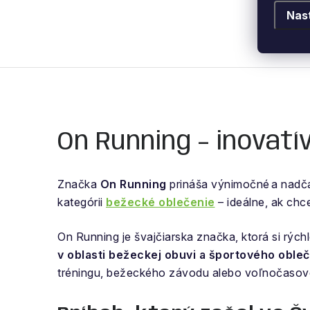
Nas
On Running – inovatí
Značka
On Running
prináša výnimočné a nad
kategórii
bežecké oblečenie
– ideálne, ak chc
On Running je švajčiarska značka, ktorá si rých
v oblasti bežeckej obuvi a športového oble
tréningu, bežeckého závodu alebo voľnočasovej