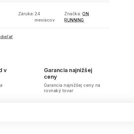
Záruka
:
24
Značka:
ON
mesiacov
RUNNING
dieľať
d v
Garancia najnižšej
ceny
ra
Garancia najnižšej ceny na
rovnaký tovar