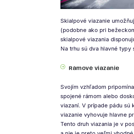
Skialpové viazanie umožňuje
(podobne ako pri bežeckom 
skialpové viazania disponu
Na trhu sú dva hlavné typy 
Rámové viazanie
Svojím vzhľadom pripomínajú
spojené rámom alebo doskou
viazaní. V prípade pádu sú
viazanie vyhovuje hlavne pr
Tento druh viazania je v p
a nie je preto veľmi vhodné 