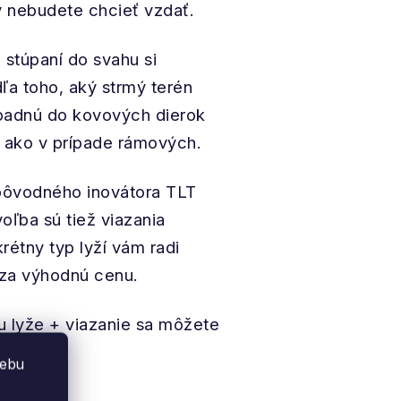
dy nebudete chcieť vzdať.
 stúpaní do svahu si
dľa toho, aký strmý terén
zapadnú do kovových dierok
ie ako v prípade rámových.
pôvodného inovátora TLT
voľba sú tiež viazania
étny typ lyží vám radi
 za výhodnú cenu.
u lyže + viazanie sa môžete
webu