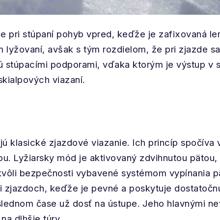
 pri stúpaní pohyb vpred, keďže je zafixovaná len
lyžovaní, avšak s tým rozdielom, že pri zjazde sa
jú stúpacími podporami, vďaka ktorým je výstup v 
skialpových viazaní.
 klasické zjazdové viazanie. Ich princíp spočíva v
. Lyžiarsky mód je aktivovaný zdvihnutou pätou,
 kvôli bezpečnosti vybavené systémom vypínania pä
i zjazdoch, keďže je pevné a poskytuje dostatočnú
oslednom čase už dosť na ústupe. Jeho hlavnými nev
na dlhšie túry.