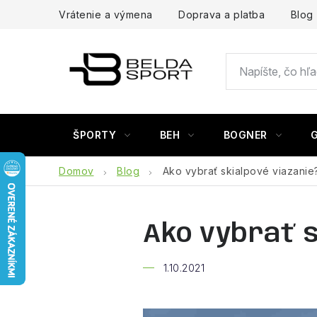
Prejsť
Vrátenie a výmena
Doprava a platba
Blog
na
obsah
ŠPORTY
BEH
BOGNER
Domov
Blog
Ako vybrať skialpové viazanie
Ako vybrať s
1.10.2021