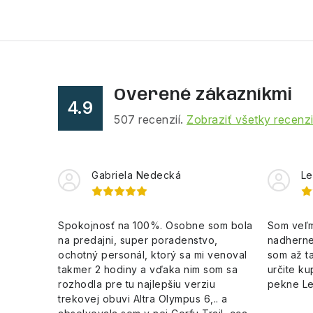
Overené zákazníkmi
4.9
507
recenzií.
Zobraziť všetky recenz
Gabriela Nedecká
Le
Spokojnosť na 100%. Osobne som bola
Som veľm
na predajni, super poradenstvo,
nadherne
ochotný personál, ktorý sa mi venoval
som až ta
takmer 2 hodiny a vďaka nim som sa
určite ku
rozhodla pre tu najlepšiu verziu
pekne L
trekovej obuvi Altra Olympus 6,.. a