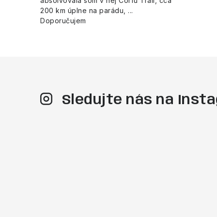
absolvovala som v nej Corfu Trail, cca
200 km úplne na parádu, ...
Doporučujem
Sledujte nás na Ins