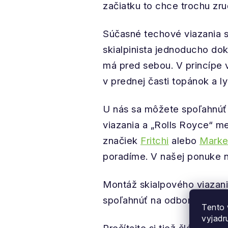
začiatku to chce trochu zr
Súčasné techové viazania sú
skialpinista jednoducho dok
má pred sebou. V princípe 
v prednej časti topánok a l
U nás sa môžete spoľahnúť 
viazania a „Rolls Royce“ m
značiek
Fritchi
alebo
Marke
poradíme. V našej ponuke n
Montáž skialpového viazani
spoľahnúť na odbornú montá
Tento 
vyjadr