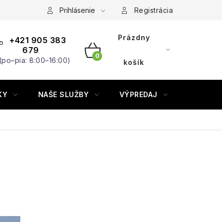
Prihlásenie
Registrácia
Prázdny
+421 905 383
679
(po–pia: 8:00–16:00)
NÁKUPNÝ
košík
KOŠÍK
KY
NAŠE SLUŽBY
VÝPREDAJ
ZNAČKY