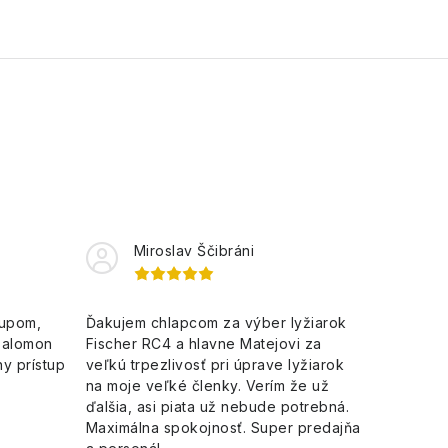
Miroslav Ščibráni
kupom,
Ďakujem chlapcom za výber lyžiarok
Salomon
Fischer RC4 a hlavne Matejovi za
y prístup
veľkú trpezlivosť pri úprave lyžiarok
na moje veľké členky. Verím že už
ďalšia, asi piata už nebude potrebná.
Maximálna spokojnosť. Super predajňa