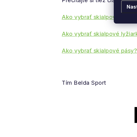
Prečítajte si tiež články:
Nas
Ako vybrať skialpové lyže?
Ako vybrať skialpové lyžiar
Ako vybrať skialpové pásy?
Tím Belda Sport