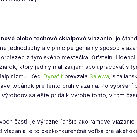
inové alebo techové skialpové viazanie
, je štan
e jednoduchý a v princípe geniálny spôsob viazan
a horolezec z tyrolského mestečka Kufstein. Licenci
yžiarok, ktorý jediný mal záujem spolupracovať s 
ialpinizmu. Keď
Dynafit
prevzala
Salewa
, s talia
ave topánok pre tento druh viazania. Po vypršaní 
a výrobcov sa ešte pridá k výrobe tohto, v tom čas
voch častí, je výrazne ľahšie ako rámové viazanie.
i viazania je to bezkonkurenčná voľba pre akéhoko