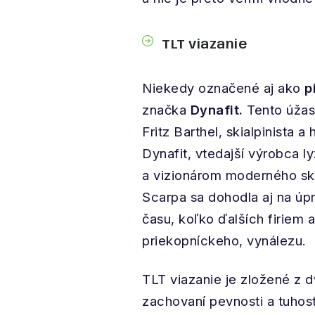
TLT viazanie
Niekedy označené aj ako
p
značka
Dynafit.
Tento úžasn
Fritz Barthel, skialpinista 
Dynafit, vtedajší výrobca l
a vizionárom moderného sk
Scarpa sa dohodla aj na úpr
času, koľko ďalších firiem 
priekopníckeho, vynálezu.
TLT viazanie je zložené z d
zachovaní pevnosti a tuhost