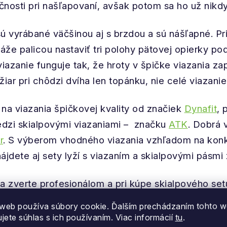
učnosti pri našľapovaní, avšak potom sa ho už nik
 vyrábané väčšinou aj s brzdou a sú nášľapné. Pri
áže palicou nastaviť tri polohy pätovej opierky po
viazanie funguje tak, že hroty v špičke viazania 
yžiar pri chôdzi dvíha len topánku, nie celé viazan
na viazania špičkovej kvality od značiek
Dynafit
, 
edzi skialpovými viazaniami – značku
ATK
. Dobrá 
r
. S výberom vhodného viazania vzhľadom na konkr
ájdete aj sety lyží s viazaním a skialpovými pásmi
a zverte profesionálom a pri kúpe skialpového set
ž, ktorá je v cene setu.
web používa súbory cookie. Ďalším prechádzaním tohto 
ujete súhlas s ich používaním. Viac informácií
tu
.