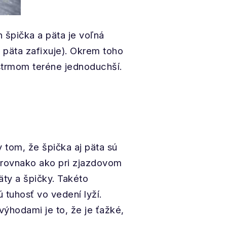
 špička a päta je voľná
 päta zafixuje). Okrem toho
strmom teréne jednoduchší.
 tom, že špička aj päta sú
 rovnako ako pri zjazdovom
ty a špičky. Takéto
 tuhosť vo vedení lyží.
ýhodami je to, že je ťažké,