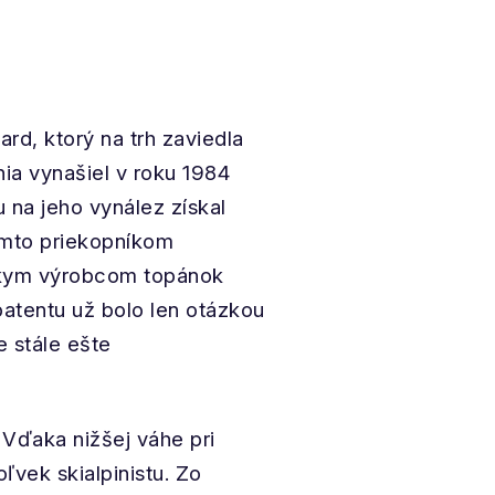
dard, ktorý na trh zaviedla
ia vynašiel v roku 1984
u na jeho vynález získal
týmto priekopníkom
nskym výrobcom topánok
patentu už bolo len otázkou
e stále ešte
 Vďaka nižšej váhe pri
ľvek skialpinistu. Zo