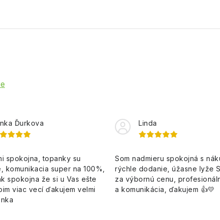
ie
nka Ďurkova
Linda
i spokojna, topanky su
Som nadmieru spokojná s ná
, komunikacia super na 100%,
rýchle dodanie, úžasne lyže 
k spokojna že si u Vas ešte
za výbornú cenu, profesionáln
pim viac vecí ďakujem velmi
a komunikácia, ďakujem 👍💛
enka