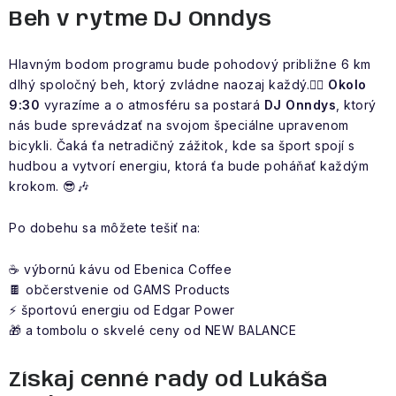
Beh v rytme DJ Onndys
Hlavným bodom programu bude pohodový približne 6 km
dlhý spoločný beh
, ktorý zvládne naozaj každý.
🏃‍♀️ Okolo
9:30
vyrazíme a o atmosféru sa postará
DJ
Onndys
, ktorý
nás bude sprevádzať na svojom špeciálne upravenom
bicykli
. Čaká ťa netradičný zážitok, kde sa šport spojí s
hudbou a vytvorí energiu, ktorá ťa bude poháňať každým
krokom.
😎🎶
Po dobehu sa môžete tešiť na:
☕ výbornú kávu od Ebenica Coffee
🍫 občerstvenie od GAMS Products
⚡ športovú energiu od Edgar Power
🎁 a tombolu o skvelé ceny od NEW BALANCE
Získaj cenné rady od Lukáša