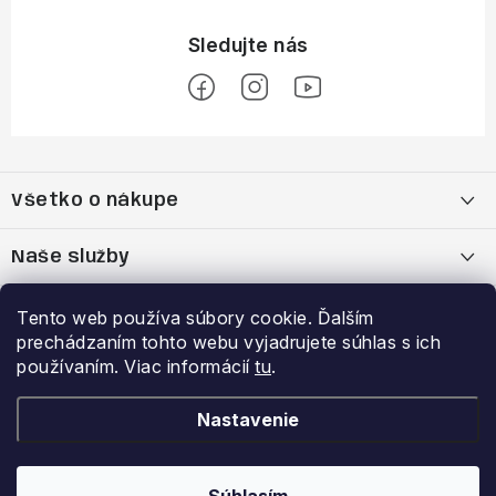
Z
á
Všetko o nákupe
p
ä
Moja objednávka
Naše služby
t
i
Nákup na splátky cez Quatro
Belda Sport x Atomic Skitest Soelden 2025
Výhody a zľavy
Tento web používa súbory cookie. Ďalším
e
prechádzaním tohto webu vyjadrujete súhlas s ich
OBCHODNÉ PODMIENKY
Bootfitting - Tvarovanie Lyžiarok v Nitre
Garancia najnižšej ceny
používaním. Viac informácií
tu
.
Prihlásenie
E-mail
Zásady spracovania a ochrany osobných údajov
Dynamická analýza chodidla
VERNOSTNÝ PROGRAM
Nastavenie
Reklamačný poriadok
Požičovňa lyží