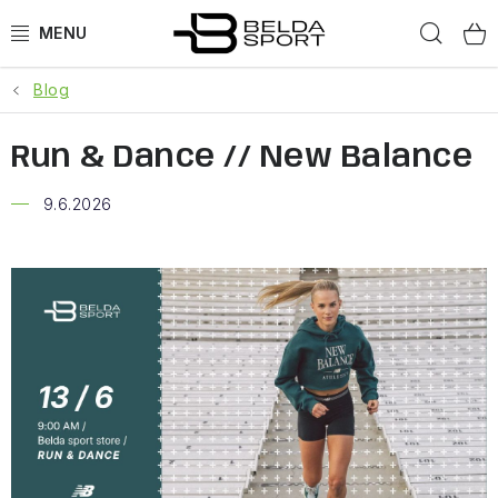
Prejsť
Hľad
na
obsah
Blog
ŠPORTY
Run & Dance // New Balance
BEH
9.6.2026
BOGNER
GOLDBERGH
OBLEČENIE
OBUV
DOPLNKY