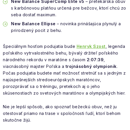
New Balance SuperComp Elite v5
– pretekárska obuv
s karbónovou platňou určená pre bežcov, ktorí chcú zo
seba dostať maximum.
New Balance Ellipse
– novinka prinášajúca plynulý a
prirodzený pocit z behu.
Špeciálnym hosťom podujatia bude
Henryk Szost
, legenda
poľského vytrvalostného behu, bývalý držiteľ poľského
národného rekordu v maratóne s časom
2:07:39
,
viacnásobný majster Poľska a
trojnásobný olympionik
.
Počas podujatia budete mať možnosť stretnúť sa s jedným z
najúspešnejších stredoeurópskych maratóncov,
porozprávať sa o tréningu, pretekoch aj o jeho
skúsenostiach zo svetových maratónov a olympijských hier.
Nie je lepší spôsob, ako spoznať bežeckú obuv, než ju
otestovať priamo na trase v spoločnosti ľudí, ktorí behom
skutočne žijú.