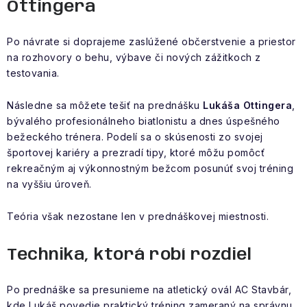
Ottingera
Po návrate si doprajeme zaslúžené občerstvenie a priestor
na rozhovory o behu, výbave či nových zážitkoch z
testovania.
Následne sa môžete tešiť na prednášku
Lukáša Ottingera
,
bývalého profesionálneho biatlonistu a dnes úspešného
bežeckého trénera. Podelí sa o skúsenosti zo svojej
športovej kariéry a prezradí tipy, ktoré môžu pomôcť
rekreačným aj výkonnostným bežcom posunúť svoj tréning
na vyššiu úroveň.
Teória však nezostane len v prednáškovej miestnosti.
Technika, ktorá robí rozdiel
Po prednáške sa presunieme na atletický ovál AC Stavbár,
kde Lukáš povedie praktický tréning zameraný na správnu