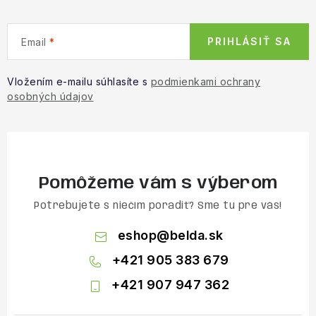
PRIHLÁSIŤ SA
Email
Vložením e-mailu súhlasíte s
podmienkami ochrany
osobných údajov
Pomôžeme vám s výberom
Potrebujete s niečím poradiť? Sme tu pre vás!
eshop
@
belda.sk
+421 905 383 679
+421 907 947 362