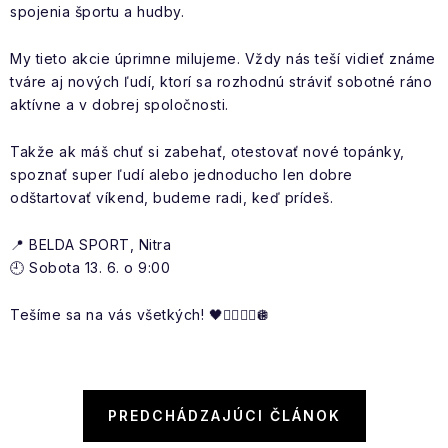
spojenia športu a hudby.
My tieto akcie úprimne milujeme. Vždy nás teší vidieť známe
tváre aj nových ľudí, ktorí sa rozhodnú stráviť sobotné ráno
aktívne a v dobrej spoločnosti.
Takže ak máš chuť si zabehať, otestovať nové topánky,
spoznať super ľudí alebo jednoducho len dobre
odštartovať víkend, budeme radi, keď prídeš.
📍 BELDA SPORT, Nitra
🕘 Sobota 13. 6. o 9:00
Tešíme sa na vás všetkých! 🖤🏃‍♀️🏃‍♂️🪩
PREDCHÁDZAJÚCI ČLÁNOK