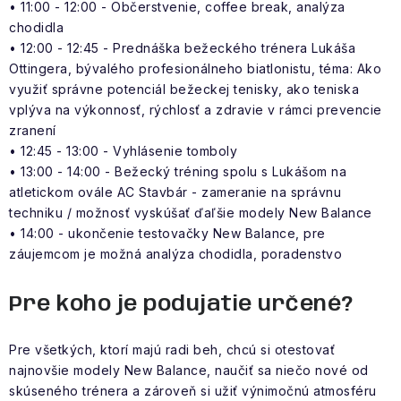
• 11:00 - 12:00 - Občerstvenie, coffee break, analýza
chodidla
• 12:00 - 12:45 - Prednáška bežeckého trénera Lukáša
Ottingera, bývalého profesionálneho biatlonistu, téma: Ako
využiť správne potenciál bežeckej tenisky, ako teniska
vplýva na výkonnosť, rýchlosť a zdravie v rámci prevencie
zranení
• 12:45 - 13:00 - Vyhlásenie tomboly
• 13:00 - 14:00 - Bežecký tréning spolu s Lukášom na
atletickom ovále AC Stavbár - zameranie na správnu
techniku / možnosť vyskúšať ďaľšie modely New Balance
• 14:00 - ukončenie testovačky New Balance, pre
záujemcom je možná analýza chodidla, poradenstvo
Pre koho je podujatie určené?
Pre všetkých, ktorí majú radi beh, chcú si otestovať
najnovšie modely New Balance, naučiť sa niečo nové od
skúseného trénera a zároveň si užiť výnimočnú atmosféru