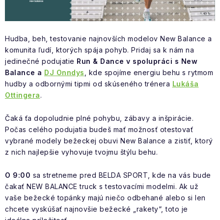
NAŠE SLUŽBY
VÝPREDAJ
Hudba, beh, testovanie najnovších modelov New Balance a
komunita ľudí, ktorých spája pohyb. Pridaj sa k nám na
ZNAČKY
jedinečné podujatie
Run & Dance v spolupráci s New
Balance a
DJ Onndys
, kde spojíme energiu behu s rytmom
Vrátenie a výmena
Doprava a platba
Blog
hudby a odbornými tipmi od skúseného trénera
Lukáša
Moja objednávka
Ottingera
.
Čaká ťa dopoludnie plné pohybu, zábavy a inšpirácie.
Počas celého podujatia budeš mať možnosť otestovať
vybrané modely bežeckej obuvi New Balance a zistiť, ktorý
z nich najlepšie vyhovuje tvojmu štýlu behu.
O 9:00
sa stretneme pred BELDA SPORT, kde na vás bude
čakať NEW BALANCE truck s testovacími modelmi. Ak už
vaše bežecké topánky majú niečo odbehané alebo si len
chcete vyskúšať najnovšie bežecké „rakety“, toto je