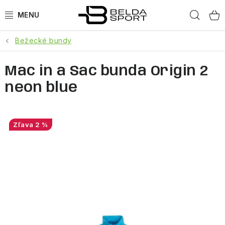
Prejsť
Hľad
na
obsah
Bežecké bundy
ŠPORTY
Mac in a Sac bunda Origin 2
BEH
neon blue
BOGNER
GOLDBERGH
2 %
OBLEČENIE
OBUV
DOPLNKY