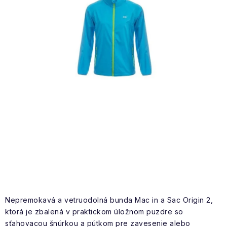
NAŠE SLUŽBY
VÝPREDAJ
ZNAČKY
Vrátenie a výmena
Doprava a platba
Blog
Moja objednávka
Nepremokavá a vetruodolná bunda Mac in a Sac Origin 2,
ktorá je zbalená v praktickom úložnom puzdre so
sťahovacou šnúrkou a pútkom pre zavesenie alebo