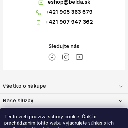
eshop
@
belda.sk
+421 905 383 679
+421 907 947 362
Z
á
Všetko o nákupe
p
ä
Moja objednávka
Naše služby
t
i
Nákup na splátky cez Quatro
Belda Sport x Atomic Skitest Soelden 2025
Výhody a zľavy
Tento web používa súbory cookie. Ďalším
e
prechádzaním tohto webu vyjadrujete súhlas s ich
OBCHODNÉ PODMIENKY
Bootfitting - Tvarovanie Lyžiarok v Nitre
Garancia najnižšej ceny