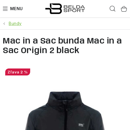
Prejsť
Hľad
na
obsah
Bundy
ŠPORTY
Mac in a Sac bunda Mac in a
BEH
Sac Origin 2 black
BOGNER
GOLDBERGH
2 %
OBLEČENIE
OBUV
DOPLNKY