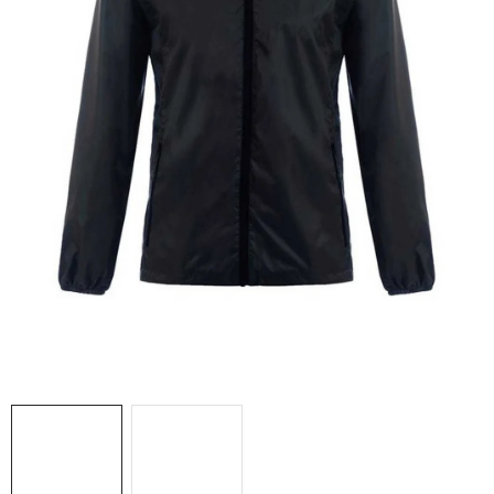
NAŠE SLUŽBY
VÝPREDAJ
ZNAČKY
Vrátenie a výmena
Doprava a platba
Blog
Moja objednávka