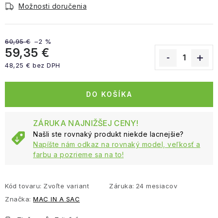
Možnosti doručenia
60,95 €
–2 %
59,35 €
48,25 € bez DPH
Jednotková cena:
DO KOŠÍKA
ZÁRUKA NAJNIŽŠEJ CENY!
Našli ste rovnaký produkt niekde lacnejšie?
Napíšte nám odkaz na rovnaký model, veľkosť a
farbu a pozrieme sa na to!
Kód tovaru:
Zvoľte variant
Záruka
:
24 mesiacov
Značka:
MAC IN A SAC