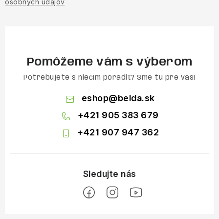
osobných údajov
Pomôžeme vám s výberom
Potrebujete s niečím poradiť? Sme tu pre vás!
eshop
@
belda.sk
+421 905 383 679
+421 907 947 362