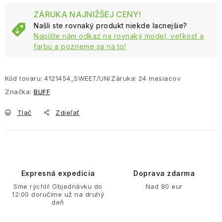
ZÁRUKA NAJNIŽŠEJ CENY!
Našli ste rovnaký produkt niekde lacnejšie?
Napíšte nám odkaz na rovnaký model, veľkosť a
farbu a pozrieme sa na to!
Kód tovaru:
4121454_SWEET/UNI
Záruka
:
24 mesiacov
Značka:
BUFF
Tlač
Zdieľať
Expresná expedícia
Doprava zdarma
Sme rýchli! Objednávku do
Nad 80 eur
12:00 doručíme už na druhý
deň