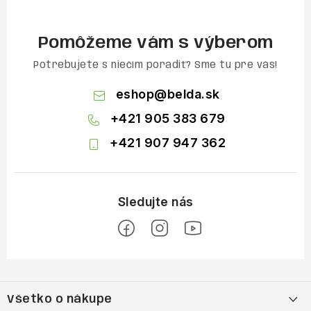
Pomôžeme vám s výberom
Potrebujete s niečím poradiť? Sme tu pre vás!
eshop
@
belda.sk
+421 905 383 679
+421 907 947 362
Z
á
Všetko o nákupe
p