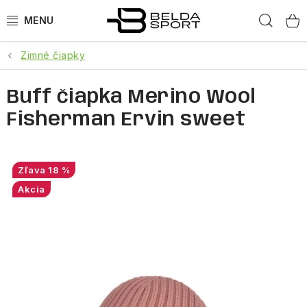
Prejsť
Hľad
na
obsah
Zimné čiapky
ŠPORTY
Buff čiapka Merino Wool
BEH
Fisherman Ervin sweet
BOGNER
GOLDBERGH
18 %
Akcia
OBLEČENIE
OBUV
DOPLNKY