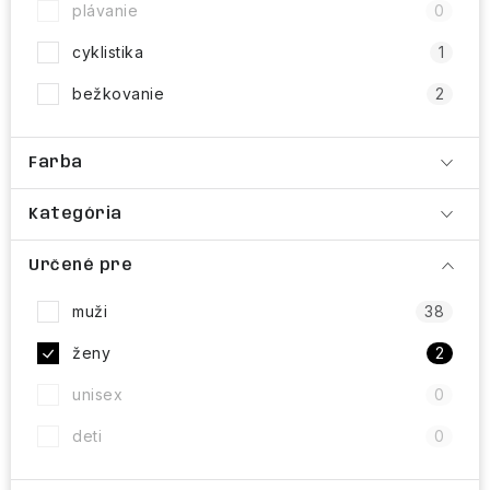
plávanie
0
cyklistika
1
bežkovanie
2
Farba
Kategória
Určené pre
muži
38
ženy
2
unisex
0
deti
0