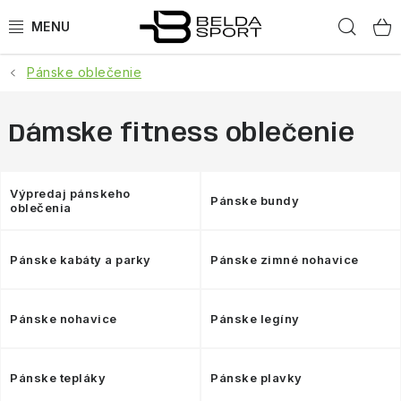
Prejsť
Hľad
na
obsah
Pánske oblečenie
ŠPORTY
BEH
Dámske fitness oblečenie
BOGNER
Výpredaj pánskeho
Pánske bundy
oblečenia
GOLDBERGH
Pánske kabáty a parky
Pánske zimné nohavice
OBLEČENIE
OBUV
Pánske nohavice
Pánske legíny
DOPLNKY
Pánske tepláky
Pánske plavky