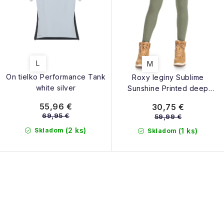
o
t
v
o
v
L
M
On tielko Performance Tank
Roxy legíny Sublime
white silver
Sunshine Printed deep
lichen green
55,96 €
30,75 €
69,95 €
59,99 €
(2 ks)
Skladom
(1 ks)
Skladom
O
v
l
á