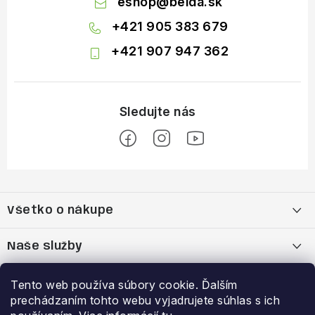
eshop
@
belda.sk
+421 905 383 679
+421 907 947 362
Z
á
Všetko o nákupe
p
ä
Moja objednávka
Naše služby
t
i
Nákup na splátky cez Quatro
Belda Sport x Atomic Skitest Soelden 2025
Výhody a zľavy
Tento web používa súbory cookie. Ďalším
e
prechádzaním tohto webu vyjadrujete súhlas s ich
OBCHODNÉ PODMIENKY
Bootfitting - Tvarovanie Lyžiarok v Nitre
Garancia najnižšej ceny