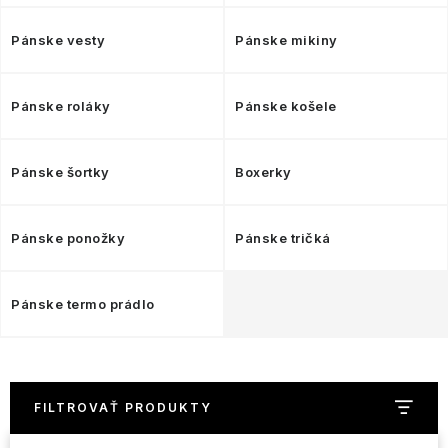
NAŠE SLUŽBY
Pánske vesty
Pánske mikiny
VÝPREDAJ
ZNAČKY
Pánske roláky
Pánske košele
Vrátenie a výmena
Doprava a platba
Blog
Pánske šortky
Boxerky
Moja objednávka
Pánske ponožky
Pánske tričká
Pánske termo prádlo
FILTROVAŤ PRODUKTY