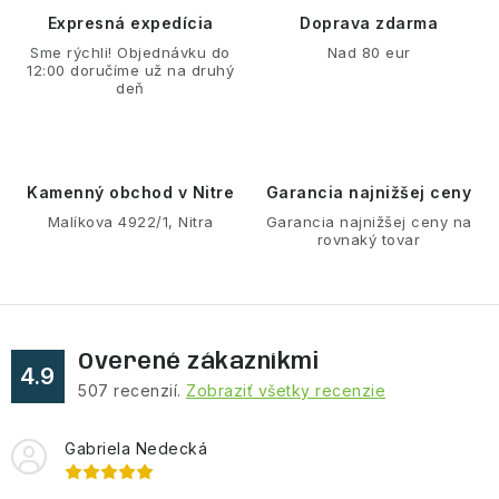
d
Expresná expedícia
Doprava zdarma
a
Sme rýchli! Objednávku do
Nad 80 eur
12:00 doručíme už na druhý
c
deň
i
e
p
r
Kamenný obchod v Nitre
Garancia najnižšej ceny
v
Malíkova 4922/1, Nitra
Garancia najnižšej ceny na
rovnaký tovar
k
y
v
ý
Overené zákazníkmi
p
4.9
507
recenzií.
Zobraziť všetky recenzie
i
s
Gabriela Nedecká
u