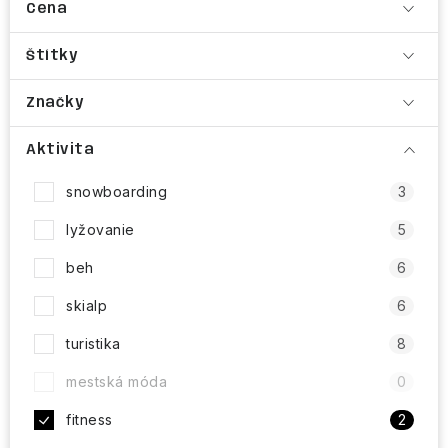
Cena
Štítky
Značky
Aktivita
snowboarding
3
lyžovanie
5
beh
6
skialp
6
turistika
8
mestská móda
0
fitness
2