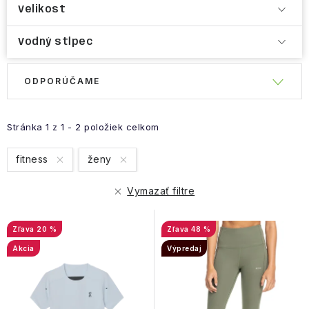
Velikost
Vodný stĺpec
R
V
ODPORÚČAME
a
ý
d
p
e
Stránka
1
z
1
-
2
položiek celkom
i
n
s
fitness
ženy
i
p
e
r
Vymazať filtre
p
o
r
d
20 %
48 %
o
u
Akcia
Výpredaj
d
k
u
t
k