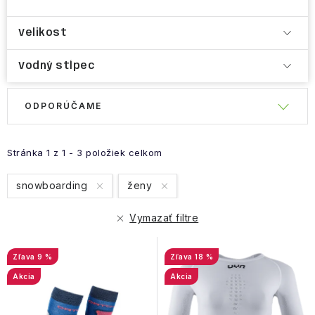
Velikost
Vodný stĺpec
R
ODPORÚČAME
V
a
ý
d
p
e
Stránka
1
z
1
-
3
položiek celkom
i
n
snowboarding
ženy
s
i
p
e
Vymazať filtre
r
p
o
r
9 %
18 %
d
o
Akcia
Akcia
u
d
k
u