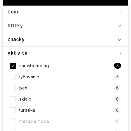
Cena
Štítky
Značky
Aktivita
snowboarding
3
lyžovanie
5
beh
6
skialp
6
turistika
8
mestská móda
0