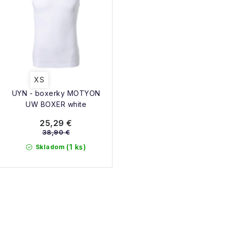
XS
UYN - boxerky MOTYON
UW BOXER white
25,29 €
38,90 €
(1 ks)
Skladom
O
v
l