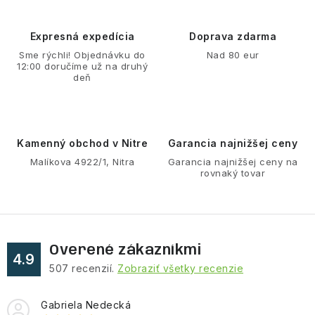
á
d
Expresná expedícia
Doprava zdarma
a
Sme rýchli! Objednávku do
Nad 80 eur
12:00 doručíme už na druhý
c
deň
i
e
p
r
Kamenný obchod v Nitre
Garancia najnižšej ceny
v
Malíkova 4922/1, Nitra
Garancia najnižšej ceny na
rovnaký tovar
k
y
v
ý
Overené zákazníkmi
p
4.9
507
recenzií.
Zobraziť všetky recenzie
i
s
Gabriela Nedecká
u