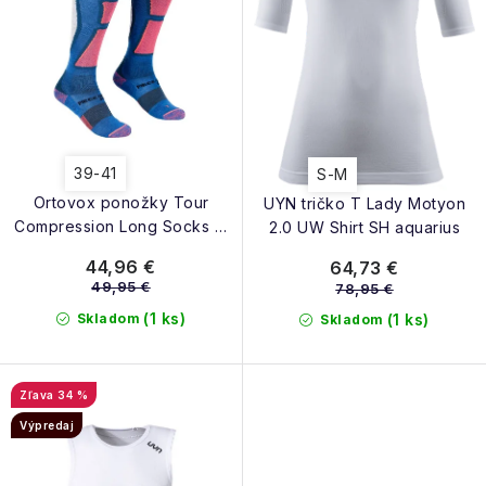
t
k
o
t
v
o
v
39-41
S-M
Ortovox ponožky Tour
UYN tričko T Lady Motyon
Compression Long Socks M
2.0 UW Shirt SH aquarius
safety blue
44,96 €
64,73 €
49,95 €
78,95 €
(1 ks)
Skladom
(1 ks)
Skladom
34 %
Výpredaj