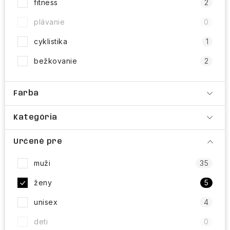
fitness
2
plávanie
0
cyklistika
1
bežkovanie
2
Farba
Kategória
Určené pre
muži
35
ženy
5
unisex
4
deti
0