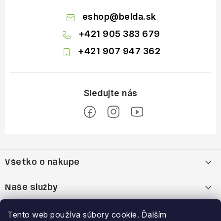
eshop
@
belda.sk
+421 905 383 679
+421 907 947 362
Z
á
Všetko o nákupe
p
ä
Moja objednávka
Naše služby
t
i
Nákup na splátky cez Quatro
Belda Sport x Atomic Skitest Soelden 2025
Výhody a zľavy
Tento web používa súbory cookie. Ďalším