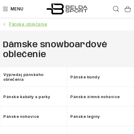
Prejsť
Hľad
na
obsah
Pánske oblečenie
ŠPORTY
BEH
Dámske snowboardové
oblečenie
BOGNER
GOLDBERGH
Výpredaj pánskeho
Pánske bundy
oblečenia
OBLEČENIE
Pánske kabáty a parky
Pánske zimné nohavice
OBUV
Pánske nohavice
Pánske legíny
DOPLNKY