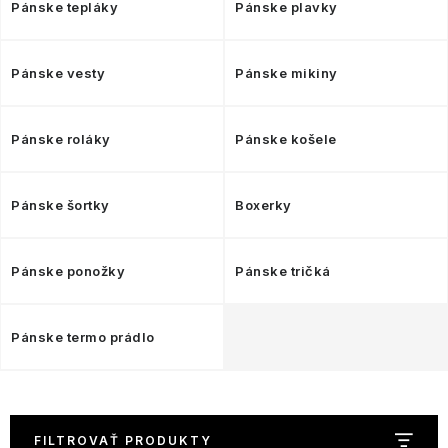
NAŠE SLUŽBY
Pánske tepláky
Pánske plavky
VÝPREDAJ
Pánske vesty
Pánske mikiny
ZNAČKY
Pánske roláky
Pánske košele
Vrátenie a výmena
Doprava a platba
Blog
Moja objednávka
Pánske šortky
Boxerky
Pánske ponožky
Pánske tričká
Pánske termo prádlo
FILTROVAŤ PRODUKTY