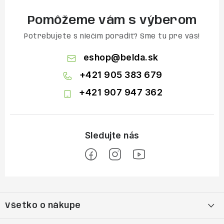
Pomôžeme vám s výberom
Potrebujete s niečím poradiť? Sme tu pre vás!
eshop
@
belda.sk
+421 905 383 679
+421 907 947 362
Z
á
Všetko o nákupe
p