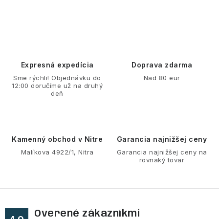
O
v
l
á
d
Expresná expedícia
Doprava zdarma
a
Sme rýchli! Objednávku do
Nad 80 eur
12:00 doručíme už na druhý
c
deň
i
e
p
r
Kamenný obchod v Nitre
Garancia najnižšej ceny
v
Malíkova 4922/1, Nitra
Garancia najnižšej ceny na
rovnaký tovar
k
y
v
ý
Overené zákazníkmi
p