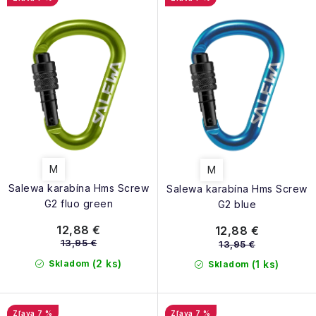
NAŠE SLUŽBY
p
e
r
p
VÝPREDAJ
o
r
d
ZNAČKY
o
u
d
k
Vrátenie a výmena
Doprava a platba
Blog
u
t
k
Moja objednávka
o
t
v
M
M
o
Salewa karabína Hms Screw
Salewa karabína Hms Screw
v
G2 fluo green
G2 blue
12,88 €
12,88 €
13,95 €
13,95 €
(2 ks)
Skladom
(1 ks)
Skladom
7 %
7 %