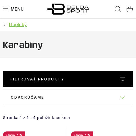
Prejsť
Hľad
na
obsah
Doplnky
ŠPORTY
BEH
Karabíny
BOGNER
GOLDBERGH
FILTROVAŤ PRODUKTY
OBLEČENIE
R
V
ODPORÚČAME
a
ý
OBUV
d
p
e
Stránka
1
z
1
-
4
položiek celkom
i
DOPLNKY
n
s
i
7 %
7 %