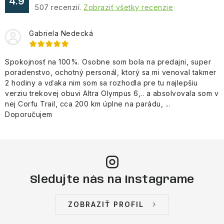
4.9
507
recenzií.
Zobraziť všetky recenzie
i
s
Gabriela Nedecká
u
Spokojnosť na 100%. Osobne som bola na predajni, super
poradenstvo, ochotný personál, ktorý sa mi venoval takmer
2 hodiny a vďaka nim som sa rozhodla pre tu najlepšiu
verziu trekovej obuvi Altra Olympus 6,.. a absolvovala som v
nej Corfu Trail, cca 200 km úplne na parádu, ...
Doporučujem
Sledujte nás na Instagrame
ZOBRAZIŤ PROFIL