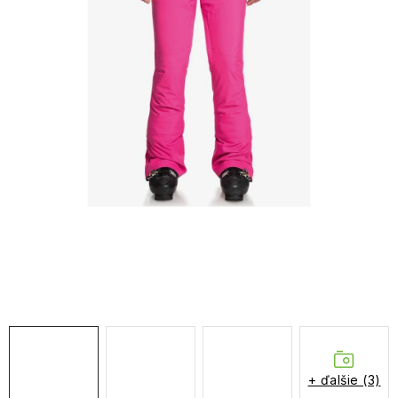
NAŠE SLUŽBY
VÝPREDAJ
ZNAČKY
Vrátenie a výmena
Doprava a platba
Blog
Moja objednávka
+ ďalšie (3)