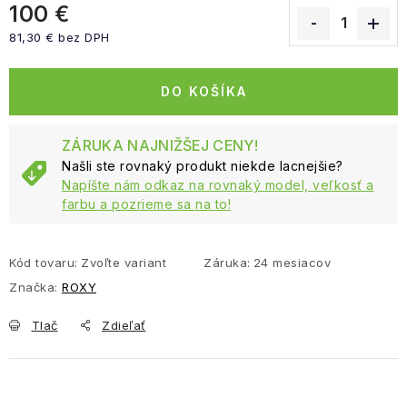
100 €
81,30 € bez DPH
Jednotková cena:
DO KOŠÍKA
ZÁRUKA NAJNIŽŠEJ CENY!
Našli ste rovnaký produkt niekde lacnejšie?
Napíšte nám odkaz na rovnaký model, veľkosť a
farbu a pozrieme sa na to!
Kód tovaru:
Zvoľte variant
Záruka
:
24 mesiacov
Značka:
ROXY
Tlač
Zdieľať