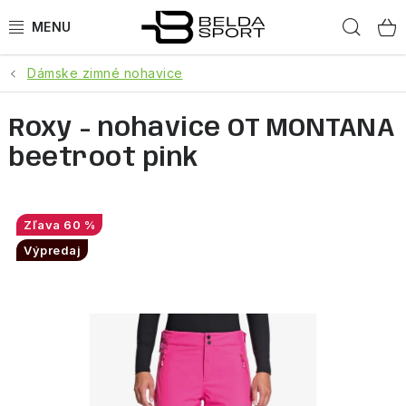
Prejsť
Hľad
na
obsah
Dámske zimné nohavice
ŠPORTY
Roxy - nohavice OT MONTANA
BEH
beetroot pink
BOGNER
GOLDBERGH
60 %
Výpredaj
OBLEČENIE
OBUV
DOPLNKY