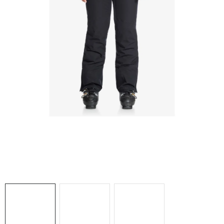
NAŠE SLUŽBY
VÝPREDAJ
ZNAČKY
Vrátenie a výmena
Doprava a platba
Blog
Moja objednávka