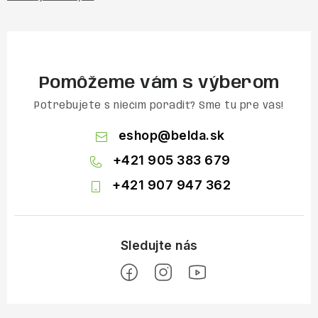
Pomôžeme vám s výberom
Potrebujete s niečím poradiť? Sme tu pre vás!
eshop
@
belda.sk
+421 905 383 679
+421 907 947 362
Z