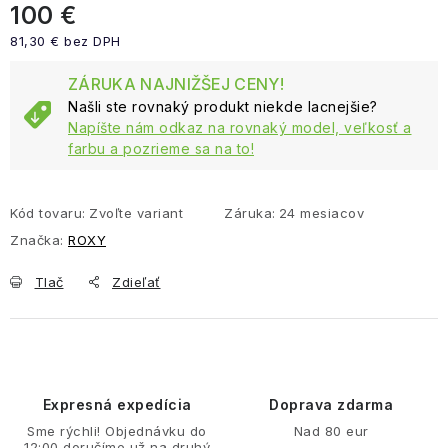
100 €
81,30 € bez DPH
Jednotková cena:
ZÁRUKA NAJNIŽŠEJ CENY!
Našli ste rovnaký produkt niekde lacnejšie?
Napíšte nám odkaz na rovnaký model, veľkosť a
farbu a pozrieme sa na to!
Kód tovaru:
Zvoľte variant
Záruka
:
24 mesiacov
Značka:
ROXY
Tlač
Zdieľať
Expresná expedícia
Doprava zdarma
Sme rýchli! Objednávku do
Nad 80 eur
12:00 doručíme už na druhý