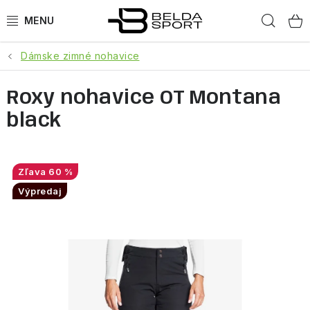
Prejsť
Hľad
na
obsah
Dámske zimné nohavice
ŠPORTY
Roxy nohavice OT Montana
BEH
black
BOGNER
GOLDBERGH
60 %
Výpredaj
OBLEČENIE
OBUV
DOPLNKY