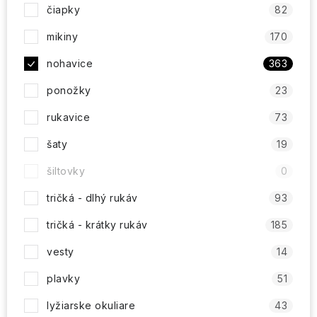
čiapky
82
mikiny
170
nohavice
363
ponožky
23
rukavice
73
šaty
19
šiltovky
0
tričká - dlhý rukáv
93
tričká - krátky rukáv
185
vesty
14
plavky
51
lyžiarske okuliare
43