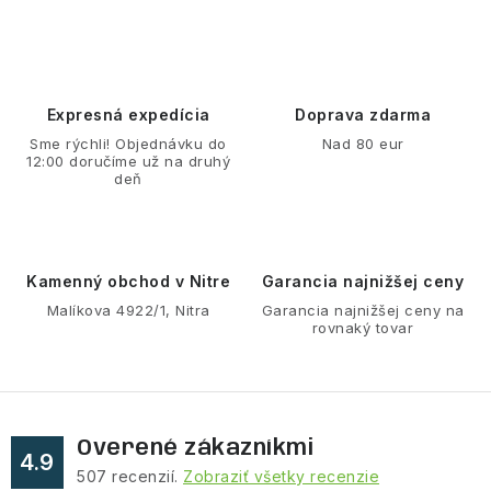
á
c
n
i
k
e
o
p
Expresná expedícia
Doprava zdarma
v
r
Sme rýchli! Objednávku do
Nad 80 eur
a
v
12:00 doručíme už na druhý
n
deň
k
i
y
e
v
ý
Kamenný obchod v Nitre
Garancia najnižšej ceny
p
Malíkova 4922/1, Nitra
Garancia najnižšej ceny na
rovnaký tovar
i
s
u
Overené zákazníkmi
4.9
507
recenzií.
Zobraziť všetky recenzie