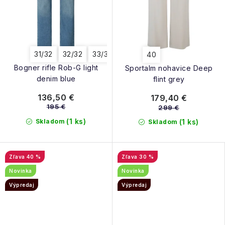
31/32
32/32
33/32
40
Bogner rifle Rob-G light
Sportalm nohavice Deep
denim blue
flint grey
136,50 €
179,40 €
195 €
299 €
(1 ks)
Skladom
(1 ks)
Skladom
40 %
30 %
Novinka
Novinka
Výpredaj
Výpredaj