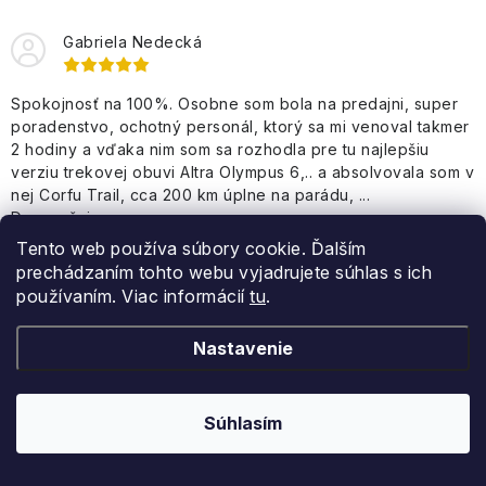
Gabriela Nedecká
Spokojnosť na 100%. Osobne som bola na predajni, super
poradenstvo, ochotný personál, ktorý sa mi venoval takmer
2 hodiny a vďaka nim som sa rozhodla pre tu najlepšiu
verziu trekovej obuvi Altra Olympus 6,.. a absolvovala som v
nej Corfu Trail, cca 200 km úplne na parádu, ...
Doporučujem
Tento web používa súbory cookie. Ďalším
prechádzaním tohto webu vyjadrujete súhlas s ich
používaním. Viac informácií
tu
.
Nastavenie
Sledujte nás na Instagrame
ZOBRAZIŤ PROFIL
Súhlasím