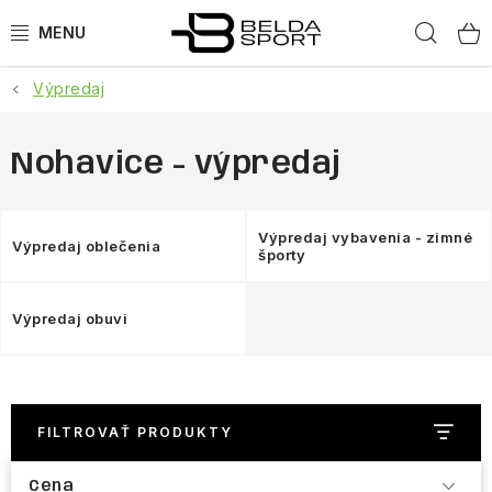
Prejsť
Hľad
na
obsah
Výpredaj
ŠPORTY
BEH
Nohavice - výpredaj
BOGNER
Výpredaj vybavenia - zimné
Výpredaj oblečenia
športy
GOLDBERGH
Výpredaj obuvi
OBLEČENIE
OBUV
FILTROVAŤ PRODUKTY
DOPLNKY
Cena