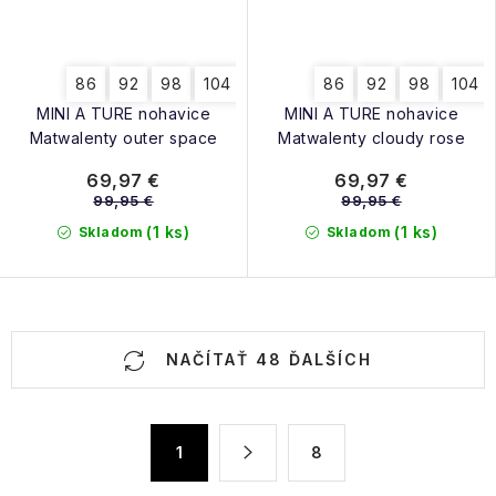
86
92
98
104
86
92
98
104
MINI A TURE nohavice
MINI A TURE nohavice
Matwalenty outer space
Matwalenty cloudy rose
69,97 €
69,97 €
99,95 €
99,95 €
(1 ks)
(1 ks)
Skladom
Skladom
O
NAČÍTAŤ 48 ĎALŠÍCH
v
l
á
S
1
8
d
t
a
r