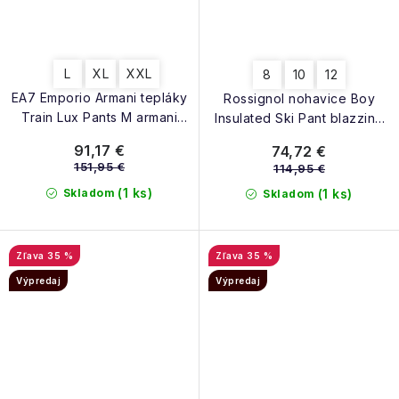
L
XL
XXL
8
10
12
EA7 Emporio Armani tepláky
Rossignol nohavice Boy
Train Lux Pants M armani
Insulated Ski Pant blazzing
blue
blue
91,17 €
74,72 €
151,95 €
114,95 €
(1 ks)
Skladom
(1 ks)
Skladom
35 %
35 %
Výpredaj
Výpredaj