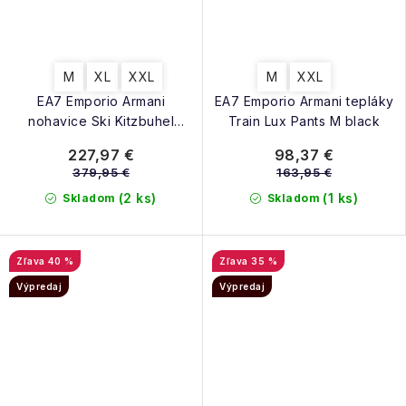
M
XL
XXL
M
XXL
EA7 Emporio Armani
EA7 Emporio Armani tepláky
nohavice Ski Kitzbuhel
Train Lux Pants M black
Protectum7 Pants M black
227,97 €
98,37 €
379,95 €
163,95 €
(2 ks)
(1 ks)
Skladom
Skladom
40 %
35 %
Výpredaj
Výpredaj