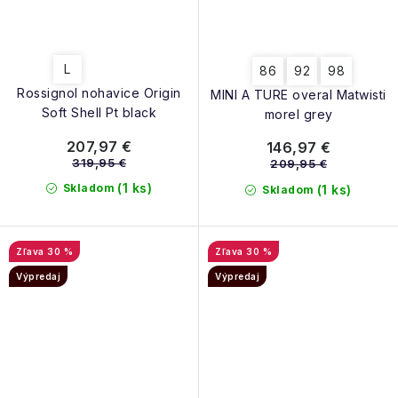
L
86
92
98
Rossignol nohavice Origin
MINI A TURE overal Matwisti
Soft Shell Pt black
morel grey
207,97 €
146,97 €
319,95 €
209,95 €
(1 ks)
Skladom
(1 ks)
Skladom
30 %
30 %
Výpredaj
Výpredaj