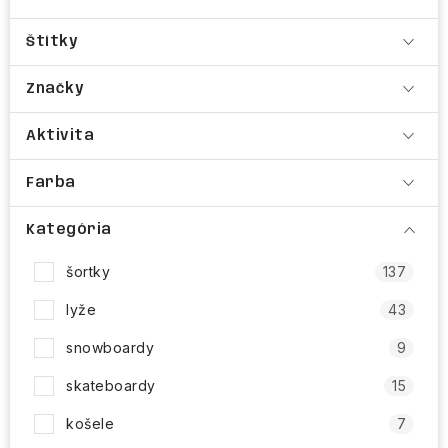
NAŠE SLUŽBY
Štítky
VÝPREDAJ
Značky
ZNAČKY
Aktivita
Vrátenie a výmena
Doprava a platba
Blog
Farba
Moja objednávka
Kategória
šortky
137
lyže
43
snowboardy
9
skateboardy
15
košele
7