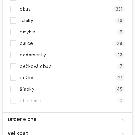
obuv
331
roláky
16
bicykle
6
palice
28
podprsenky
13
bežková obuv
7
bežky
21
šľapky
45
oblečenie
0
Určené pre
Velikost