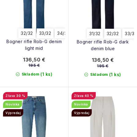
t
v
o
v
32/32
33/32
34/32
36/32
31/32
32/32
33/32
Bogner rifle Rob-G denim
Bogner rifle Rob-G dark
light mid
denim blue
136,50 €
136,50 €
195 €
195 €
(1 ks)
Skladom
(1 ks)
Skladom
30 %
40 %
Novinka
Novinka
Výpredaj
Výpredaj