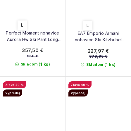
L
L
Perfect Moment nohavice
EA7 Emporio Armani
Aurora Hw Ski Pant Long
nohavice Ski Kitzbuhel
black
Protectum7 Pants M grape
357,50 €
227,97 €
leaf
550 €
379,95 €
(1 ks)
Skladom
(1 ks)
Skladom
40 %
40 %
Výpredaj
Výpredaj