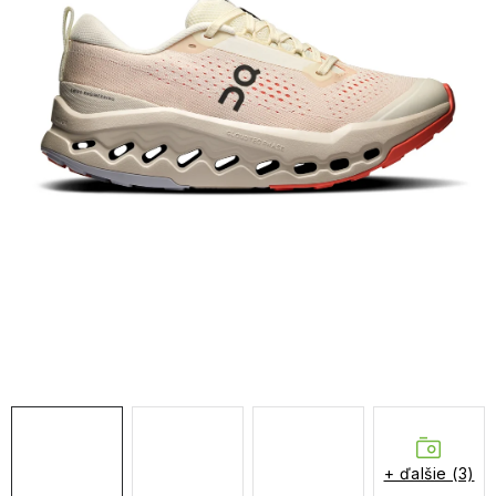
NAŠE SLUŽBY
VÝPREDAJ
ZNAČKY
Vrátenie a výmena
Doprava a platba
Blog
Moja objednávka
+ ďalšie (3)