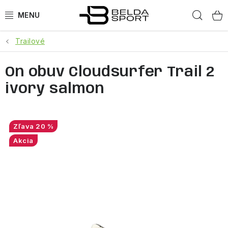
Prejsť
Hľad
na
obsah
Trailové
ŠPORTY
On obuv Cloudsurfer Trail 2
BEH
ivory salmon
BOGNER
GOLDBERGH
20 %
Akcia
OBLEČENIE
OBUV
DOPLNKY