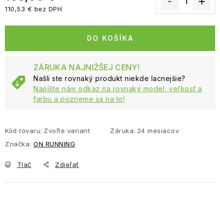
110,53 € bez DPH
Jednotková cena:
DO KOŠÍKA
ZÁRUKA NAJNIŽŠEJ CENY!
Našli ste rovnaký produkt niekde lacnejšie?
Napíšte nám odkaz na rovnaký model, veľkosť a
farbu a pozrieme sa na to!
Kód tovaru:
Zvoľte variant
Záruka
:
24 mesiacov
Značka:
ON RUNNING
Tlač
Zdieľať