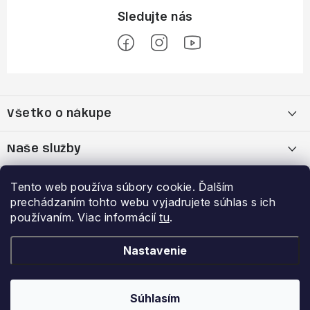
Z
á
Všetko o nákupe
p
ä
Moja objednávka
Naše služby
t
i
Nákup na splátky cez Quatro
Belda Sport x Atomic Skitest Soelden 2025
Výhody a zľavy
Tento web používa súbory cookie. Ďalším
e
prechádzaním tohto webu vyjadrujete súhlas s ich
OBCHODNÉ PODMIENKY
Bootfitting - Tvarovanie Lyžiarok v Nitre
Garancia najnižšej ceny
používaním. Viac informácií
tu
.
Prihlásenie
E-mail
Zásady spracovania a ochrany osobných údajov
Dynamická analýza chodidla
VERNOSTNÝ PROGRAM
Nastavenie
Reklamačný poriadok
Požičovňa lyží
Súhlasím
Copyright 2026
Belda.sk
. Všetky práva vyhradené.