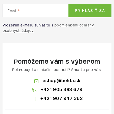
PRIHLÁSIŤ SA
Email
Vložením e-mailu súhlasíte s
podmienkami ochrany
osobných údajov
Pomôžeme vám s výberom
Potrebujete s niečím poradiť? Sme tu pre vás!
eshop
@
belda.sk
+421 905 383 679
+421 907 947 362