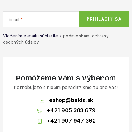
PRIHLÁSIŤ SA
Email
Vložením e-mailu súhlasíte s
podmienkami ochrany
osobných údajov
Pomôžeme vám s výberom
Potrebujete s niečím poradiť? Sme tu pre vás!
eshop
@
belda.sk
+421 905 383 679
+421 907 947 362