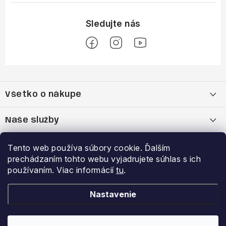
Z
á
Všetko o nákupe
p
ä
Moja objednávka
Naše služby
t
i
Nákup na splátky cez Quatro
Belda Sport x Atomic Skitest Soelden 2025
Výhody a zľavy
Tento web používa súbory cookie. Ďalším
e
prechádzaním tohto webu vyjadrujete súhlas s ich
OBCHODNÉ PODMIENKY
Bootfitting - Tvarovanie Lyžiarok v Nitre
Garancia najnižšej ceny
používaním. Viac informácií
tu
.
Prihlásenie
E-mail
Zásady spracovania a ochrany osobných údajov
Dynamická analýza chodidla
VERNOSTNÝ PROGRAM
Nastavenie
Reklamačný poriadok
Požičovňa lyží