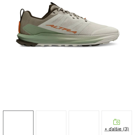
NAŠE SLUŽBY
VÝPREDAJ
ZNAČKY
Vrátenie a výmena
Doprava a platba
Blog
Moja objednávka
+ ďalšie (3)