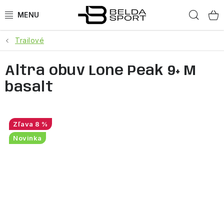
Prejsť
Hľad
na
obsah
Trailové
ŠPORTY
Altra obuv Lone Peak 9+ M
BEH
basalt
BOGNER
GOLDBERGH
8 %
Novinka
OBLEČENIE
OBUV
DOPLNKY