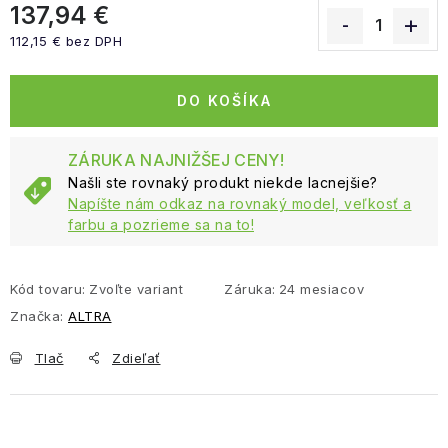
137,94 €
112,15 € bez DPH
Jednotková cena:
DO KOŠÍKA
ZÁRUKA NAJNIŽŠEJ CENY!
Našli ste rovnaký produkt niekde lacnejšie?
Napíšte nám odkaz na rovnaký model, veľkosť a
farbu a pozrieme sa na to!
Kód tovaru:
Zvoľte variant
Záruka
:
24 mesiacov
Značka:
ALTRA
Tlač
Zdieľať