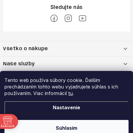
Z
á
Všetko o nákupe
p
ä
Moja objednávka
Naše služby
t
i
Nákup na splátky cez Quatro
Belda Sport x Atomic Skitest Soelden 2025
Výhody a zľavy
Tento web používa súbory cookie. Ďalším
e
prechádzaním tohto webu vyjadrujete súhlas s ich
OBCHODNÉ PODMIENKY
Bootfitting - Tvarovanie Lyžiarok v Nitre
Garancia najnižšej ceny
používaním. Viac informácií
tu
.
Prihlásenie
E-mail
Zásady spracovania a ochrany osobných údajov
Dynamická analýza chodidla
VERNOSTNÝ PROGRAM
Nastavenie
Reklamačný poriadok
Požičovňa lyží
Zobraziť
Súhlasím
Copyright 2026
Belda.sk
. Všetky práva vyhradené.