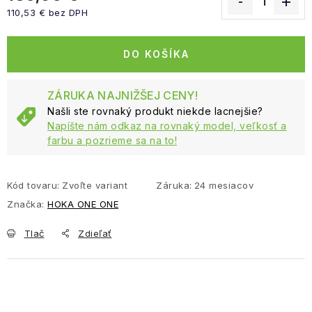
110,53 € bez DPH
Jednotková cena:
DO KOŠÍKA
ZÁRUKA NAJNIŽŠEJ CENY!
Našli ste rovnaký produkt niekde lacnejšie?
Napíšte nám odkaz na rovnaký model, veľkosť a
farbu a pozrieme sa na to!
Kód tovaru:
Zvoľte variant
Záruka
:
24 mesiacov
Značka:
HOKA ONE ONE
Tlač
Zdieľať