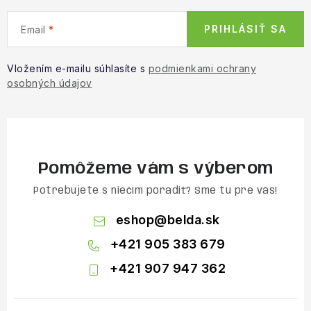
PRIHLÁSIŤ SA
Email
Vložením e-mailu súhlasíte s
podmienkami ochrany
osobných údajov
Pomôžeme vám s výberom
Potrebujete s niečím poradiť? Sme tu pre vás!
eshop
@
belda.sk
+421 905 383 679
+421 907 947 362