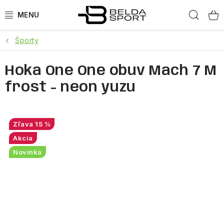
Prejsť
Hľad
na
obsah
Športy
ŠPORTY
Hoka One One obuv Mach 7 M
BEH
frost - neon yuzu
BOGNER
GOLDBERGH
15 %
Akcia
OBLEČENIE
Novinka
OBUV
DOPLNKY