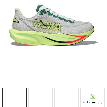
NAŠE SLUŽBY
VÝPREDAJ
ZNAČKY
Vrátenie a výmena
Doprava a platba
Blog
Moja objednávka
+ ďalšie (4)