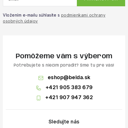
Vložením e-mailu súhlasíte s
podmienkami ochrany
osobných údajov
Pomôžeme vám s výberom
Potrebujete s niečím poradiť? Sme tu pre vás!
eshop
@
belda.sk
+421 905 383 679
+421 907 947 362