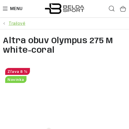
Prejsť
Hľad
na
obsah
Trailové
ŠPORTY
Altra obuv Olympus 275 M
BEH
white-coral
BOGNER
GOLDBERGH
8 %
Novinka
OBLEČENIE
OBUV
DOPLNKY