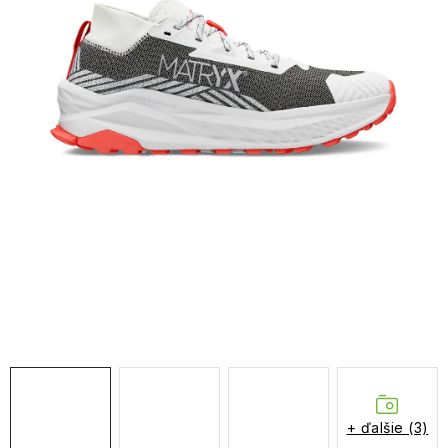
NAŠE SLUŽBY
VÝPREDAJ
ZNAČKY
Vrátenie a výmena
Doprava a platba
Blog
Moja objednávka
+ ďalšie (3)