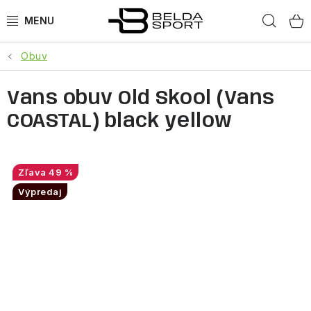
Prejsť
Hľad
na
obsah
Obuv
ŠPORTY
Vans obuv Old Skool (Vans
BEH
COASTAL) black yellow
BOGNER
GOLDBERGH
49 %
Výpredaj
OBLEČENIE
OBUV
DOPLNKY