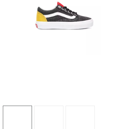
NAŠE SLUŽBY
VÝPREDAJ
ZNAČKY
Vrátenie a výmena
Doprava a platba
Blog
Moja objednávka