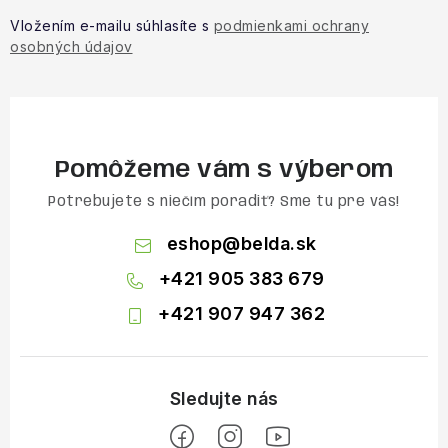
Vložením e-mailu súhlasíte s
podmienkami ochrany
osobných údajov
Pomôžeme vám s výberom
Potrebujete s niečím poradiť? Sme tu pre vás!
eshop
@
belda.sk
+421 905 383 679
+421 907 947 362