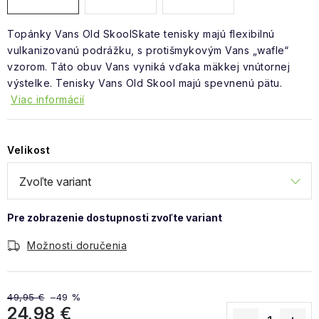
Topánky Vans Old SkoolSkate tenisky majú flexibilnú
vulkanizovanú podrážku, s protišmykovým Vans „wafle“
vzorom. Táto obuv Vans vyniká vďaka mäkkej vnútornej
výstelke. Tenisky Vans Old Skool majú spevnenú pätu.
Viac informácií
Velikost
Možnosti doručenia
49,95 €
–49 %
24,98 €