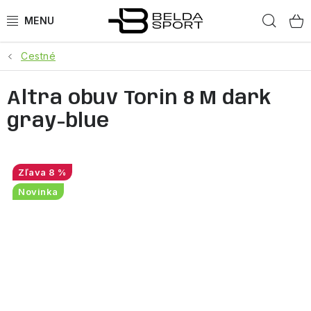
Prejsť
Hľad
na
obsah
Cestné
ŠPORTY
Altra obuv Torin 8 M dark
BEH
gray-blue
BOGNER
GOLDBERGH
8 %
Novinka
OBLEČENIE
OBUV
DOPLNKY