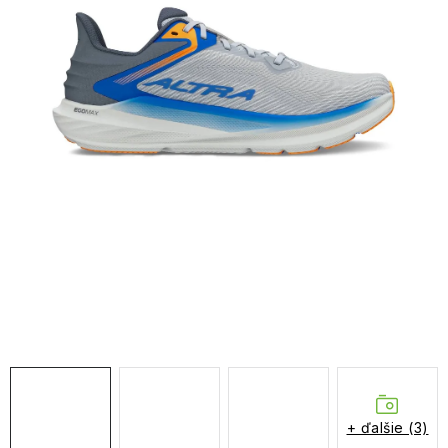
NAŠE SLUŽBY
VÝPREDAJ
ZNAČKY
Vrátenie a výmena
Doprava a platba
Blog
Moja objednávka
+ ďalšie (3)