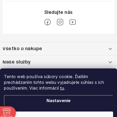
Z
á
Všetko o nákupe
p
ä
Moja objednávka
Naše služby
t
i
Nákup na splátky cez Quatro
Belda Sport x Atomic Skitest Soelden 2025
Výhody a zľavy
Tento web používa súbory cookie. Ďalším
e
prechádzaním tohto webu vyjadrujete súhlas s ich
OBCHODNÉ PODMIENKY
Bootfitting - Tvarovanie Lyžiarok v Nitre
Garancia najnižšej ceny
používaním. Viac informácií
tu
.
Prihlásenie
E-mail
Zásady spracovania a ochrany osobných údajov
Dynamická analýza chodidla
VERNOSTNÝ PROGRAM
Nastavenie
Reklamačný poriadok
Požičovňa lyží
Zobraziť