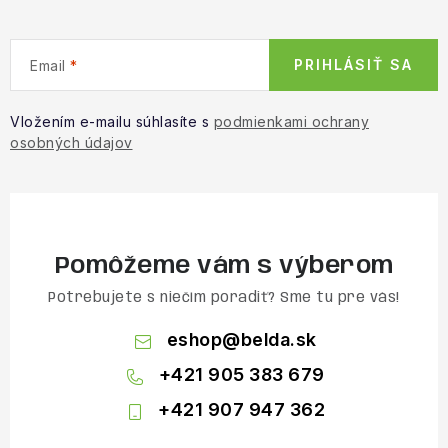
PRIHLÁSIŤ SA
Email
Vložením e-mailu súhlasíte s
podmienkami ochrany
osobných údajov
Pomôžeme vám s výberom
Potrebujete s niečím poradiť? Sme tu pre vás!
eshop
@
belda.sk
+421 905 383 679
+421 907 947 362