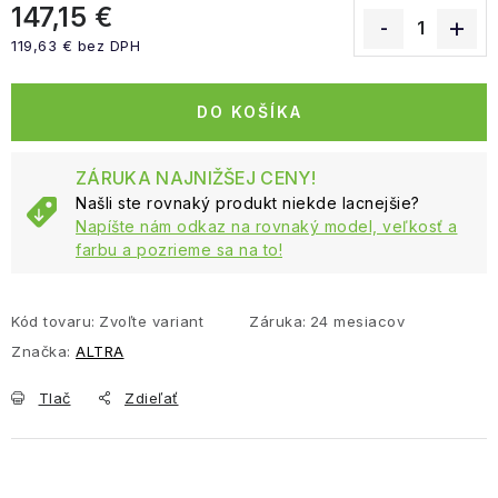
147,15 €
119,63 € bez DPH
Jednotková cena:
DO KOŠÍKA
ZÁRUKA NAJNIŽŠEJ CENY!
Našli ste rovnaký produkt niekde lacnejšie?
Napíšte nám odkaz na rovnaký model, veľkosť a
farbu a pozrieme sa na to!
Kód tovaru:
Zvoľte variant
Záruka
:
24 mesiacov
Značka:
ALTRA
Tlač
Zdieľať