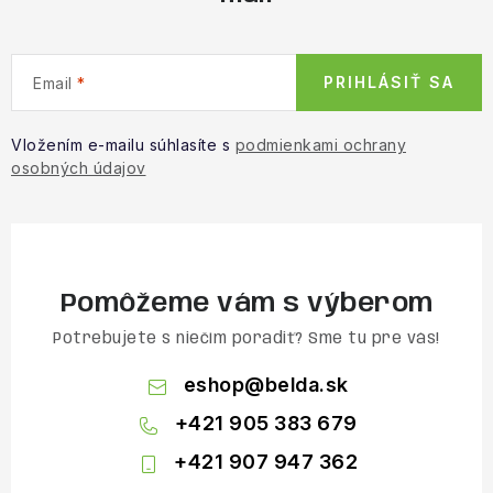
PRIHLÁSIŤ SA
Email
Vložením e-mailu súhlasíte s
podmienkami ochrany
osobných údajov
Pomôžeme vám s výberom
Potrebujete s niečím poradiť? Sme tu pre vás!
eshop
@
belda.sk
+421 905 383 679
+421 907 947 362