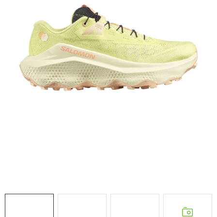
NAŠE SLUŽBY
VÝPREDAJ
ZNAČKY
Vrátenie a výmena
Doprava a platba
Blog
Moja objednávka