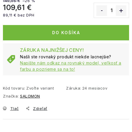
149,95 €
–26 %
109,61 €
89,11 € bez DPH
Jednotková cena:
DO KOŠÍKA
ZÁRUKA NAJNIŽŠEJ CENY!
Našli ste rovnaký produkt niekde lacnejšie?
Napíšte nám odkaz na rovnaký model, veľkosť a
farbu a pozrieme sa na to!
Kód tovaru:
Zvoľte variant
Záruka
:
24 mesiacov
Značka:
SALOMON
Tlač
Zdieľať