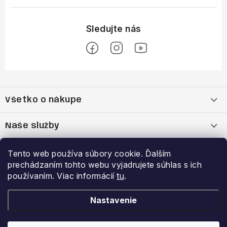
Z
á
Všetko o nákupe
p
ä
Moja objednávka
Naše služby
t
i
Nákup na splátky cez Quatro
Belda Sport x Atomic Skitest Soelden 2025
Výhody a zľavy
Tento web používa súbory cookie. Ďalším
e
prechádzaním tohto webu vyjadrujete súhlas s ich
OBCHODNÉ PODMIENKY
Bootfitting - Tvarovanie Lyžiarok v Nitre
Garancia najnižšej ceny
používaním. Viac informácií
tu
.
Prihlásenie
E-mail
Zásady spracovania a ochrany osobných údajov
Dynamická analýza chodidla
VERNOSTNÝ PROGRAM
Nastavenie
Reklamačný poriadok
Požičovňa lyží