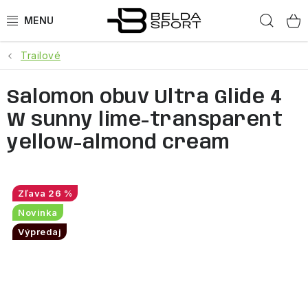
Prejsť
Hľad
na
obsah
Trailové
ŠPORTY
Salomon obuv Ultra Glide 4
BEH
W sunny lime-transparent
BOGNER
yellow-almond cream
GOLDBERGH
26 %
OBLEČENIE
Novinka
Výpredaj
OBUV
DOPLNKY