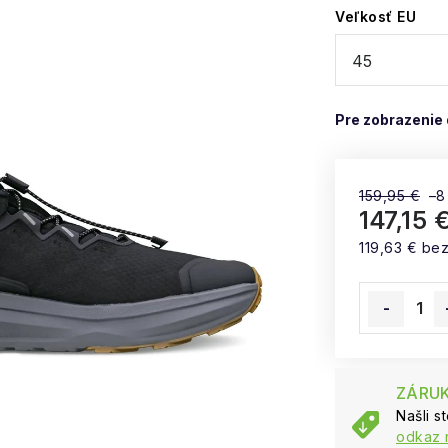
Veľkosť EU
159,95 €
–8
147,15 
119,63 € be
Jednotková
ZÁRUK
Našli s
odkaz 