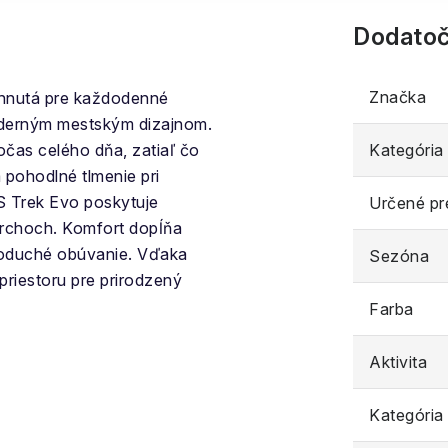
Dodatoč
Značka
rhnutá pre každodenné
oderným mestským dizajnom.
čas celého dňa, zatiaľ čo
Kategória
pohodlné tlmenie pri
S Trek Evo poskytuje
Určené pr
ovrchoch. Komfort dopĺňa
noduché obúvanie. Vďaka
Sezóna
riestoru pre prirodzený
Farba
Aktivita
Kategória