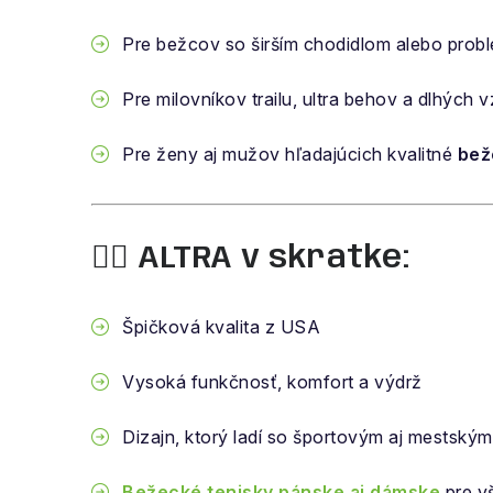
Pre bežcov so širším chodidlom alebo probl
Pre milovníkov trailu, ultra behov a dlhých v
Pre ženy aj mužov hľadajúcich kvalitné
bež
🏃‍♂️ ALTRA v skratke:
Špičková kvalita z USA
Vysoká funkčnosť, komfort a výdrž
Dizajn, ktorý ladí so športovým aj mestský
Bežecké tenisky pánske aj dámske
pre v