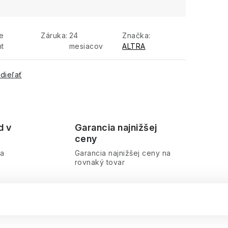
e
Záruka
:
24
Značka:
nt
mesiacov
ALTRA
dieľať
d v
Garancia najnižšej
ceny
ra
Garancia najnižšej ceny na
rovnaký tovar