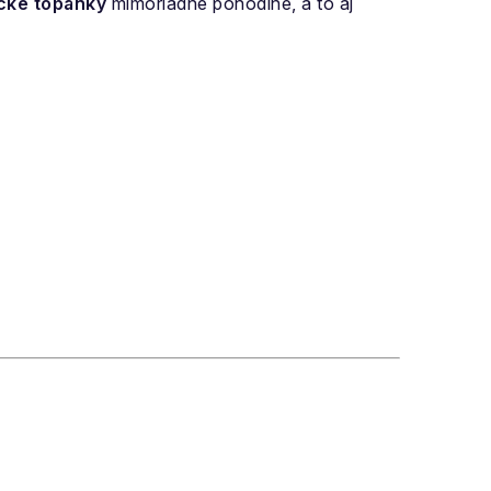
cké topánky
mimoriadne pohodlné, a to aj