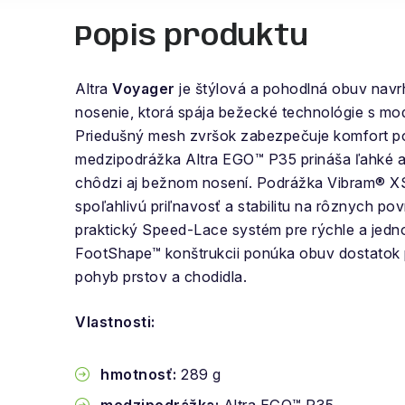
Popis produktu
Altra
Voyager
je štýlová a pohodlná obuv nav
nosenie, ktorá spája bežecké technológie s m
Priedušný mesh zvršok zabezpečuje komfort po
medzipodrážka Altra EGO™ P35 prináša ľahké a 
chôdzi aj bežnom nosení. Podrážka Vibram® X
spoľahlivú priľnavosť a stabilitu na rôznych p
praktický Speed-Lace systém pre rýchle a jed
FootShape™ konštrukcii ponúka obuv dostatok p
pohyb prstov a chodidla.
Vlastnosti:
hmotnosť:
289 g