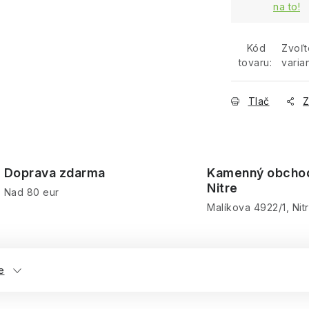
na to!
Kód
Zvoľt
tovaru:
varia
Tlač
Z
Doprava zdarma
Kamenný obcho
Nitre
Nad 80 eur
Malíkova 4922/1, Nit
e