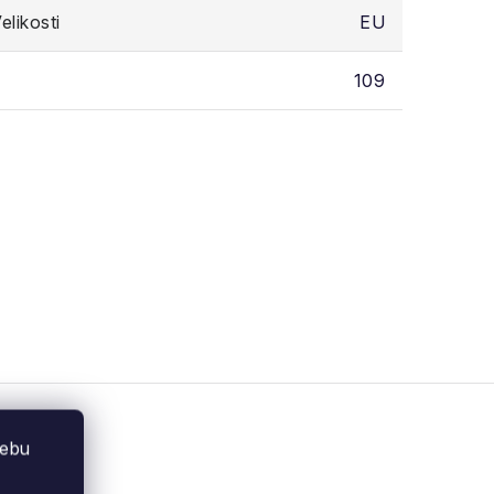
likosti
EU
109
webu