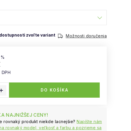
Možnosti doručenia
 %
€
z DPH
 cena:
DO KOŠÍKA
A NAJNIŽŠEJ CENY!
te rovnaký produkt niekde lacnejšie?
Napíšte nám
na rovnaký model, veľkosť a farbu a pozrieme sa