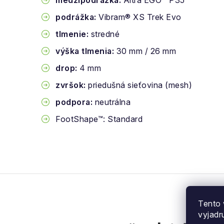
medzipodrážka:
Altra EGO™ P35
podrážka:
Vibram® XS Trek Evo
tlmenie:
stredné
výška tlmenia:
30 mm / 26 mm
drop:
4 mm
zvršok:
priedušná sieťovina (mesh)
podpora:
neutrálna
FootShape™: Standard
Tento 
vyjadr