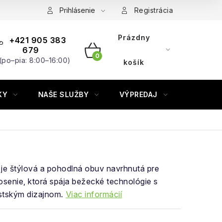
Prihlásenie
Registrácia
Prázdny
+421 905 383
679
(po–pia: 8:00–16:00)
NÁKUPNÝ
košík
KOŠÍK
KY
NAŠE SLUŽBY
VÝPREDAJ
ZNAČKY
je štýlová a pohodlná obuv navrhnutá pre
senie, ktorá spája bežecké technológie s
tským dizajnom.
Viac informácií