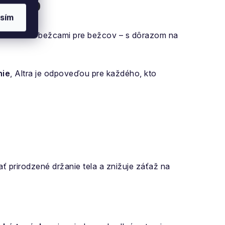
 telo
sím
Navrhnuté bežcami pre bežcov – s dôrazom na
nie
, Altra je odpoveďou pre každého, kto
 prirodzené držanie tela a znižuje záťaž na