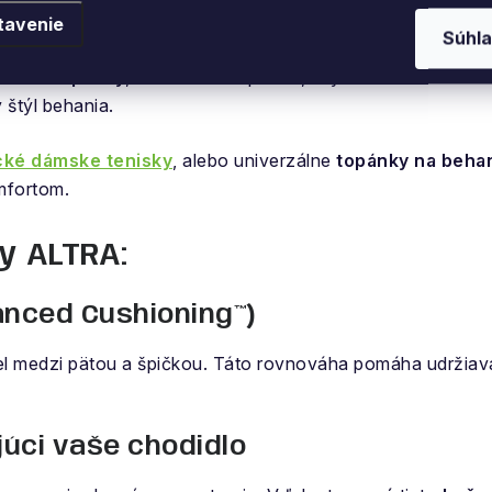
nky, ktoré rešpektujú vaše
tavenie
Súhla
ecké topánky
, ktoré menia spôsob, akým vnímame beh. 
 štýl behania.
ké dámske tenisky
, alebo univerzálne
topánky na beha
mfortom.
y ALTRA:
anced Cushioning™)
el medzi pätou a špičkou. Táto rovnováha pomáha udržiavať
úci vaše chodidlo