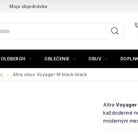
Moja objednávka
GOLDBERGH
OBLEČENIE
OBUV
DOPLN
ky
Altra obuv Voyager M black-black
Altra
Voyager
každodenné no
moderným mes