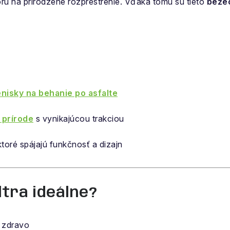
oru na prirodzené rozprestrenie. Vďaka tomu sú tieto
beže
nisky na behanie po asfalte
 prírode
s vynikajúcou trakciou
 ktoré spájajú funkčnosť a dizajn
ltra ideálne?
a zdravo