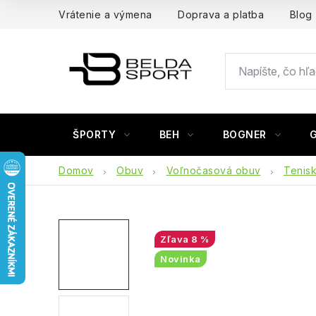
Prejsť
Vrátenie a výmena
Doprava a platba
Blog
na
obsah
ŠPORTY
BEH
BOGNER
Domov
Obuv
Voľnočasová obuv
Tenis
8 %
Novinka