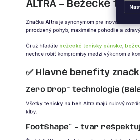
ALTRA – Bežecké topá
Nas
Značka
Altra
je synonymom pre inovatívne
bež
prirodzený pohyb, maximálne pohodlie a zdravý
Či už hľadáte
bežecké tenisky pánske
,
bežec
nechce robiť kompromisy medzi výkonom a ko
✅ Hlavné benefity značk
Zero Drop™ technológia (Bal
Všetky
tenisky na beh
Altra majú nulový rozdi
kĺby.
FootShape™ – tvar rešpektuj