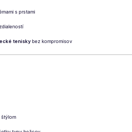
émami s prstami
zdialeností
ecké tenisky
bez kompromisov
m štýlom
šetky typy bežcov