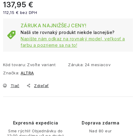
137,95 €
112,15 € bez DPH
Jednotková cena:
ZÁRUKA NAJNIŽŠEJ CENY!
Našli ste rovnaký produkt niekde lacnejšie?
Napíšte nám odkaz na rovnaký model, veľkosť a
farbu a pozrieme sa na to!
Kód tovaru:
Zvoľte variant
Záruka
:
24 mesiacov
Značka:
ALTRA
Tlač
Zdieľať
Expresná expedícia
Doprava zdarma
Sme rýchli! Objednávku do
Nad 80 eur
12:00 doručíme už na druhý