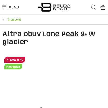
Prejsť
Hľad
na
obsah
Trailové
ŠPORTY
Altra obuv Lone Peak 9+ W
BEH
glacier
BOGNER
GOLDBERGH
8 %
Novinka
OBLEČENIE
OBUV
DOPLNKY