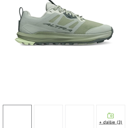
NAŠE SLUŽBY
VÝPREDAJ
ZNAČKY
Vrátenie a výmena
Doprava a platba
Blog
Moja objednávka
+ ďalšie (3)