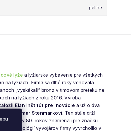
palice
zdové lyže
a lyžiarske vybavenie pre všetkých
an na lyžiach. Firma sa dlhé roky venovala
lanoch „vyskákali“ bronz v tímovom preteku na
och na lyžiach z roku 2016. Výroba
aložil Elan Inštitút pre inovácie
a už o dva
gende
Ingemar Stenmarkovi
. Ten stále drží
webu
an. Začiatky 80. rokov znamenali pre značku
ých technológií vývojárov firmy vyvrcholilo v