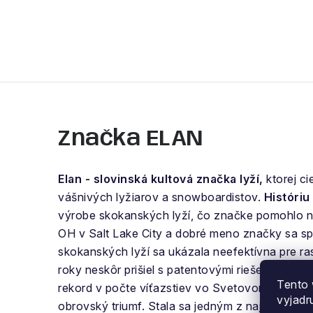
Značka ELAN
Elan - slovinská kultová značka lyží,
ktorej ci
vášnivých lyžiarov a snowboardistov.
Históriu
výrobe skokanských lyží, čo značke pomohlo na
OH v Salt Lake City a dobré meno značky sa s
skokanských lyží sa ukázala neefektívna pre ra
roky neskôr prišiel s patentovými riešeniami. Z
Tento 
rekord v počte víťazstiev vo Svetovom pohári a
vyjadr
obrovský triumf. Stala sa jedným z najväčších v