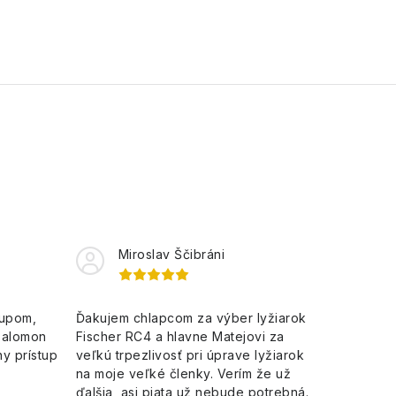
Miroslav Ščibráni
kupom,
Ďakujem chlapcom za výber lyžiarok
Salomon
Fischer RC4 a hlavne Matejovi za
y prístup
veľkú trpezlivosť pri úprave lyžiarok
na moje veľké členky. Verím že už
ďalšia, asi piata už nebude potrebná.