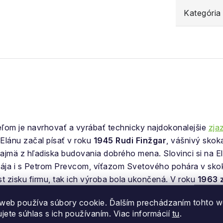
Kategória
eľom je navrhovať a vyrábať technicky najdokonalejšie
zja
Elánu začal písať v roku
1945 Rudi Finžgar
, vášnivý skok
jmä z hľadiska budovania dobrého mena. Slovinci si na E
pája i s Petrom Prevcom, víťazom Svetového pohára v skok
st zisku firmu, tak ich výroba bola ukončená. V roku
1963 z
načka sa dostala na výslnie aj vďaka švédskej lyžiarskej le
web používa súbory cookie. Ďalším prechádzaním tohto 
 od prvého do posledného závodu jazdil iba na lyžiach El
ujete súhlas s ich používaním. Viac informácií
tu
.
ýrobcov lyží na svete. Roky neustálych inovácií a prevratn