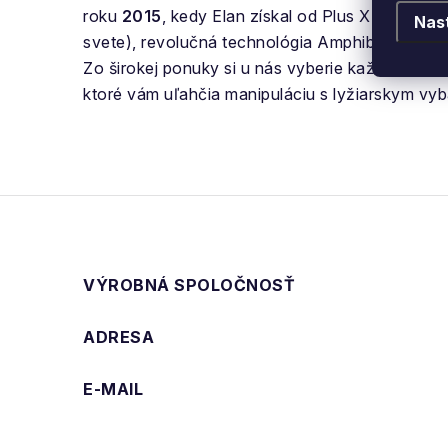
roku
2015
, kedy Elan získal od Plus X Award tit
Nas
svete), revolučná technológia Amphibio 4D a fr
Zo širokej ponuky si u nás vyberie každý - začia
ktoré vám uľahčia manipuláciu s lyžiarskym vy
VÝROBNÁ SPOLOČNOSŤ
ADRESA
E-MAIL