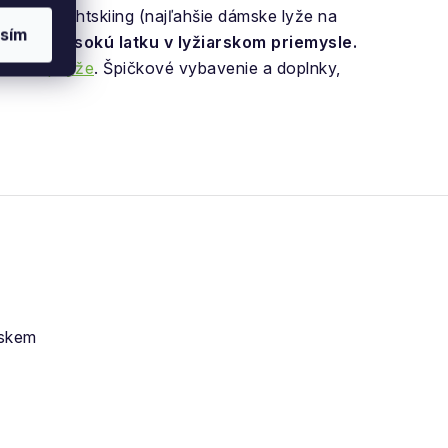
oncept Lightskiing (najľahšie dámske lyže na
sím
tavuje vysokú
latku v lyžiarskom priemysle.
bo
skialp lyže
. Špičkové vybavenie a doplnky,
jskem