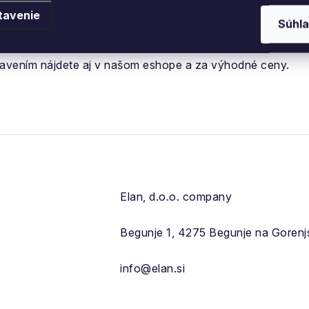
ul
"Najinovatívnejšia značka športového vybavenia"
. K
tavenie
Súhla
eeridová lyže Ripstick sú dôkazom toho, že Elan stále
nas
točník, pokročilý i profesionál - kvalitné lyže na zjazd ale
bavením nájdete aj v našom eshope a za výhodné ceny.
Elan, d.o.o. company
Begunje 1, 4275 Begunje na Goren
info@elan.si