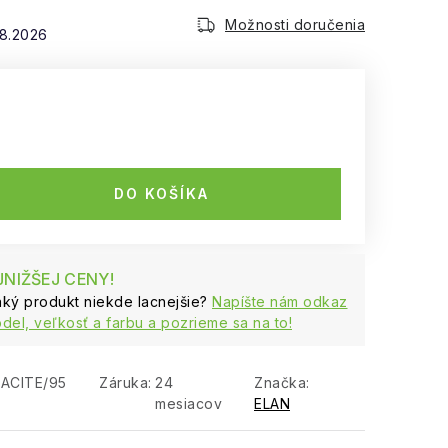
Možnosti doručenia
.8.2026
DO KOŠÍKA
NIŽŠEJ CENY!
naký produkt niekde lacnejšie?
Napíšte nám odkaz
del, veľkosť a farbu a pozrieme sa na to!
ACITE/95
Záruka
:
24
Značka:
mesiacov
ELAN