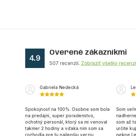
Overené zákazníkmi
4.9
507
recenzií.
Zobraziť všetky recenz
Gabriela Nedecká
Le
Spokojnosť na 100%. Osobne som bola
Som veľm
na predajni, super poradenstvo,
nadherne
ochotný personál, ktorý sa mi venoval
som až ta
takmer 2 hodiny a vďaka nim som sa
určite ku
rozhodla pre tu najlepšiu verziu
pekne L