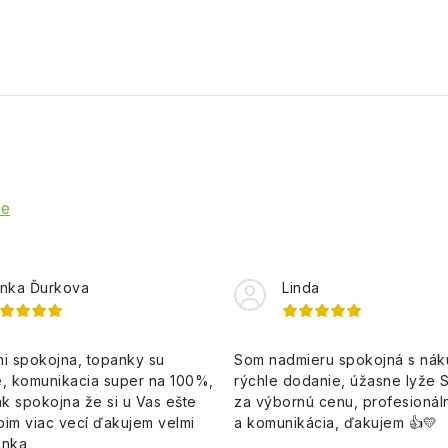
ie
nka Ďurkova
Linda
i spokojna, topanky su
Som nadmieru spokojná s ná
, komunikacia super na 100%,
rýchle dodanie, úžasne lyže 
k spokojna že si u Vas ešte
za výbornú cenu, profesionáln
pim viac vecí ďakujem velmi
a komunikácia, ďakujem 👍💛
enka