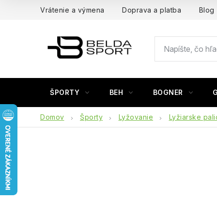
Prejsť
Vrátenie a výmena
Doprava a platba
Blog
na
obsah
ŠPORTY
BEH
BOGNER
Domov
Športy
Lyžovanie
Lyžiarske pal