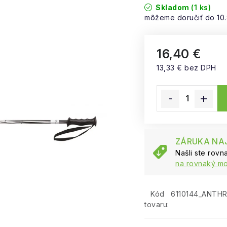
Skladom
(1 ks)
10
16,40 €
13,33 € bez DPH
Jednotková cena:
ZÁRUKA NAJ
Našli ste rov
na rovnaký mo
Kód
6110144_ANTHR
tovaru: