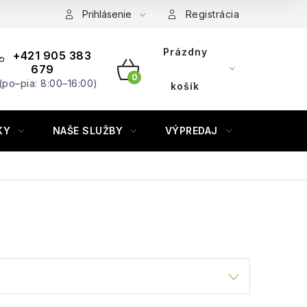
Prihlásenie
Registrácia
Prázdny
+421 905 383
679
(po–pia: 8:00–16:00)
NÁKUPNÝ
košík
KOŠÍK
KY
NAŠE SLUŽBY
VÝPREDAJ
ZNAČKY