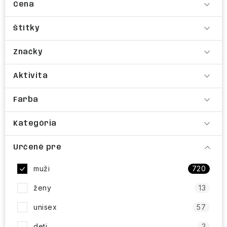
Cena
Štítky
Značky
Aktivita
Farba
Kategória
Určené pre
muži
720
ženy
13
unisex
57
deti
2