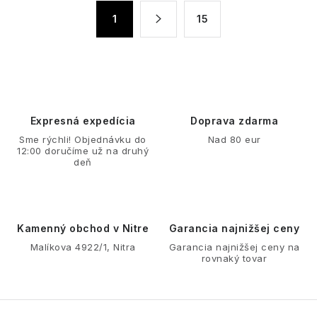
á
S
1
15
d
t
a
r
á
c
n
i
k
e
o
p
Expresná expedícia
Doprava zdarma
v
r
Sme rýchli! Objednávku do
Nad 80 eur
a
v
12:00 doručíme už na druhý
n
deň
k
i
y
e
v
ý
Kamenný obchod v Nitre
Garancia najnižšej ceny
p
Malíkova 4922/1, Nitra
Garancia najnižšej ceny na
rovnaký tovar
i
s
u