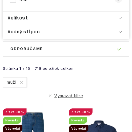
Velikost
Vodný stĺpec
R
ODPORÚČAME
V
a
ý
d
p
e
Stránka
1
z
15
-
718
položiek celkom
i
n
muži
s
i
p
e
Vymazať filtre
r
p
o
r
30 %
30 %
d
o
Novinka
Novinka
u
d
Výpredaj
Výpredaj