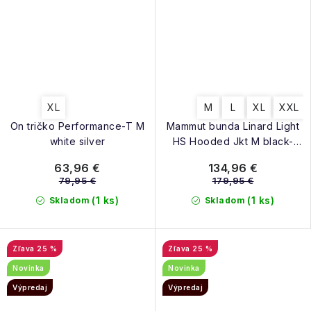
XL
M
L
XL
XXL
On tričko Performance-T M
Mammut bunda Linard Light
white silver
HS Hooded Jkt M black-
strata
63,96 €
134,96 €
79,95 €
179,95 €
(1 ks)
(1 ks)
Skladom
Skladom
25 %
25 %
Novinka
Novinka
Výpredaj
Výpredaj