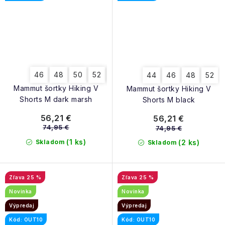
46
48
50
52
54
44
46
48
52
Mammut šortky Hiking V
Mammut šortky Hiking V
Shorts M dark marsh
Shorts M black
56,21 €
56,21 €
74,95 €
74,95 €
(1 ks)
Skladom
(2 ks)
Skladom
25 %
25 %
Novinka
Novinka
Výpredaj
Výpredaj
Kód: OUT10
Kód: OUT10