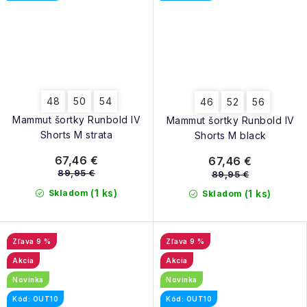
48
50
54
46
52
56
Mammut šortky Runbold IV
Mammut šortky Runbold IV
Shorts M strata
Shorts M black
67,46 €
67,46 €
89,95 €
89,95 €
(1 ks)
Skladom
(1 ks)
Skladom
9 %
9 %
Akcia
Akcia
Novinka
Novinka
Kód: OUT10
Kód: OUT10