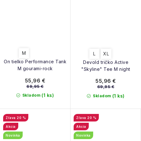
M
L
XL
On tielko Performance Tank
Devold tričko Active
M gourami-rock
"Skyline" Tee M night
55,96 €
55,96 €
69,95 €
69,95 €
(1 ks)
Skladom
(1 ks)
Skladom
20 %
20 %
Akcia
Akcia
Novinka
Novinka