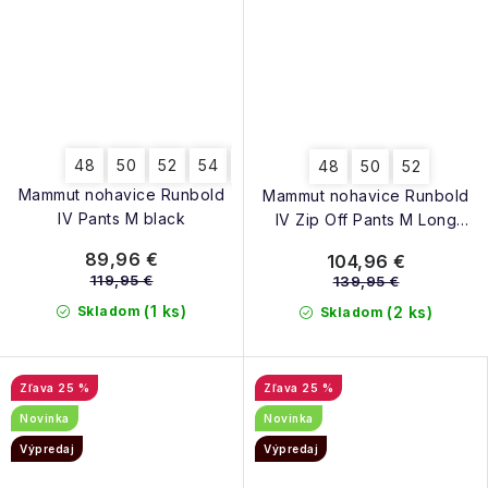
48
50
52
54
56
48
50
52
Mammut nohavice Runbold
Mammut nohavice Runbold
IV Pants M black
IV Zip Off Pants M Long
black
89,96 €
104,96 €
119,95 €
139,95 €
(1 ks)
Skladom
(2 ks)
Skladom
25 %
25 %
Novinka
Novinka
Výpredaj
Výpredaj