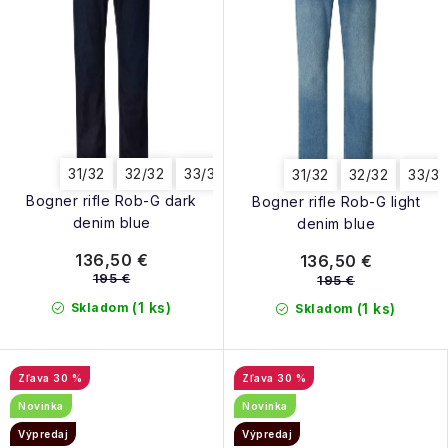
31/32
32/32
33/32
34/32
36/32
31/32
32/32
33/32
Bogner rifle Rob-G dark
Bogner rifle Rob-G light
denim blue
denim blue
136,50 €
136,50 €
195 €
195 €
(1 ks)
Skladom
(1 ks)
Skladom
30 %
30 %
Novinka
Novinka
Výpredaj
Výpredaj