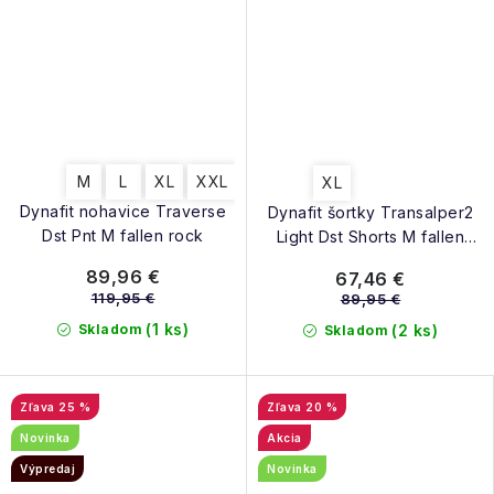
M
L
XL
XXL
XL
Dynafit nohavice Traverse
Dynafit šortky Transalper2
Dst Pnt M fallen rock
Light Dst Shorts M fallen
rock
89,96 €
67,46 €
119,95 €
89,95 €
(1 ks)
Skladom
(2 ks)
Skladom
25 %
20 %
Novinka
Akcia
Výpredaj
Novinka