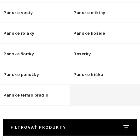
NAŠE SLUŽBY
Pánske vesty
Pánske mikiny
VÝPREDAJ
ZNAČKY
Pánske roláky
Pánske košele
Vrátenie a výmena
Doprava a platba
Blog
Pánske šortky
Boxerky
Moja objednávka
Pánske ponožky
Pánske tričká
Pánske termo prádlo
FILTROVAŤ PRODUKTY