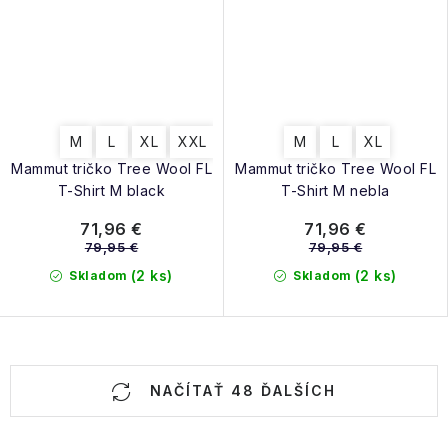
M
L
XL
XXL
M
L
XL
Mammut tričko Tree Wool FL
Mammut tričko Tree Wool FL
T-Shirt M black
T-Shirt M nebla
71,96 €
71,96 €
79,95 €
79,95 €
(2 ks)
(2 ks)
Skladom
Skladom
O
NAČÍTAŤ 48 ĎALŠÍCH
v
l