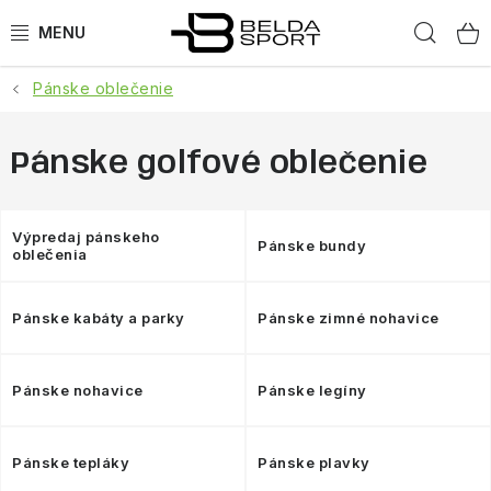
Prejsť
Hľad
na
obsah
Pánske oblečenie
ŠPORTY
BEH
Pánske golfové oblečenie
BOGNER
Výpredaj pánskeho
Pánske bundy
oblečenia
GOLDBERGH
Pánske kabáty a parky
Pánske zimné nohavice
OBLEČENIE
OBUV
Pánske nohavice
Pánske legíny
DOPLNKY
Pánske tepláky
Pánske plavky