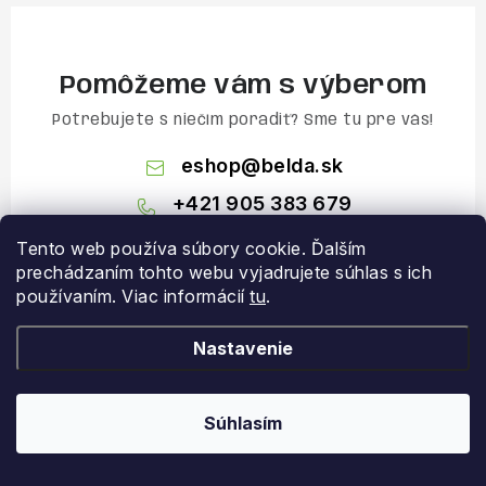
Pomôžeme vám s výberom
Potrebujete s niečím poradiť? Sme tu pre vás!
eshop
@
belda.sk
+421 905 383 679
+421 907 947 362
Tento web používa súbory cookie. Ďalším
prechádzaním tohto webu vyjadrujete súhlas s ich
používaním. Viac informácií
tu
.
Nastavenie
Súhlasím
Z
á