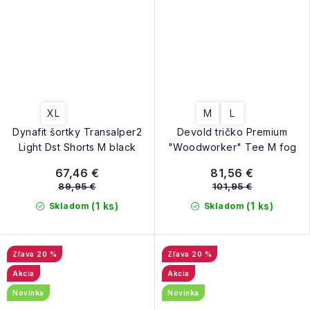
XL
M
L
Dynafit šortky Transalper2
Devold tričko Premium
Light Dst Shorts M black
"Woodworker" Tee M fog
67,46 €
81,56 €
89,95 €
101,95 €
(1 ks)
(1 ks)
Skladom
Skladom
20 %
20 %
Akcia
Akcia
Novinka
Novinka