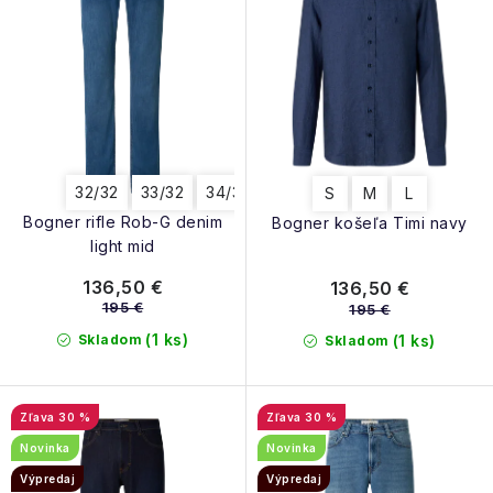
k
u
t
k
o
t
v
o
v
32/32
33/32
34/32
36/32
S
M
L
Bogner rifle Rob-G denim
Bogner košeľa Timi navy
light mid
136,50 €
136,50 €
195 €
195 €
(1 ks)
Skladom
(1 ks)
Skladom
30 %
30 %
Novinka
Novinka
Výpredaj
Výpredaj