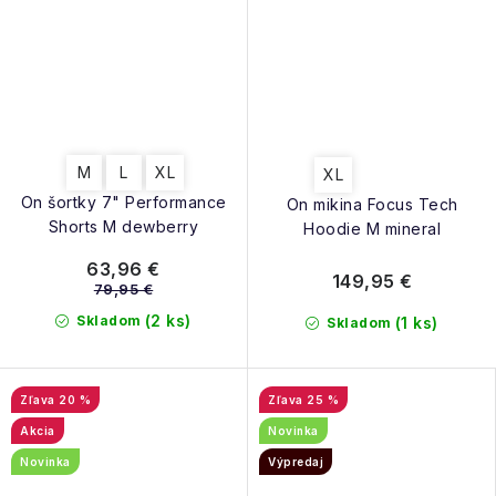
M
L
XL
XL
On šortky 7" Performance
On mikina Focus Tech
Shorts M dewberry
Hoodie M mineral
63,96 €
149,95 €
79,95 €
(2 ks)
Skladom
(1 ks)
Skladom
20 %
25 %
Akcia
Novinka
Novinka
Výpredaj