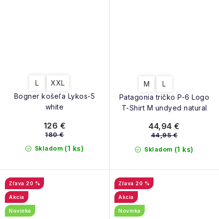
L
XXL
M
L
Bogner košeľa Lykos-5
Patagonia tričko P-6 Logo
white
T-Shirt M undyed natural
126 €
44,94 €
180 €
44,95 €
(1 ks)
Skladom
(1 ks)
Skladom
20 %
20 %
Akcia
Akcia
Novinka
Novinka