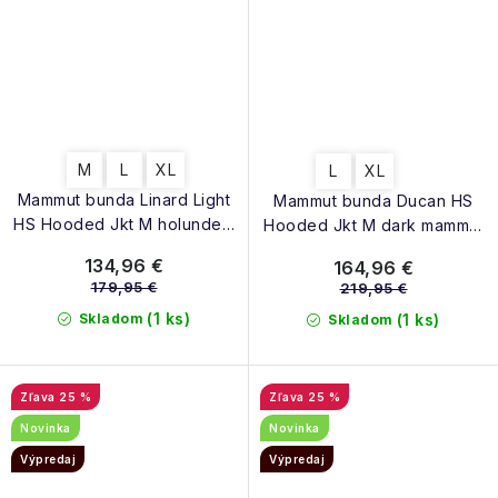
M
L
XL
L
XL
Mammut bunda Linard Light
Mammut bunda Ducan HS
HS Hooded Jkt M holunder-
Hooded Jkt M dark mammut
acacia
red
134,96 €
164,96 €
179,95 €
219,95 €
(1 ks)
Skladom
(1 ks)
Skladom
25 %
25 %
Novinka
Novinka
Výpredaj
Výpredaj