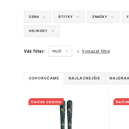
CENA
ŠTÍTKY
ZNAČKY
VELIKOST
muži
Váš filter:
Vymazať filtre
R
ODPORÚČAME
NAJLACNEJŠIE
NAJDRAH
a
d
V
Darček zdarma
Darče
e
ý
n
p