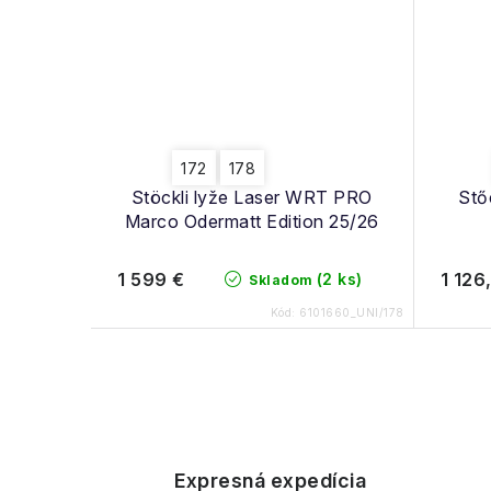
172
178
Stöckli lyže Laser WRT PRO
Stő
Marco Odermatt Edition 25/26
1 599 €
1 126
(2 ks)
Skladom
Kód:
6101660_UNI/178
O
v
Expresná expedícia
l