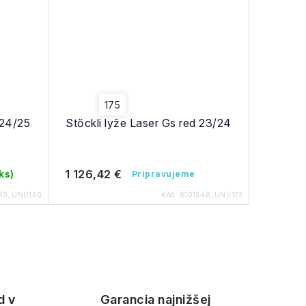
175
 24/25
Stőckli lyže Laser Gs red 23/24
1 126,42 €
 ks)
Pripravujeme
49_UNI/160
Kód:
6101548_UNI/175
d v
Garancia najnižšej