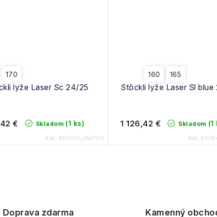
170
160
165
ckli lyže Laser Sc 24/25
Stőckli lyže Laser Sl blue
,42 €
1 126,42 €
(1 ks)
(1
Skladom
Skladom
Kód:
6101550_UNI/149
Kód:
61015
Doprava zdarma
Kamenný obcho