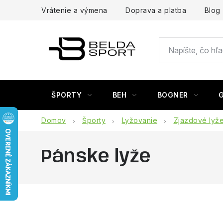
Prejsť
Vrátenie a výmena
Doprava a platba
Blog
na
obsah
ŠPORTY
BEH
BOGNER
Domov
Športy
Lyžovanie
Zjazdové lyž
Pánske lyže