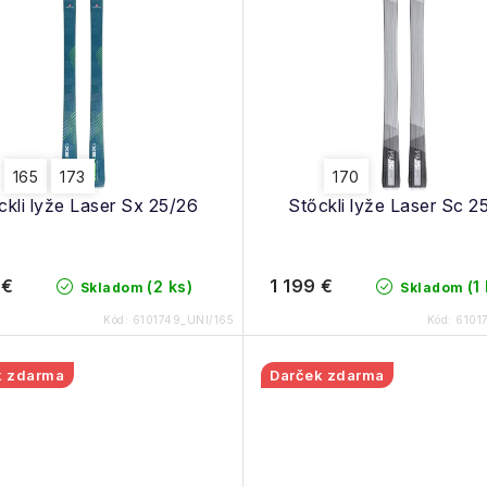
165
173
170
ckli lyže Laser Sx 25/26
Stőckli lyže Laser Sc 2
 €
1 199 €
(2 ks)
(1
Skladom
Skladom
Kód:
6101749_UNI/165
Kód:
6101
k zdarma
Darček zdarma