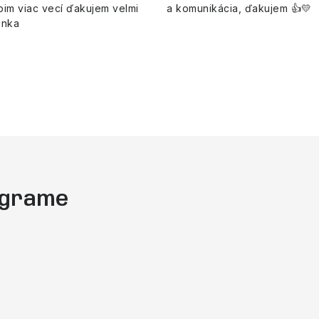
pim viac vecí ďakujem velmi
a komunikácia, ďakujem 👍💛
enka
tagrame