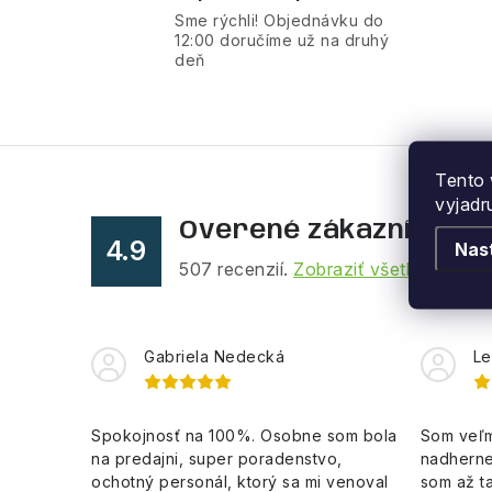
Sme rýchli! Objednávku do
á
12:00 doručíme už na druhý
deň
d
a
c
i
Tento 
vyjadr
e
Overené zákazníkmi
p
4.9
Nas
507
recenzií.
Zobraziť všetky recenz
r
v
k
Gabriela Nedecká
Le
y
v
Spokojnosť na 100%. Osobne som bola
Som veľm
na predajni, super poradenstvo,
nadherne
ý
ochotný personál, ktorý sa mi venoval
som až ta