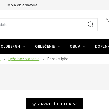
Moja objednávka
GOLDBERGH
OBLEČENIE
OBUV
DOPLN
e
Lyže bez viazania
Pánske lyže
ZAVRIEŤ FILTER