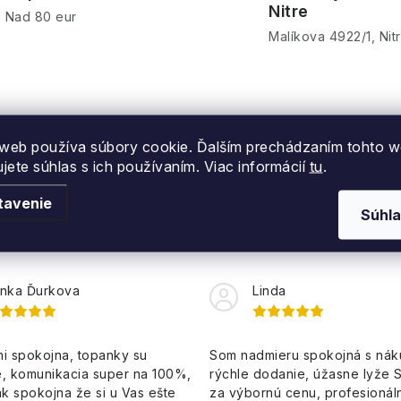
Nitre
Nad 80 eur
Malíkova 4922/1, Nit
web používa súbory cookie. Ďalším prechádzaním tohto 
ujete súhlas s ich používaním. Viac informácií
tu
.
tavenie
Súhla
ie
nka Ďurkova
Linda
i spokojna, topanky su
Som nadmieru spokojná s ná
, komunikacia super na 100%,
rýchle dodanie, úžasne lyže 
k spokojna že si u Vas ešte
za výbornú cenu, profesionáln