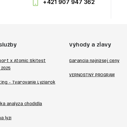
+421 907 947 362
služby
Výhody a zľavy
port x Atomic Skitest
Garancia najnižšej ceny
 2025
VERNOSTNÝ PROGRAM
ting - Tvarovanie Lyžiarok
ká analýza chodidla
a lyží