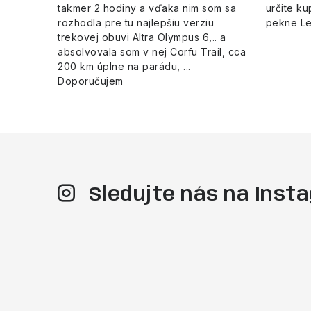
p
takmer 2 hodiny a vďaka nim som sa
určite ku
rozhodla pre tu najlepšiu verziu
pekne L
i
trekovej obuvi Altra Olympus 6,.. a
s
absolvovala som v nej Corfu Trail, cca
200 km úplne na parádu, ...
u
Doporučujem
Sledujte nás na Ins