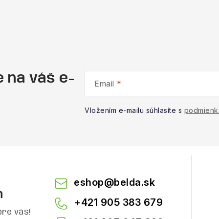
 na váš e-
Email
Vložením e-mailu súhlasíte s
podmienk
eshop
@
belda.sk
m
+421 905 383 679
pre vás!