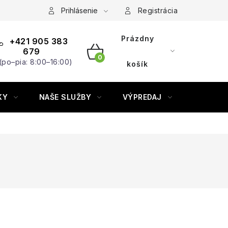
Prihlásenie
Registrácia
Prázdny
+421 905 383
679
(po–pia: 8:00–16:00)
NÁKUPNÝ
košík
KOŠÍK
KY
NAŠE SLUŽBY
VÝPREDAJ
ZNAČKY