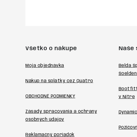
Z
á
Všetko o nákupe
Naše 
p
ä
Moja objednávka
Belda S
Soelden
t
Nákup na splátky cez Quatro
i
Bootfit
OBCHODNÉ PODMIENKY
v Nitre
e
Zásady spracovania a ochrany
Dynamic
osobných údajov
Požičovň
Reklamačný poriadok