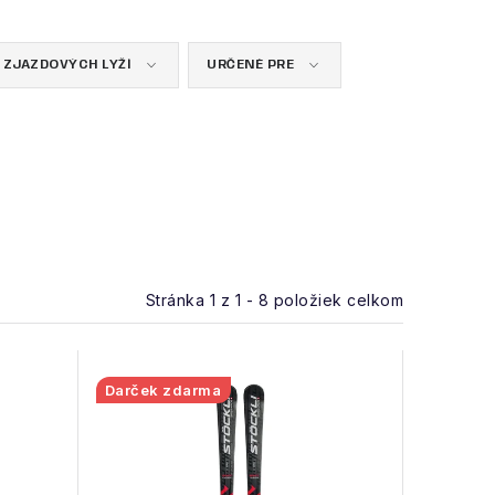
 ZJAZDOVÝCH LYŽÍ
URČENÉ PRE
Stránka
1
z
1
-
8
položiek celkom
Darček zdarma