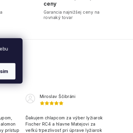
ceny
ra
Garancia najnižšej ceny na
rovnaký tovar
webu
sím
Miroslav Ščibráni
kupom,
Ďakujem chlapcom za výber lyžiarok
Salomon
Fischer RC4 a hlavne Matejovi za
y prístup
veľkú trpezlivosť pri úprave lyžiarok