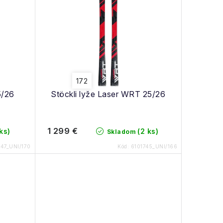
172
5/26
Stöckli lyže Laser WRT 25/26
1 299 €
 ks)
(2 ks)
Skladom
747_UNI/170
Kód:
6101745_UNI/166