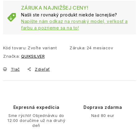
Jednotková cena:
ZÁRUKA NAJNIŽŠEJ CENY!
Našli ste rovnaký produkt niekde lacnejšie?
Napíšte nám odkaz na rovnaký model, veľkosť a
farbu a pozrieme sa na to!
Kód tovaru:
Zvoľte variant
Záruka
:
24 mesiacov
Značka:
QUIKSILVER
Tlač
Zdieľať
Expresná expedícia
Doprava zdarma
Sme rýchli! Objednávku do
Nad 80 eur
12:00 doručíme už na druhý
deň