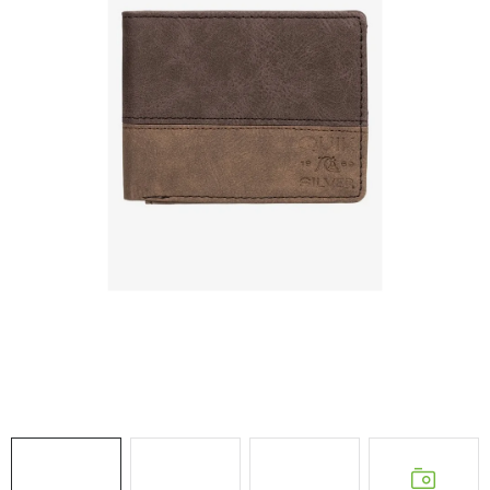
NAŠE SLUŽBY
VÝPREDAJ
ZNAČKY
Vrátenie a výmena
Doprava a platba
Blog
Moja objednávka