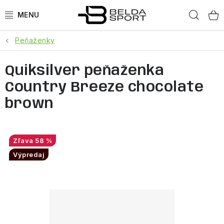
Prejsť
Hľad
na
obsah
Peňaženky
ŠPORTY
Quiksilver peňaženka
BEH
Country Breeze chocolate
BOGNER
brown
GOLDBERGH
58 %
OBLEČENIE
Výpredaj
OBUV
DOPLNKY