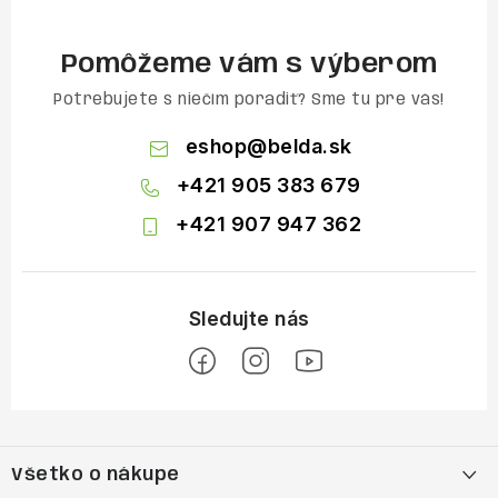
Pomôžeme vám s výberom
Potrebujete s niečím poradiť? Sme tu pre vás!
eshop
@
belda.sk
+421 905 383 679
+421 907 947 362
Z
á
Všetko o nákupe
p