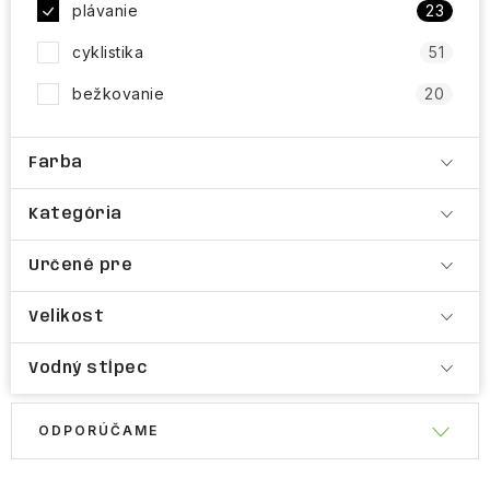
plávanie
23
cyklistika
51
bežkovanie
20
Farba
Kategória
Určené pre
Velikost
Vodný stĺpec
R
ODPORÚČAME
V
a
ý
d