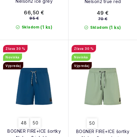
Nelson2 ice grey
Nelson2 true red
66,50 €
49 €
95 €
70 €
(1 ks)
Skladom
(1 ks)
Skladom
30 %
30 %
Novinka
Novinka
Výpredaj
Výpredaj
48
50
50
BOGNER FIRE+ICE šortky
BOGNER FIRE+ICE šortky