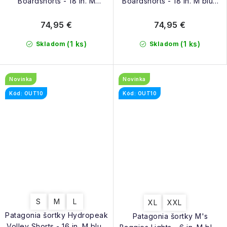
Boardshorts - 18 in. M
Boardshorts - 18 in. M blue
kaleido black
sage
74,95 €
74,95 €
(1 ks)
(1 ks)
Skladom
Skladom
Novinka
Novinka
Kód: OUT10
Kód: OUT10
S
M
L
XL
XXL
Patagonia šortky Hydropeak
Patagonia šortky M's
Volley Shorts - 16 in. M blue