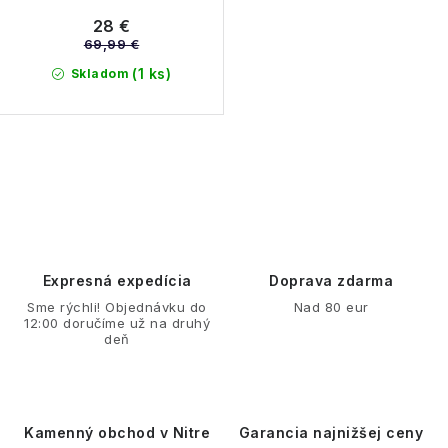
28 €
69,99 €
(1 ks)
Skladom
O
v
l
á
d
Expresná expedícia
Doprava zdarma
a
Sme rýchli! Objednávku do
Nad 80 eur
12:00 doručíme už na druhý
c
deň
i
e
p
r
Kamenný obchod v Nitre
Garancia najnižšej ceny