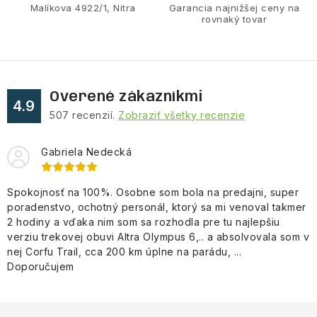
v
Malíkova 4922/1, Nitra
Garancia najnižšej ceny na
rovnaký tovar
k
y
v
ý
Overené zákazníkmi
p
4.9
507
recenzií.
Zobraziť všetky recenzie
i
s
Gabriela Nedecká
u
Spokojnosť na 100%. Osobne som bola na predajni, super
poradenstvo, ochotný personál, ktorý sa mi venoval takmer
2 hodiny a vďaka nim som sa rozhodla pre tu najlepšiu
verziu trekovej obuvi Altra Olympus 6,.. a absolvovala som v
nej Corfu Trail, cca 200 km úplne na parádu, ...
Doporučujem