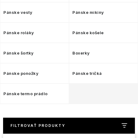
NAŠE SLUŽBY
Pánske vesty
Pánske mikiny
VÝPREDAJ
ZNAČKY
Pánske roláky
Pánske košele
Vrátenie a výmena
Doprava a platba
Blog
Pánske šortky
Boxerky
Moja objednávka
Pánske ponožky
Pánske tričká
Pánske termo prádlo
FILTROVAŤ PRODUKTY