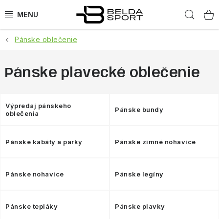
Prejsť
Hľad
na
obsah
Pánske oblečenie
ŠPORTY
BEH
Pánske plavecké oblečenie
BOGNER
Výpredaj pánskeho
Pánske bundy
oblečenia
GOLDBERGH
Pánske kabáty a parky
Pánske zimné nohavice
OBLEČENIE
OBUV
Pánske nohavice
Pánske legíny
DOPLNKY
Pánske tepláky
Pánske plavky