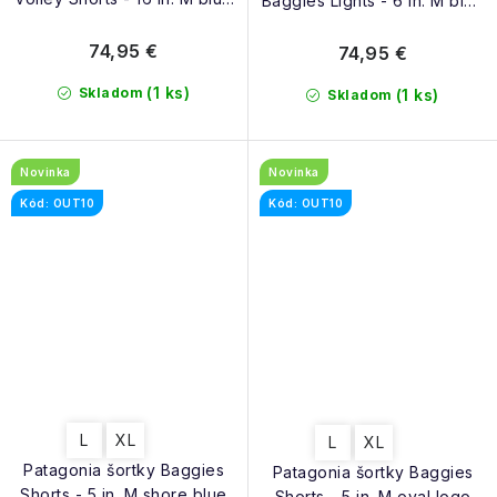
Baggies Lights - 6 in. M blue
sage
sage
74,95 €
74,95 €
(1 ks)
Skladom
(1 ks)
Skladom
Novinka
Novinka
Kód: OUT10
Kód: OUT10
L
XL
L
XL
Patagonia šortky Baggies
Patagonia šortky Baggies
Shorts - 5 in. M shore blue
Shorts - 5 in. M oval logo