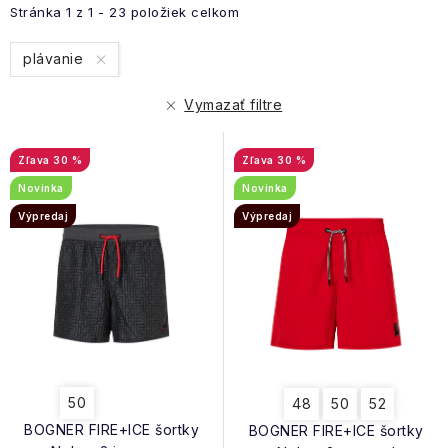
p
e
Stránka
1
z
1
-
23
položiek celkom
i
n
plávanie
s
i
p
e
Vymazať filtre
r
p
o
r
30 %
30 %
d
o
Novinka
Novinka
u
d
Výpredaj
Výpredaj
k
u
t
k
o
t
v
o
v
50
48
50
52
BOGNER FIRE+ICE šortky
BOGNER FIRE+ICE šortky