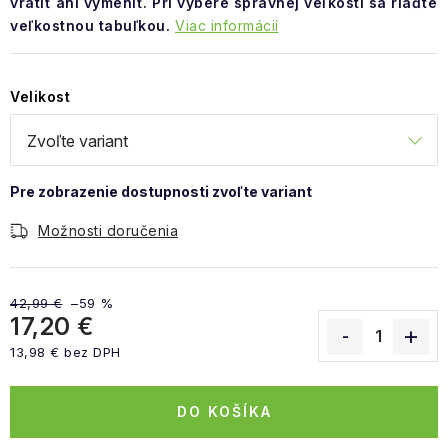
vrátiť ani vymeniť. Pri výbere správnej veľkosti sa riaďte
veľkostnou tabuľkou.
Viac informácií
Velikost
Možnosti doručenia
42,99 €
–59 %
17,20 €
13,98 € bez DPH
Jednotková cena:
DO KOŠÍKA