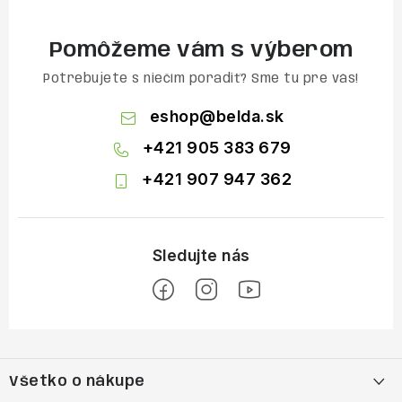
Pomôžeme vám s výberom
Potrebujete s niečím poradiť? Sme tu pre vás!
eshop
@
belda.sk
+421 905 383 679
+421 907 947 362
Z
á
Všetko o nákupe
p