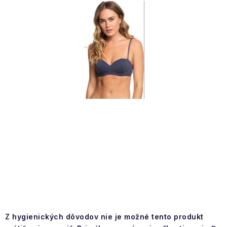
NAŠE SLUŽBY
VÝPREDAJ
ZNAČKY
Vrátenie a výmena
Doprava a platba
Blog
Moja objednávka
Z hygienických dôvodov nie je možné tento produkt