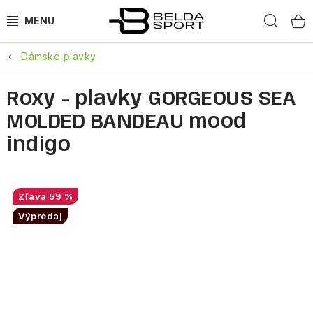
Prejsť
Hľad
na
obsah
Dámske plavky
ŠPORTY
Roxy - plavky GORGEOUS SEA
BEH
MOLDED BANDEAU mood
BOGNER
indigo
GOLDBERGH
59 %
OBLEČENIE
Výpredaj
OBUV
DOPLNKY