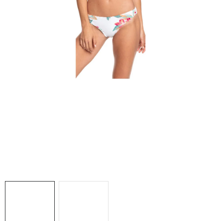
NAŠE SLUŽBY
VÝPREDAJ
ZNAČKY
Vrátenie a výmena
Doprava a platba
Blog
Moja objednávka