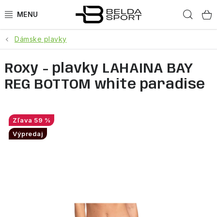
Prejsť
Hľad
na
obsah
Dámske plavky
ŠPORTY
Roxy - plavky LAHAINA BAY
BEH
REG BOTTOM white paradise
BOGNER
GOLDBERGH
59 %
Výpredaj
OBLEČENIE
OBUV
DOPLNKY