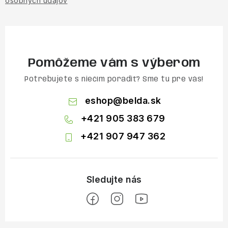
osobných údajov
Pomôžeme vám s výberom
Potrebujete s niečím poradiť? Sme tu pre vás!
eshop
@
belda.sk
+421 905 383 679
+421 907 947 362
Z