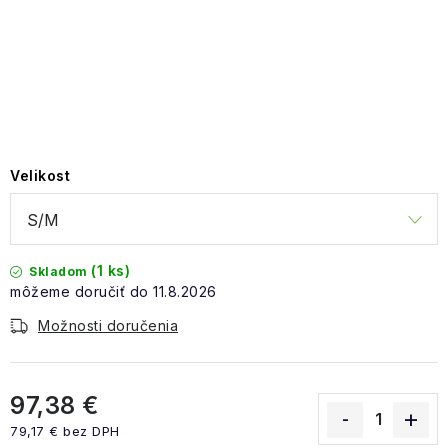
NAŠE SLUŽBY
VÝPREDAJ
ZNAČKY
Vrátenie a výmena
Doprava a platba
Blog
Velikost
Moja objednávka
(1 ks)
Skladom
11.8.2026
Možnosti doručenia
97,38 €
79,17 € bez DPH