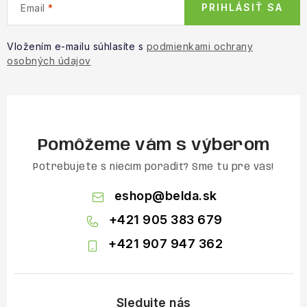
PRIHLÁSIŤ SA
Email
Vložením e-mailu súhlasíte s
podmienkami ochrany
osobných údajov
Pomôžeme vám s výberom
Potrebujete s niečím poradiť? Sme tu pre vás!
eshop
@
belda.sk
+421 905 383 679
+421 907 947 362