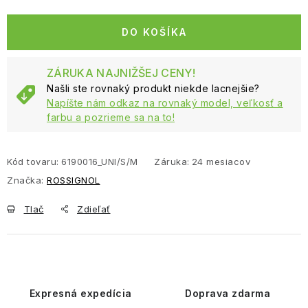
Jednotková cena:
DO KOŠÍKA
ZÁRUKA NAJNIŽŠEJ CENY!
Našli ste rovnaký produkt niekde lacnejšie?
Napíšte nám odkaz na rovnaký model, veľkosť a
farbu a pozrieme sa na to!
Kód tovaru:
6190016_UNI/S/M
Záruka
:
24 mesiacov
Značka:
ROSSIGNOL
Tlač
Zdieľať
Expresná expedícia
Doprava zdarma