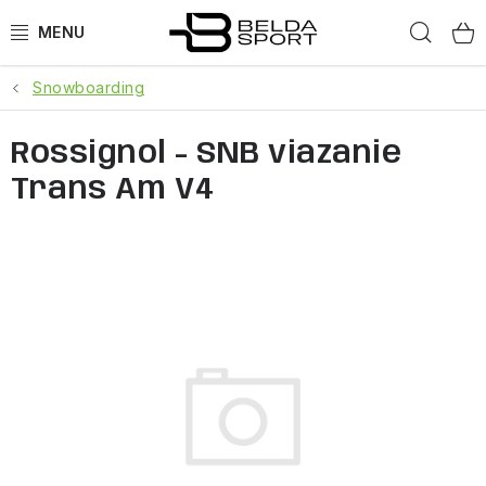
Prejsť
Hľad
na
obsah
Snowboarding
ŠPORTY
Rossignol - SNB viazanie
BEH
Trans Am V4
BOGNER
GOLDBERGH
OBLEČENIE
OBUV
DOPLNKY