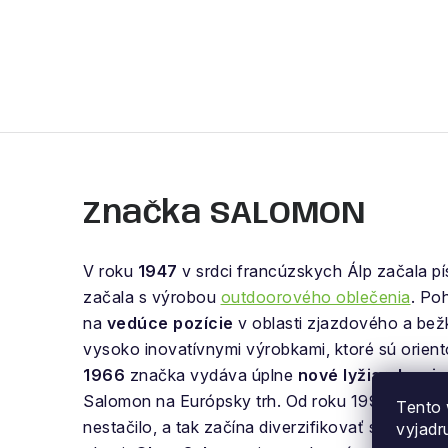
Značka SALOMON
V roku
1947
v srdci francúzskych Álp začala pí
začala s výrobou
outdoorového oblečenia
. Po
na
vedúce pozície
v oblasti zjazdového a be
vysoko inovatívnymi výrobkami, ktoré sú orie
1966
značka vydáva úplne
nové lyžiarske vi
Salomon na Európsky trh. Od roku 1990 spoločn
Tento 
nestačilo, a tak začína diverzifikovať svoje pr
vyjadr