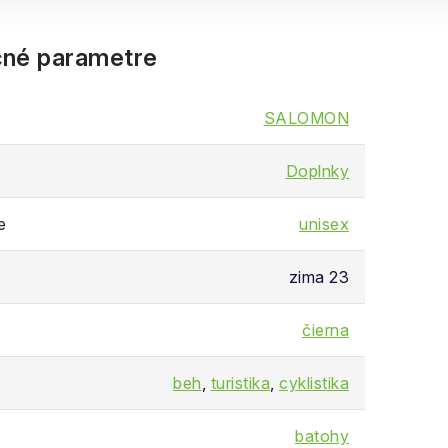
né parametre
SALOMON
Doplnky
e
unisex
zima 23
čierna
beh
,
turistika
,
cyklistika
batohy