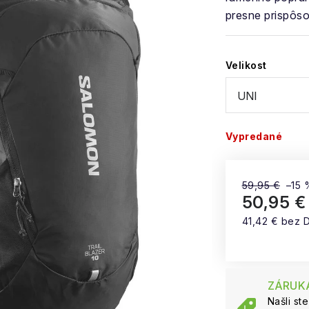
presne prispôso
Velikost
Vypredané
59,95 €
–15 
50,95 €
41,42 € bez 
Jednotková 
ZÁRUKA
Našli st