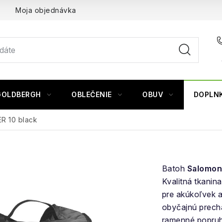
Moja objednávka
GOLDBERGH
OBLEČENIE
OBUV
DOPLN
R 10 black
Batoh
Salomon 
Kvalitná tkanin
pre akúkoľvek ak
obyčajnú prech
ramenné popruhy