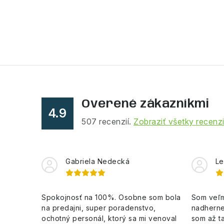
Overené zákazníkmi
4.9
507
recenzií.
Zobraziť všetky recenz
Gabriela Nedecká
Le
Spokojnosť na 100%. Osobne som bola
Som veľm
na predajni, super poradenstvo,
nadherne
ochotný personál, ktorý sa mi venoval
som až ta