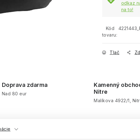
odkaz na
na to!
Kód
4221443_
tovaru:
Tlač
Zd
Doprava zdarma
Kamenný obcho
Nitre
Nad 80 eur
Malíkova 4922/1, Nit
mácie