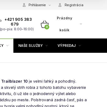
Prihlásenie
Registrácia
Prázdny
+421 905 383
679
(po–pia: 8:00–16:00)
NÁKUPNÝ
košík
KOŠÍK
KY
NAŠE SLUŽBY
VÝPREDAJ
ZNAČKY
Trailblazer 10
je velmi ľahký a pohodlný.
a a skvelý strih robia z tohoto batohu vybavenie
tivitu, či už ide o jednodenný výlet alebo
ádzku po meste. Polstrovaná zadná časť, pás a
 tvoria velmi pohodlný postroj, ktorý se