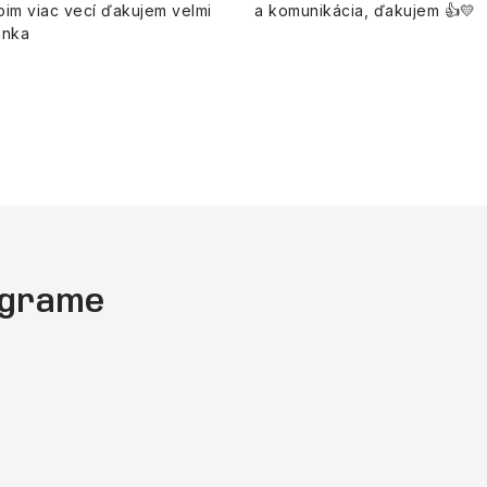
pim viac vecí ďakujem velmi
a komunikácia, ďakujem 👍💛
enka
tagrame