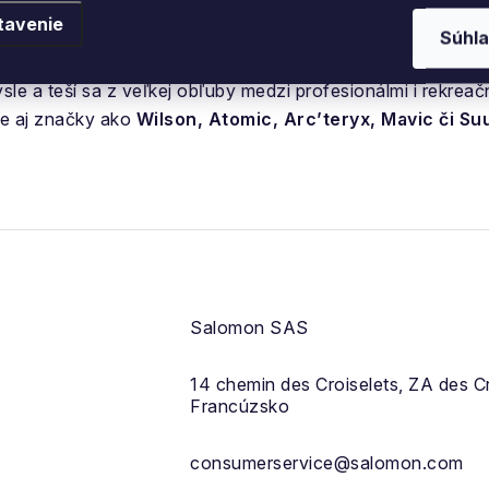
ruhy použitia: vysokohorskú turistiku, beh i turistické cho
tavenie
ujú maximálnu stabilitu a ochranu na každom kroku
. Zn
Súhla
horského bežca na svete o čom svedčí aj jeho výkon kedy 
ysle a teší sa z veľkej obľuby medzi profesionálmi i rekre
je aj značky ako
Wilson, Atomic, Arc’teryx, Mavic či Su
Salomon SAS
14 chemin des Croiselets, ZA des 
Francúzsko
consumerservice@salomon.com