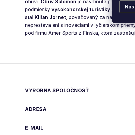
obuvi.
Obuv Salomon
je navrhnutá pre všetky d
Nas
podmienky
vysokohorskej turistiky a poskyt
stal
Kilian Jornet
, považovaný za najlepšieho 
neprestáva ani s inováciami v lyžiarskom priem
pod firmu Amer Sports z Fínska, ktorá zastrešu
VÝROBNÁ SPOLOČNOSŤ
ADRESA
E-MAIL