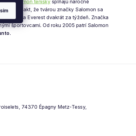
dníky.
Salomon tenisky
spĺňajú náročné
ačí o tom fakt, že tvárou značky Salomon sa
sím
vystúpil na Everest dvakrát za týždeň. Značka
ačnými športovcami. Od roku 2005 patrí Salomon
unto
.
Croiselets, 74370 Épagny Metz-Tessy,