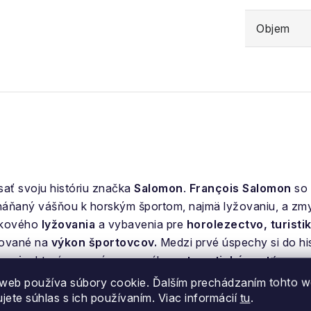
Objem
sať svoju históriu značka
Salomon
.
François Salomon
so 
háňaný vášňou k horským športom, najmä lyžovaniu, a zmy
žkového
lyžovania
a vybavenia pre
horolezectvo, turisti
ntované na
výkon športovcov.
Medzi prvé úspechy si do his
azanie
, ktoré po prvý raz ponúka
automatický systém uvo
osť vyrába lyže, ktoré od začiatku zbierajú veľké úspech
web používa súbory cookie. Ďalším prechádzaním tohto 
odukty aj na iné športy. Vydáva celý rad snowboardov, snow
ujete súhlas s ich používaním. Viac informácií
tu
.