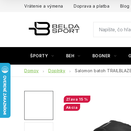
Prejsť
Vrátenie a výmena
Doprava a platba
Blog
na
obsah
ŠPORTY
BEH
BOGNER
Domov
Doplnky
Salomon batoh TRAILBLAZE
15 %
Akcia