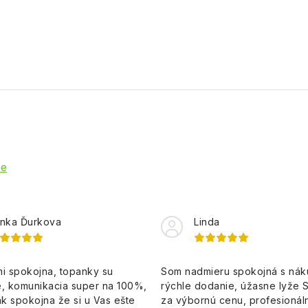
ie
nka Ďurkova
Linda
i spokojna, topanky su
Som nadmieru spokojná s ná
, komunikacia super na 100%,
rýchle dodanie, úžasne lyže 
k spokojna že si u Vas ešte
za výbornú cenu, profesionáln