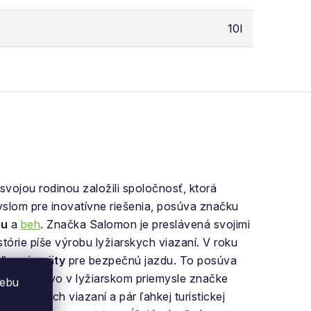
10l
svojou rodinou založili spoločnosť, ktorá
slom pre inovatívne riešenia, posúva značku
ku
a
beh
. Značka Salomon je preslávená svojimi
tórie píše výrobu lyžiarskych viazaní. V roku
ľnenia
päty
pre bezpečnú jazdu. To posúva
y. Prvenstvo v lyžiarskom priemysle značke
webu
boardových viazaní a pár ľahkej turistickej