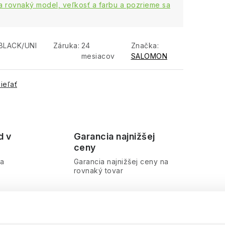
 rovnaký model, veľkosť a farbu a pozrieme sa
BLACK/UNI
Záruka
:
24
Značka:
mesiacov
SALOMON
ieľať
d v
Garancia najnižšej
ceny
ra
Garancia najnižšej ceny na
rovnaký tovar