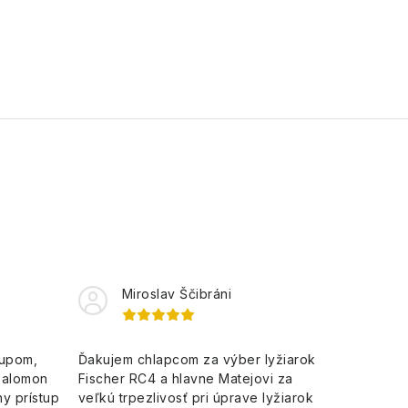
Miroslav Ščibráni
kupom,
Ďakujem chlapcom za výber lyžiarok
Salomon
Fischer RC4 a hlavne Matejovi za
y prístup
veľkú trpezlivosť pri úprave lyžiarok