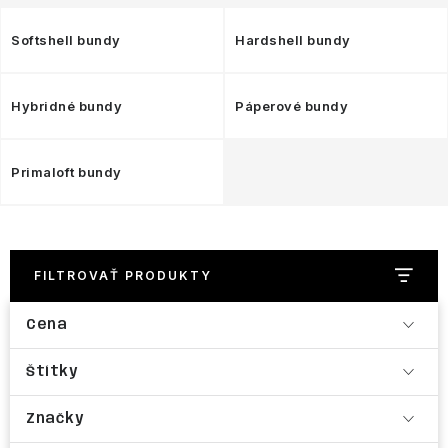
NAŠE SLUŽBY
Softshell bundy
Hardshell bundy
VÝPREDAJ
ZNAČKY
Hybridné bundy
Páperové bundy
Vrátenie a výmena
Doprava a platba
Blog
Primaloft bundy
Moja objednávka
FILTROVAŤ PRODUKTY
Cena
Štítky
Značky