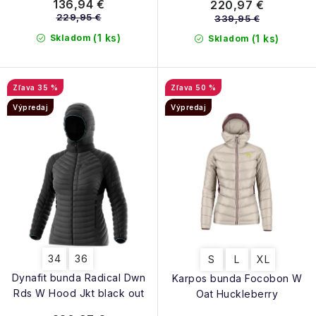
136,94 €
220,97 €
229,95 €
339,95 €
(1 ks)
Skladom
(1 ks)
Skladom
35 %
50 %
Výpredaj
Výpredaj
34
36
S
L
XL
Dynafit bunda Radical Dwn
Karpos bunda Focobon W
Rds W Hood Jkt black out
Oat Huckleberry