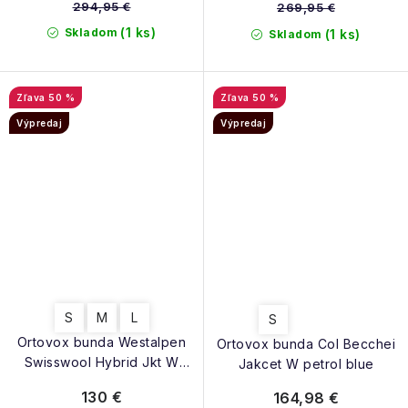
294,95 €
269,95 €
(1 ks)
Skladom
(1 ks)
Skladom
50 %
50 %
Výpredaj
Výpredaj
S
M
L
S
Ortovox bunda Westalpen
Ortovox bunda Col Becchei
Swisswool Hybrid Jkt W
Jakcet W petrol blue
winetasting
130 €
164,98 €