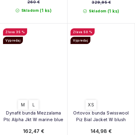
260 €
329,95 €
(1 ks)
Skladom
(1 ks)
Skladom
35 %
50 %
Výpredaj
Výpredaj
M
L
XS
Dynafit bunda Mezzalama
Ortovox bunda Swisswool
Ptc Alpha Jkt W marine blue
Piz Bial Jacket W blush
162,47 €
144,98 €