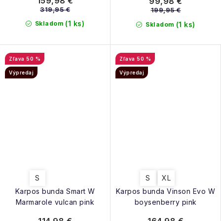
159,98 €
99,98 €
319,95 €
199,95 €
(1 ks)
Skladom
(1 ks)
Skladom
50 %
50 %
Výpredaj
Výpredaj
S
S
XL
Karpos bunda Smart W
Karpos bunda Vinson Evo W
Marmarole vulcan pink
boysenberry pink
114,98 €
164,98 €