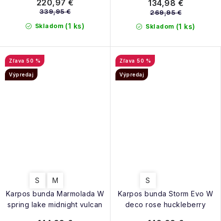
220,97 €
134,98 €
339,95 €
269,95 €
(1 ks)
Skladom
(1 ks)
Skladom
50 %
50 %
Výpredaj
Výpredaj
S
M
S
Karpos bunda Marmolada W
Karpos bunda Storm Evo W
spring lake midnight vulcan
deco rose huckleberry