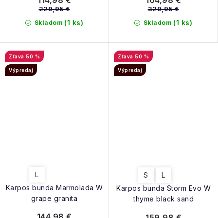
229,95 €
329,95 €
(1 ks)
(1 ks)
Skladom
Skladom
50 %
50 %
Výpredaj
Výpredaj
L
S
L
Karpos bunda Marmolada W
Karpos bunda Storm Evo W
grape granita
thyme black sand
144,98 €
159,98 €