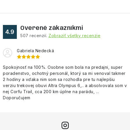
y
v
ý
Overené zákazníkmi
p
4.9
507
recenzií.
Zobraziť všetky recenzie
i
s
Gabriela Nedecká
u
Spokojnosť na 100%. Osobne som bola na predajni, super
poradenstvo, ochotný personál, ktorý sa mi venoval takmer
2 hodiny a vďaka nim som sa rozhodla pre tu najlepšiu
verziu trekovej obuvi Altra Olympus 6,.. a absolvovala som v
nej Corfu Trail, cca 200 km úplne na parádu, ...
Doporučujem