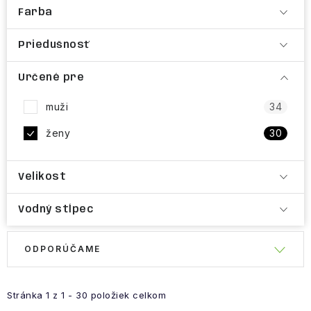
Farba
Priedušnosť
Určené pre
muži
34
ženy
30
Velikost
Vodný stĺpec
R
ODPORÚČAME
V
a
ý
d
p
e
Stránka
1
z
1
-
30
položiek celkom