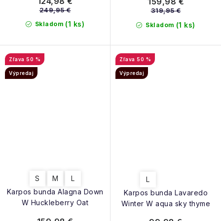
124,98 €
159,98 €
249,95 €
319,95 €
(1 ks)
Skladom
(1 ks)
Skladom
50 %
50 %
Výpredaj
Výpredaj
S
M
L
L
Karpos bunda Alagna Down
Karpos bunda Lavaredo
W Huckleberry Oat
Winter W aqua sky thyme