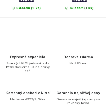
249,95 €
289,95 €
(2 ks)
(1 ks)
Skladom
Skladom
O
v
l
á
d
Expresná expedícia
Doprava zdarma
a
Sme rýchli! Objednávku do
Nad 80 eur
12:00 doručíme už na druhý
c
deň
i
e
p
r
Kamenný obchod v Nitre
Garancia najnižšej ceny
v
Malíkova 4922/1, Nitra
Garancia najnižšej ceny na
rovnaký tovar
k