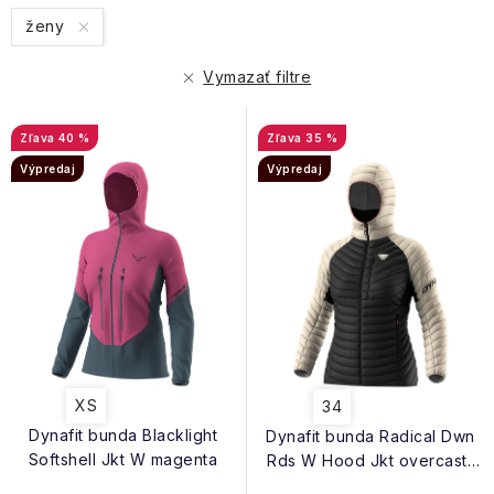
i
n
ženy
s
i
p
e
Vymazať filtre
r
p
o
r
40 %
35 %
d
o
Výpredaj
Výpredaj
u
d
k
u
t
k
o
t
v
o
v
XS
34
Dynafit bunda Blacklight
Dynafit bunda Radical Dwn
Softshell Jkt W magenta
Rds W Hood Jkt overcast-
black out