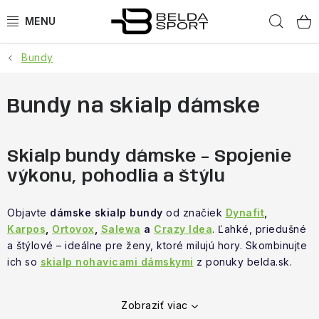
Prejsť
Hľad
na
obsah
Bundy
ŠPORTY
BEH
Bundy na skialp dámske
BOGNER
Skialp bundy dámske – Spojenie
GOLDBERGH
výkonu, pohodlia a štýlu
OBLEČENIE
Objavte
dámske skialp bundy
od značiek
Dynafit
,
Karpos
,
Ortovox
,
Salewa
a
Crazy Idea
. Ľahké, priedušné
a štýlové – ideálne pre ženy, ktoré milujú hory. Skombinujte
OBUV
ich so
skialp nohavicami dámskymi
z ponuky belda.sk.
DOPLNKY
Zobraziť viac