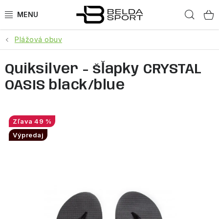
Prejsť
Hľad
na
obsah
Plážová obuv
ŠPORTY
Quiksilver - šľapky CRYSTAL
BEH
OASIS black/blue
BOGNER
GOLDBERGH
49 %
Výpredaj
OBLEČENIE
OBUV
DOPLNKY