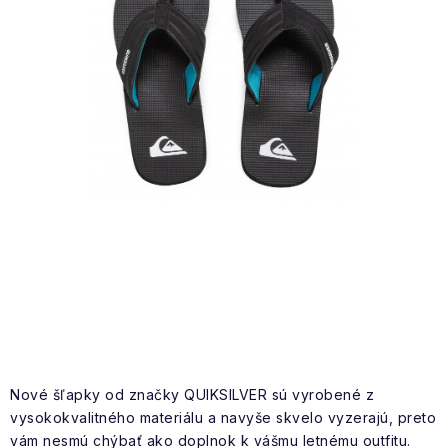
NAŠE SLUŽBY
VÝPREDAJ
ZNAČKY
Vrátenie a výmena
Doprava a platba
Blog
Moja objednávka
Nové šľapky od značky QUIKSILVER sú vyrobené z
vysokokvalitného materiálu a navyše skvelo vyzerajú, preto
vám nesmú chýbať ako doplnok k vášmu letnému outfitu.