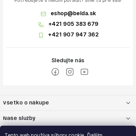
Potrebujete s niečím poradiť? Sme tu pre vás!
eshop
@
belda.sk
+421 905 383 679
+421 907 947 362
Z
á
Všetko o nákupe
p
ä
Moja objednávka
Naše služby
t
i
Nákup na splátky cez Quatro
Belda Sport x Atomic Skitest Soelden 2025
Výhody a zľavy
Tento web používa súbory cookie. Ďalším