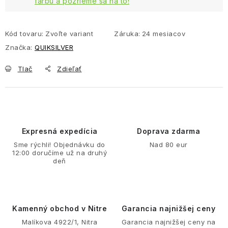
farbu a pozrieme sa na to!
Kód tovaru:
Zvoľte variant
Záruka
:
24 mesiacov
Značka:
QUIKSILVER
Tlač
Zdieľať
Expresná expedícia
Doprava zdarma
Sme rýchli! Objednávku do
Nad 80 eur
12:00 doručíme už na druhý
deň
Kamenný obchod v Nitre
Garancia najnižšej ceny
Malíkova 4922/1, Nitra
Garancia najnižšej ceny na