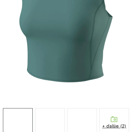
NAŠE SLUŽBY
VÝPREDAJ
ZNAČKY
Vrátenie a výmena
Doprava a platba
Blog
Moja objednávka
+ ďalšie (2)