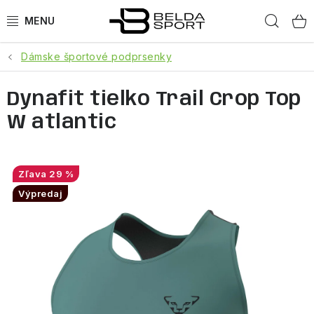
Prejsť
Hľad
na
obsah
Dámske športové podprsenky
ŠPORTY
Dynafit tielko Trail Crop Top
BEH
W atlantic
BOGNER
GOLDBERGH
29 %
Výpredaj
OBLEČENIE
OBUV
DOPLNKY