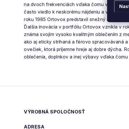
na dvoch frekvenciách vďaka čomu vedel efektí
Nas
často viedlo k neskorému nájdeniu a vyhrabaniu
roku 1985 Ortovox predstavil snežný batoh a lav
Ďalšia inovácia v portfóliu Ortovox vznikla v r
známa svojím vysoko kvalitným oblečením z me
ako aj eticky strihaná a férovo spracovávaná a 
ovečiek, ktorá príjemne hreje aj dobre dýcha.
Ro
oblečenia, doplnkov a inej výbavy vďaka čomu 
VÝROBNÁ SPOLOČNOSŤ
ADRESA