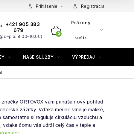
Prihlásenie
Registrácia
Prázdny
+421 905 383
679
(po–pia: 8:00–16:00)
NÁKUPNÝ
košík
KOŠÍK
KY
NAŠE SLUŽBY
VÝPREDAJ
ZNAČKY
l
d značky ORTOVOX vám prináša nový pohľad
ohorské zážitky. Vďaka merino vlne je mäkké,
 samostatne si reguluje cirkuláciu vzduchu a
, vďaka čomu vás udrží celý čas v teple a
nformácií