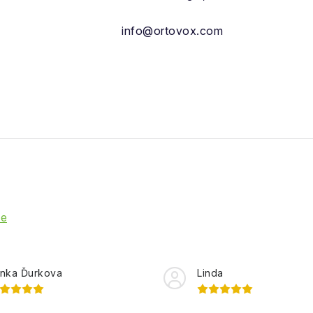
info@ortovox.com
ie
nka Ďurkova
Linda