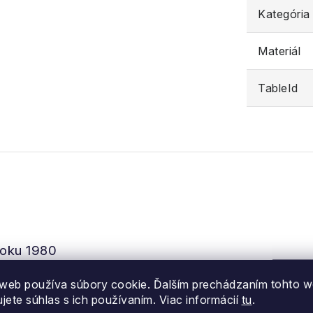
Kategória
Materiál
TableId
 roku 1980
web používa súbory cookie. Ďalším prechádzaním tohto 
: “Ortung” (detekcia) a “vox” (hlas) čo sa vzťahuje k je
ujete súhlas s ich používaním. Viac informácií
tu
.
ld Kampel a Jürgen Wegner prišli na trh s unikátnym laví