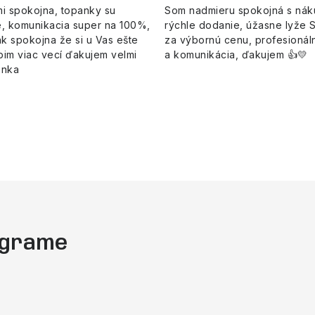
i spokojna, topanky su
Som nadmieru spokojná s ná
, komunikacia super na 100%,
rýchle dodanie, úžasne lyže 
k spokojna že si u Vas ešte
za výbornú cenu, profesionáln
pim viac vecí ďakujem velmi
a komunikácia, ďakujem 👍💛
enka
tagrame