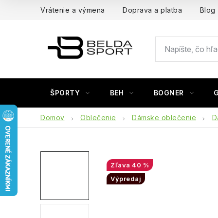
Prejsť
Vrátenie a výmena
Doprava a platba
Blog
na
obsah
ŠPORTY
BEH
BOGNER
Domov
Oblečenie
Dámske oblečenie
D
40 %
Výpredaj