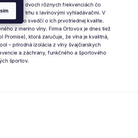
hladávače na dvoch rôznych frekvenciách čo
sím
dnotkou na trhu s lavínovými vyhladávačmi. V
žívajú čo svedčí o ich prvotriednej kvalite.
eného z merino vlny. Firma Ortovox je dnes tiež
 Promise), ktorá zaručuje, že vlna je kvalitná,
ool
– prírodná izolácia z vlny švajčiarskych
prevencie a záchrany, funkčného a športového
ných športov.