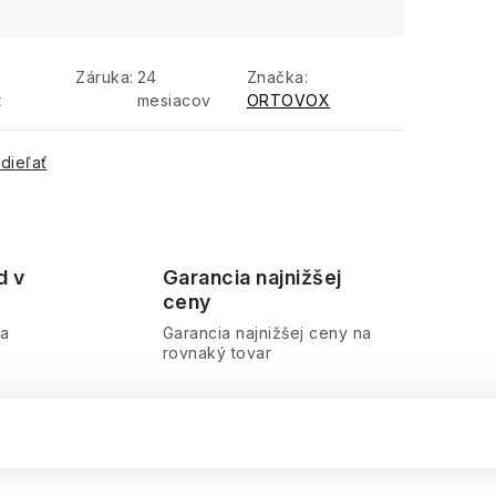
e
Záruka
:
24
Značka:
t
mesiacov
ORTOVOX
dieľať
d v
Garancia najnižšej
ceny
ra
Garancia najnižšej ceny na
rovnaký tovar