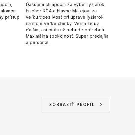
kupom,
Ďakujem chlapcom za výber lyžiarok
Salomon
Fischer RC4 a hlavne Matejovi za
y prístup
veľkú trpezlivosť pri úprave lyžiarok
na moje veľké členky. Verím že už
ďalšia, asi piata už nebude potrebná.
Maximálna spokojnosť. Super predajňa
a personál.
ZOBRAZIŤ PROFIL