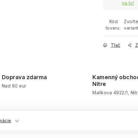
na to!
Kód
Zvoľt
tovaru:
varian
Tlač
Z
Doprava zdarma
Kamenný obcho
Nitre
Nad 80 eur
Malíkova 4922/1, Nit
mácie