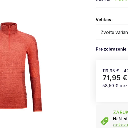
Velikost
119,95 €
–4
71,95 €
58,50 € be
Jednotková
ZÁRUK
Našli s
odkaz 