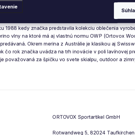
vnejšie lokalizovať obete lavín. V tej dobe pracovali vy
tavenie
Súhla
 obete spod lavíny, do dvoch rokov sa Ortovox F2 stal je
ínovú lopatu a aj po 20 rokov mnohí tieto výrobky stále pou
oku 1988 kedy značka predstavila kolekciu oblečenia vyrob
rino vlny na ktoré má
aj vlastnú normu
OWP
(Ortovox Wool
predávaná. Okrem merina z Austrálie je klasikou aj
Swissw
k čo rok značka uvádza na trh inovácie v poli lavínovej 
je považovaná za špičku vo svete skialpu, outdoor a zim
ORTOVOX Sportartikel GmbH
Rotwandweg 5, 82024 Taufkirchen