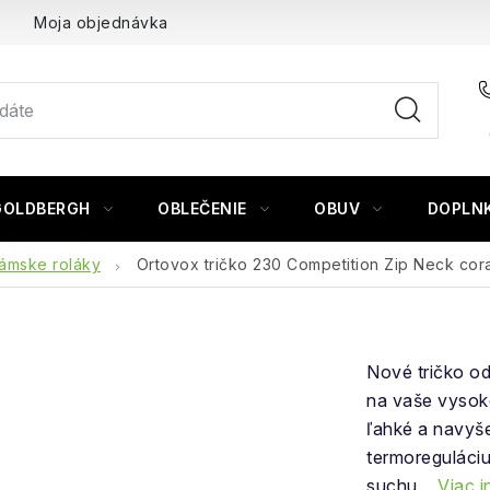
Moja objednávka
GOLDBERGH
OBLEČENIE
OBUV
DOPLN
ámske roláky
Ortovox tričko 230 Competition Zip Neck cora
Nové tričko o
na vaše vysok
ľahké a navyše
termoreguláciu
suchu.
Viac i