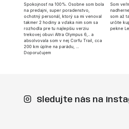
Spokojnosť na 100%. Osobne som bola
Som veľm
na predajni, super poradenstvo,
nadherne
ochotný personál, ktorý sa mi venoval
som až ta
takmer 2 hodiny a vďaka nim som sa
určite ku
rozhodla pre tu najlepšiu verziu
pekne L
trekovej obuvi Altra Olympus 6,.. a
absolvovala som v nej Corfu Trail, cca
200 km úplne na parádu, ...
Doporučujem
Sledujte nás na Ins