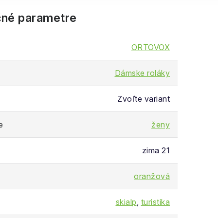
né parametre
ORTOVOX
Dámske roláky
Zvoľte variant
e
ženy
zima 21
oranžová
skialp
,
turistika