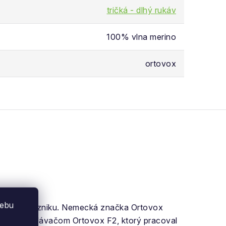
tričká - dlhý rukáv
100% vlna merino
ortovox
webu
j histórii vzniku. Nemecká značka Ortovox
novým vyhladávačom Ortovox F2, ktorý pracoval