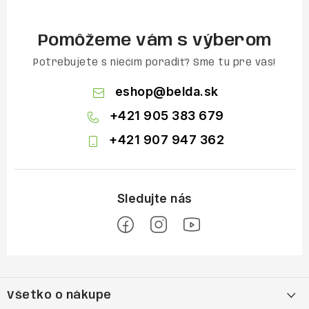
Pomôžeme vám s výberom
Potrebujete s niečím poradiť? Sme tu pre vás!
eshop
@
belda.sk
+421 905 383 679
+421 907 947 362
Z
á
Všetko o nákupe
p