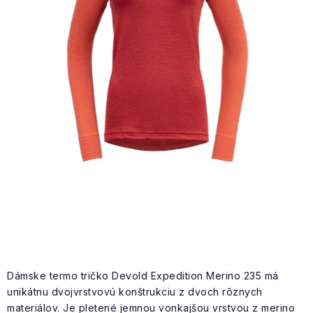
NAŠE SLUŽBY
VÝPREDAJ
ZNAČKY
Vrátenie a výmena
Doprava a platba
Blog
Moja objednávka
Dámske termo tričko Devold Expedition Merino 235 má
unikátnu dvojvrstvovú konštrukciu z dvoch rôznych
materiálov. Je pletené jemnou vonkajšou vrstvou z merino