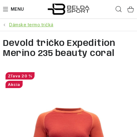
Prejsť
Hľad
na
obsah
Dámske termo tričká
ŠPORTY
Devold tričko Expedition
BEH
Merino 235 beauty coral
BOGNER
GOLDBERGH
20 %
Akcia
OBLEČENIE
OBUV
DOPLNKY