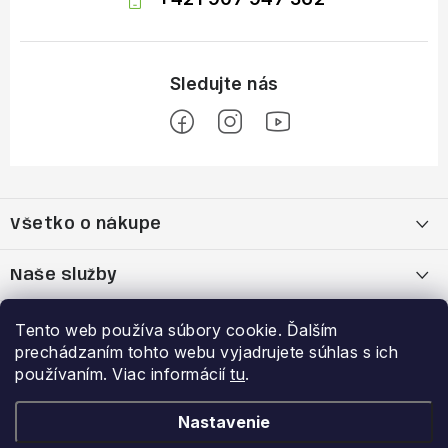
Z
á
Všetko o nákupe
p
ä
Moja objednávka
Naše služby
t
i
Nákup na splátky cez Quatro
Belda Sport x Atomic Skitest Soelden 2025
Výhody a zľavy
Tento web používa súbory cookie. Ďalším
e
prechádzaním tohto webu vyjadrujete súhlas s ich
OBCHODNÉ PODMIENKY
Bootfitting - Tvarovanie Lyžiarok v Nitre
Garancia najnižšej ceny
používaním. Viac informácií
tu
.
Prihlásenie
E-mail
Zásady spracovania a ochrany osobných údajov
Dynamická analýza chodidla
VERNOSTNÝ PROGRAM
Nastavenie