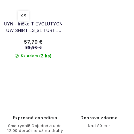
XS
UYN - tričko T EVOLUTYON
UW SHIRT LG_SL TURTLE
NECK coral/anthracite/aqua
57,79 €
88,90 €
(2 ks)
Skladom
O
v
l
á
d
Expresná expedícia
Doprava zdarma
a
Sme rýchli! Objednávku do
Nad 80 eur
12:00 doručíme už na druhý
c