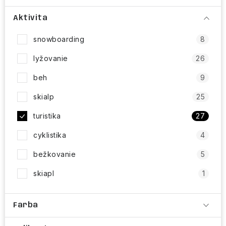
NAŠE SLUŽBY
Aktivita
VÝPREDAJ
snowboarding
8
ZNAČKY
lyžovanie
26
beh
9
Vrátenie a výmena
Doprava a platba
Blog
skialp
25
Moja objednávka
turistika
27
cyklistika
4
bežkovanie
5
skiapl
1
Farba