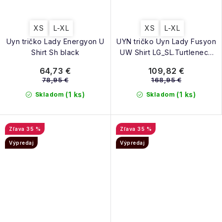
XS
L-XL
XS
L-XL
Uyn tričko Lady Energyon U
UYN tričko Uyn Lady Fusyon
Shirt Sh black
UW Shirt LG_SL.Turtleneck
grey
64,73 €
109,82 €
78,95 €
168,95 €
(1 ks)
(1 ks)
Skladom
Skladom
35 %
35 %
Výpredaj
Výpredaj