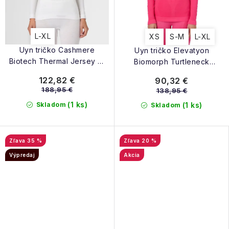
L-XL
XS
S-M
L-XL
Uyn tričko Cashmere
Uyn tričko Elevatyon
Biotech Thermal Jersey W
Biomorph Turtleneck
off white
Thermal Jersey W LS pink
122,82 €
90,32 €
yarrow
188,95 €
138,95 €
(1 ks)
Skladom
(1 ks)
Skladom
35 %
20 %
Výpredaj
Akcia