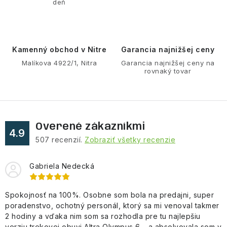
deň
i
e
p
r
Kamenný obchod v Nitre
Garancia najnižšej ceny
v
Malíkova 4922/1, Nitra
Garancia najnižšej ceny na
rovnaký tovar
k
y
v
ý
Overené zákazníkmi
p
4.9
507
recenzií.
Zobraziť všetky recenzie
i
s
Gabriela Nedecká
u
Spokojnosť na 100%. Osobne som bola na predajni, super
poradenstvo, ochotný personál, ktorý sa mi venoval takmer
2 hodiny a vďaka nim som sa rozhodla pre tu najlepšiu
verziu trekovej obuvi Altra Olympus 6,.. a absolvovala som v