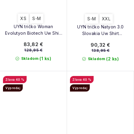
XS
S-M
S-M
XXL
UYN tričko Woman
UYN tričko Natyon 3.0
Evolutyon Biotech Uw Shirt
Slovakia Uw Shirt
Long_Sl black
Lg_Sl.Turtle Neck blue
83,82 €
90,32 €
128,95 €
138,95 €
(1 ks)
Skladom
(2 ks)
Skladom
40 %
40 %
Výpredaj
Výpredaj