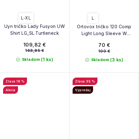
L-XL
L
Uyn tričko Lady Fusyon UW
Ortovox tričko 120 Comp
Shirt LG_SL.Turtleneck
Light Long Sleeve W
winetasting
109,82 €
70 €
168,95 €
100 €
(1 ks)
Skladom
(3 ks)
Skladom
18 %
35 %
Akcia
Výpredaj