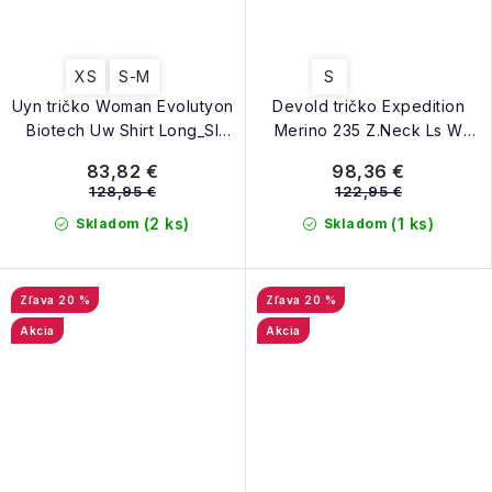
XS
S-M
S
Uyn tričko Woman Evolutyon
Devold tričko Expedition
Biotech Uw Shirt Long_Sl
Merino 235 Z.Neck Ls W
berry
beauty
83,82 €
98,36 €
128,95 €
122,95 €
(2 ks)
(1 ks)
Skladom
Skladom
20 %
20 %
Akcia
Akcia