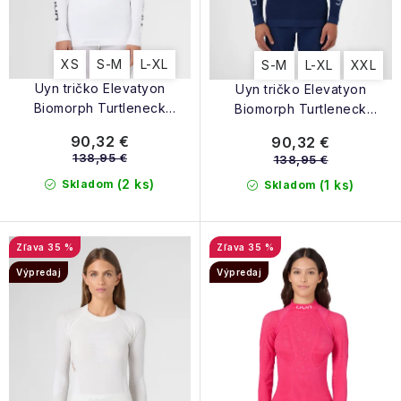
v
XS
S-M
L-XL
S-M
L-XL
XXL
Uyn tričko Elevatyon
Uyn tričko Elevatyon
Biomorph Turtleneck
Biomorph Turtleneck
Thermal Jersey W LS white
Thermal Jersey LS indaco
90,32 €
90,32 €
138,95 €
138,95 €
(2 ks)
Skladom
(1 ks)
Skladom
35 %
35 %
Výpredaj
Výpredaj