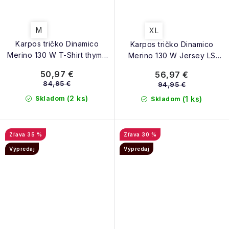
M
XL
Karpos tričko Dinamico
Karpos tričko Dinamico
Merino 130 W T-Shirt thyme
Merino 130 W Jersey LS
aqua sky
midnigth black
50,97 €
56,97 €
84,95 €
94,95 €
(2 ks)
Skladom
(1 ks)
Skladom
35 %
30 %
Výpredaj
Výpredaj