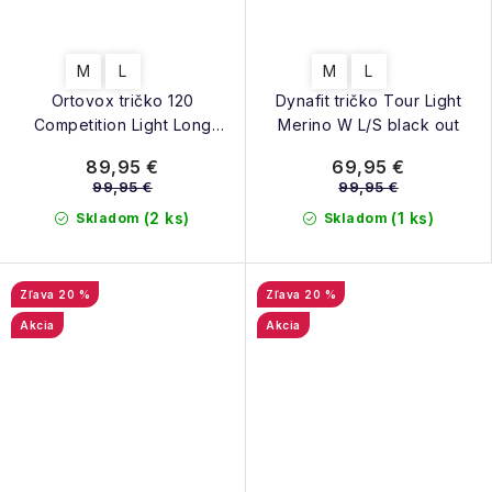
M
L
M
L
Ortovox tričko 120
Dynafit tričko Tour Light
Competition Light Long
Merino W L/S black out
Sleeve winetasting
89,95 €
69,95 €
99,95 €
99,95 €
(2 ks)
(1 ks)
Skladom
Skladom
20 %
20 %
Akcia
Akcia