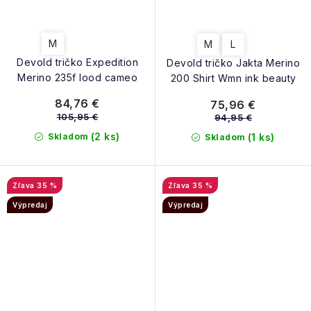
M
M
L
Devold tričko Expedition
Devold tričko Jakta Merino
Merino 235f lood cameo
200 Shirt Wmn ink beauty
84,76 €
75,96 €
105,95 €
94,95 €
(2 ks)
Skladom
(1 ks)
Skladom
35 %
35 %
Výpredaj
Výpredaj