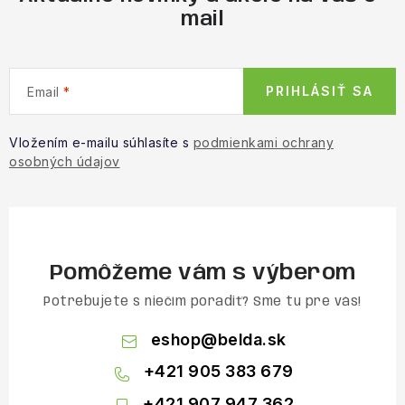
mail
PRIHLÁSIŤ SA
Email
Vložením e-mailu súhlasíte s
podmienkami ochrany
osobných údajov
Pomôžeme vám s výberom
Potrebujete s niečím poradiť? Sme tu pre vás!
eshop
@
belda.sk
+421 905 383 679
+421 907 947 362