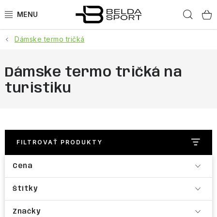
Prejsť
Hľad
na
obsah
Dámske termo tričká
ŠPORTY
BEH
Dámske termo tričká na
turistiku
BOGNER
GOLDBERGH
OBLEČENIE
FILTROVAŤ PRODUKTY
Cena
OBUV
Štítky
DOPLNKY
Značky