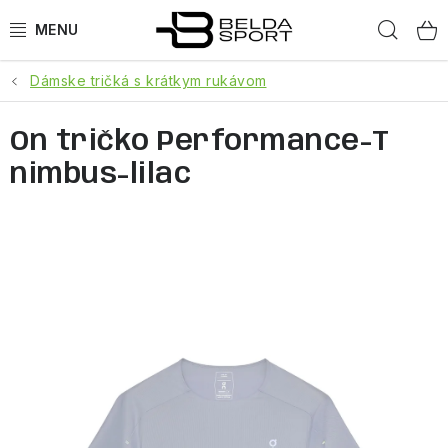
Prejsť
Hľad
na
obsah
Dámske tričká s krátkym rukávom
ŠPORTY
On tričko Performance-T
BEH
nimbus-lilac
BOGNER
GOLDBERGH
OBLEČENIE
OBUV
DOPLNKY