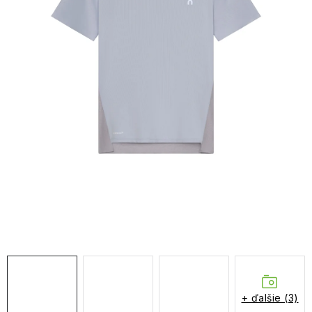
NAŠE SLUŽBY
VÝPREDAJ
ZNAČKY
Vrátenie a výmena
Doprava a platba
Blog
Moja objednávka
+ ďalšie (3)