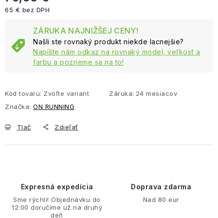
65 € bez DPH
Jednotková cena:
ZÁRUKA NAJNIŽŠEJ CENY!
Našli ste rovnaký produkt niekde lacnejšie?
Napíšte nám odkaz na rovnaký model, veľkosť a
farbu a pozrieme sa na to!
Kód tovaru:
Zvoľte variant
Záruka
:
24 mesiacov
Značka:
ON RUNNING
Tlač
Zdieľať
Expresná expedícia
Doprava zdarma
Sme rýchli! Objednávku do
Nad 80 eur
12:00 doručíme už na druhý
deň