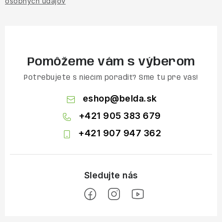
osobných údajov
Pomôžeme vám s výberom
Potrebujete s niečím poradiť? Sme tu pre vás!
eshop
@
belda.sk
+421 905 383 679
+421 907 947 362