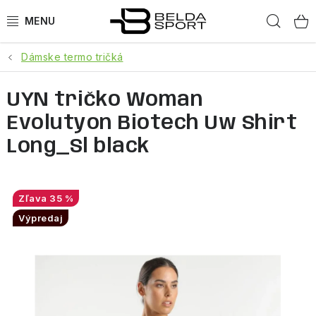
Prejsť
Hľad
na
obsah
Dámske termo tričká
ŠPORTY
UYN tričko Woman
BEH
Evolutyon Biotech Uw Shirt
BOGNER
Long_Sl black
GOLDBERGH
35 %
OBLEČENIE
Výpredaj
OBUV
DOPLNKY