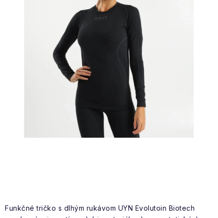
NAŠE SLUŽBY
VÝPREDAJ
ZNAČKY
Vrátenie a výmena
Doprava a platba
Blog
Moja objednávka
Funkčné tričko s dlhým rukávom UYN Evolutoin Biotech