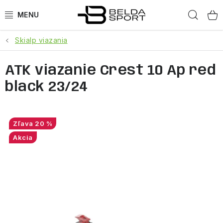
Prejsť
Hľad
na
obsah
Skialp viazania
ŠPORTY
ATK viazanie Crest 10 Ap red
BEH
black 23/24
BOGNER
GOLDBERGH
20 %
Akcia
OBLEČENIE
OBUV
DOPLNKY