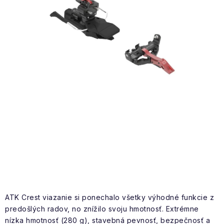
NAŠE SLUŽBY
VÝPREDAJ
ZNAČKY
Vrátenie a výmena
Doprava a platba
Blog
Moja objednávka
ATK Crest viazanie si ponechalo všetky výhodné funkcie z
predošlých radov, no znížilo svoju hmotnosť. Extrémne
nízka hmotnosť (280 g), stavebná pevnosť, bezpečnosť a