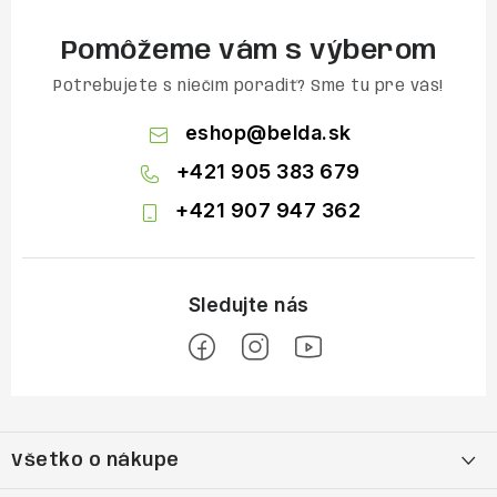
Pomôžeme vám s výberom
Potrebujete s niečím poradiť? Sme tu pre vás!
eshop
@
belda.sk
+421 905 383 679
+421 907 947 362
Z
á
Všetko o nákupe
p