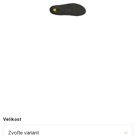
NAŠE SLUŽBY
VÝPREDAJ
ZNAČKY
Vrátenie a výmena
Doprava a platba
Blog
Moja objednávka
Velikost