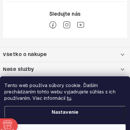
Z
á
Všetko o nákupe
p
ä
Moja objednávka
Naše služby
t
i
Nákup na splátky cez Quatro
Belda Sport x Atomic Skitest Soelden 2025
Výhody a zľavy
Tento web používa súbory cookie. Ďalším
e
prechádzaním tohto webu vyjadrujete súhlas s ich
OBCHODNÉ PODMIENKY
Bootfitting - Tvarovanie Lyžiarok v Nitre
Garancia najnižšej ceny
používaním. Viac informácií
tu
.
Prihlásenie
E-mail
Zásady spracovania a ochrany osobných údajov
Dynamická analýza chodidla
VERNOSTNÝ PROGRAM
Nastavenie
Reklamačný poriadok
Požičovňa lyží