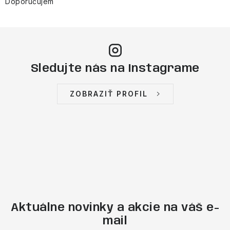
v
Doporučujem
ý
p
i
s
Sledujte nás na Instagrame
u
ZOBRAZIŤ PROFIL
Aktuálne novinky a akcie na váš e-
mail