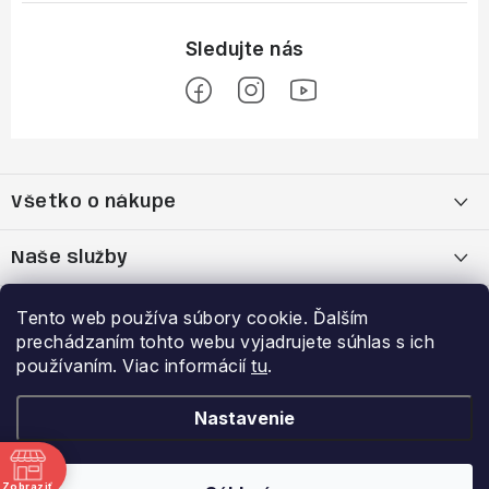
Z
á
Všetko o nákupe
p
ä
Moja objednávka
Naše služby
t
i
Nákup na splátky cez Quatro
Belda Sport x Atomic Skitest Soelden 2025
Výhody a zľavy
Tento web používa súbory cookie. Ďalším
e
prechádzaním tohto webu vyjadrujete súhlas s ich
OBCHODNÉ PODMIENKY
Bootfitting - Tvarovanie Lyžiarok v Nitre
Garancia najnižšej ceny
používaním. Viac informácií
tu
.
Prihlásenie
E-mail
Zásady spracovania a ochrany osobných údajov
Dynamická analýza chodidla
VERNOSTNÝ PROGRAM
Nastavenie
Reklamačný poriadok
Požičovňa lyží
Zobraziť