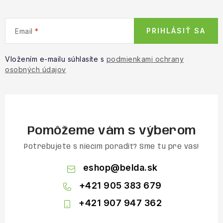
PRIHLÁSIŤ SA
Email
Vložením e-mailu súhlasíte s
podmienkami ochrany
osobných údajov
Pomôžeme vám s výberom
Potrebujete s niečím poradiť? Sme tu pre vás!
eshop
@
belda.sk
+421 905 383 679
+421 907 947 362