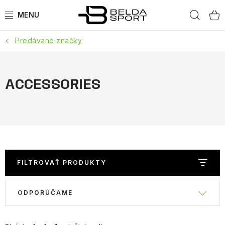
Prejsť
Hľad
na
obsah
Predávané značky
ŠPORTY
BEH
ACCESSORIES
BOGNER
GOLDBERGH
OBLEČENIE
FILTROVAŤ PRODUKTY
OBUV
V
R
ODPORÚČAME
ý
a
DOPLNKY
p
d