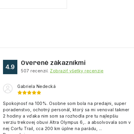
O
v
l
á
d
Overené zákazníkmi
a
4.9
507
recenzií.
Zobraziť všetky recenzie
c
i
Gabriela Nedecká
e
p
Spokojnosť na 100%. Osobne som bola na predajni, super
r
poradenstvo, ochotný personál, ktorý sa mi venoval takmer
v
2 hodiny a vďaka nim som sa rozhodla pre tu najlepšiu
k
verziu trekovej obuvi Altra Olympus 6,.. a absolvovala som v
y
nej Corfu Trail, cca 200 km úplne na parádu, ...