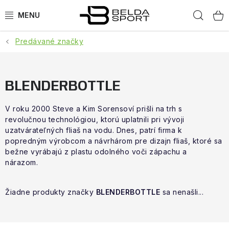
Prejsť
Hľad
na
obsah
Predávané značky
ŠPORTY
BEH
BLENDERBOTTLE
BOGNER
V roku 2000 Steve a Kim Sorensoví prišli na trh s
revolučnou technológiou, ktorú uplatnili pri vývoji
GOLDBERGH
uzatvárateľných fliaš na vodu. Dnes, patrí firma k
popredným výrobcom a návrhárom pre dizajn fliaš, ktoré sa
OBLEČENIE
bežne vyrábajú z plastu odolného voči zápachu a
nárazom.
OBUV
Žiadne produkty značky
BLENDERBOTTLE
sa nenašli...
DOPLNKY