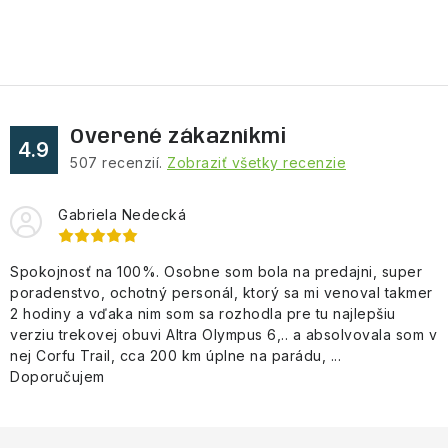
NAŠE SLUŽBY
VÝPREDAJ
ZNAČKY
Overené zákazníkmi
4.9
Vrátenie a výmena
Doprava a platba
Blog
507
recenzií.
Zobraziť všetky recenzie
Moja objednávka
Gabriela Nedecká
Spokojnosť na 100%. Osobne som bola na predajni, super
poradenstvo, ochotný personál, ktorý sa mi venoval takmer
2 hodiny a vďaka nim som sa rozhodla pre tu najlepšiu
verziu trekovej obuvi Altra Olympus 6,.. a absolvovala som v
nej Corfu Trail, cca 200 km úplne na parádu, ...
Doporučujem