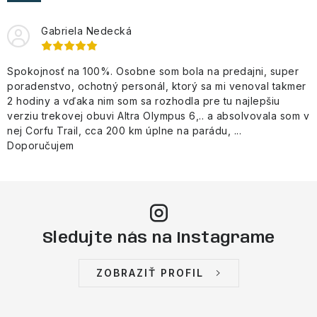
NAŠE SLUŽBY
Gabriela Nedecká
VÝPREDAJ
Spokojnosť na 100%. Osobne som bola na predajni, super
ZNAČKY
poradenstvo, ochotný personál, ktorý sa mi venoval takmer
2 hodiny a vďaka nim som sa rozhodla pre tu najlepšiu
Vrátenie a výmena
Doprava a platba
Blog
verziu trekovej obuvi Altra Olympus 6,.. a absolvovala som v
nej Corfu Trail, cca 200 km úplne na parádu, ...
Moja objednávka
Doporučujem
Sledujte nás na Instagrame
ZOBRAZIŤ PROFIL