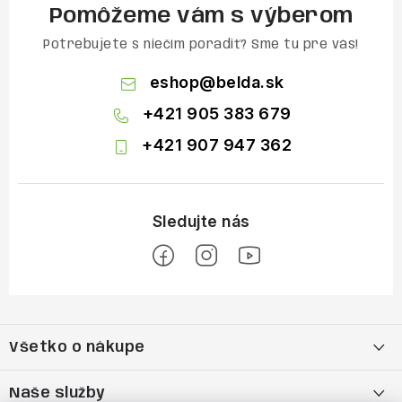
Pomôžeme vám s výberom
Potrebujete s niečím poradiť? Sme tu pre vás!
eshop
@
belda.sk
+421 905 383 679
+421 907 947 362
Z
á
Všetko o nákupe
p
ä
Moja objednávka
Naše služby