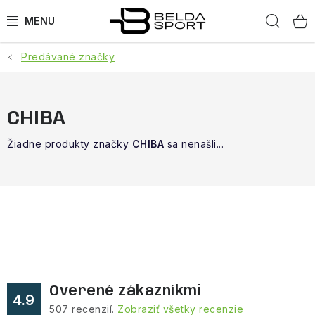
Prejsť
Hľad
na
obsah
Predávané značky
ŠPORTY
BEH
CHIBA
BOGNER
Žiadne produkty značky
CHIBA
sa nenašli...
GOLDBERGH
OBLEČENIE
OBUV
DOPLNKY
Overené zákazníkmi
4.9
507
recenzií.
Zobraziť všetky recenzie