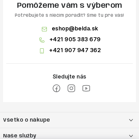
Pomôžeme vám s výberom
Potrebujete s niečím poradiť? Sme tu pre vás!
eshop
@
belda.sk
+421 905 383 679
+421 907 947 362
Z
á
Všetko o nákupe
p
ä
Moja objednávka
Naše služby