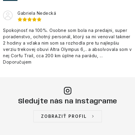
NAŠE SLUŽBY
Gabriela Nedecká
VÝPREDAJ
Spokojnosť na 100%. Osobne som bola na predajni, super
ZNAČKY
poradenstvo, ochotný personál, ktorý sa mi venoval takmer
2 hodiny a vďaka nim som sa rozhodla pre tu najlepšiu
Vrátenie a výmena
Doprava a platba
Blog
verziu trekovej obuvi Altra Olympus 6,.. a absolvovala som v
nej Corfu Trail, cca 200 km úplne na parádu, ...
Moja objednávka
Doporučujem
Sledujte nás na Instagrame
ZOBRAZIŤ PROFIL