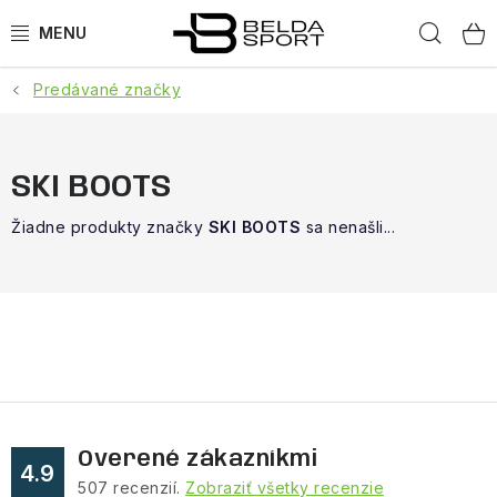
Prejsť
Hľad
na
obsah
Predávané značky
ŠPORTY
BEH
SKI BOOTS
BOGNER
Žiadne produkty značky
SKI BOOTS
sa nenašli...
GOLDBERGH
OBLEČENIE
OBUV
DOPLNKY
Overené zákazníkmi
4.9
507
recenzií.
Zobraziť všetky recenzie