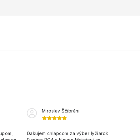
Miroslav Ščibráni
kupom,
Ďakujem chlapcom za výber lyžiarok
Salomon
Fischer RC4 a hlavne Matejovi za