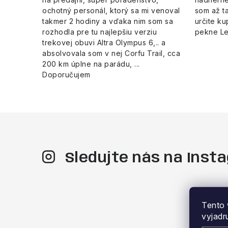
ochotný personál, ktorý sa mi venoval
som až ta
takmer 2 hodiny a vďaka nim som sa
určite ku
rozhodla pre tu najlepšiu verziu
pekne L
trekovej obuvi Altra Olympus 6,.. a
absolvovala som v nej Corfu Trail, cca
200 km úplne na parádu, ...
Doporučujem
Sledujte nás na Ins
Tento 
vyjadr