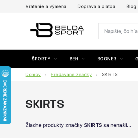
Prejsť
Vrátenie a výmena
Doprava a platba
Blog
na
obsah
ŠPORTY
BEH
BOGNER
Domov
Predávané značky
SKIRTS
SKIRTS
Žiadne produkty značky
SKIRTS
sa nenašli...