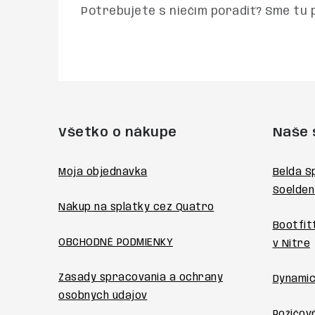
Potrebujete s niečím poradiť? Sme tu 
Z
á
Všetko o nákupe
Naše 
p
ä
Moja objednávka
Belda S
Soelden
t
Nákup na splátky cez Quatro
i
Bootfit
OBCHODNÉ PODMIENKY
v Nitre
e
Zásady spracovania a ochrany
Dynamic
osobných údajov
Požičovň