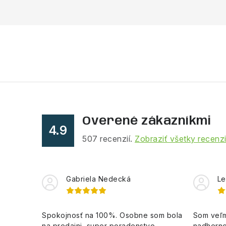
Overené zákazníkmi
4.9
507
recenzií.
Zobraziť všetky recenz
Gabriela Nedecká
Le
Spokojnosť na 100%. Osobne som bola
Som veľm
na predajni, super poradenstvo,
nadherne