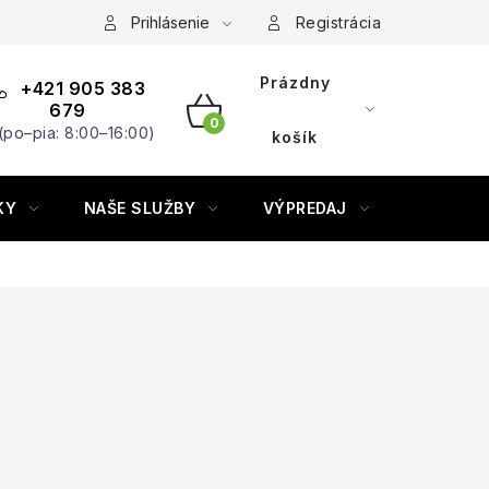
Prihlásenie
Registrácia
Prázdny
+421 905 383
679
(po–pia: 8:00–16:00)
NÁKUPNÝ
košík
KOŠÍK
KY
NAŠE SLUŽBY
VÝPREDAJ
ZNAČKY