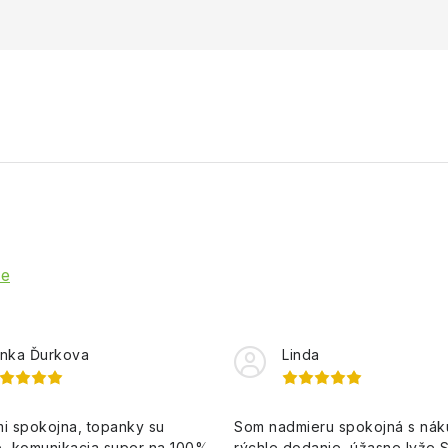
ie
nka Ďurkova
Linda
i spokojna, topanky su
Som nadmieru spokojná s ná
, komunikacia super na 100%,
rýchle dodanie, úžasne lyže 