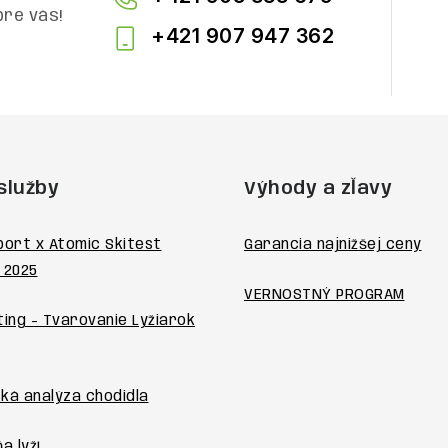
pre vás!
+421 907 947 362
služby
Výhody a zľavy
port x Atomic Skitest
Garancia najnižšej ceny
 2025
VERNOSTNÝ PROGRAM
ting - Tvarovanie Lyžiarok
ká analýza chodidla
a lyží