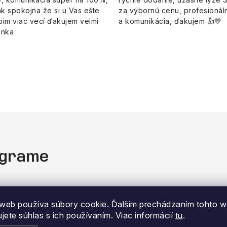
k spokojna že si u Vas ešte
za výbornú cenu, profesionáln
pim viac vecí ďakujem velmi
a komunikácia, ďakujem 👍💛
enka
tagrame
web používa súbory cookie. Ďalším prechádzaním tohto 
ujete súhlas s ich používaním. Viac informácií
tu
.