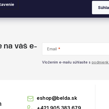
tavenie
Súhla
 na váš e-
Email
Vložením e-mailu súhlasíte s
podmienk
eshop
@
belda.sk
m
+421 905 383 679